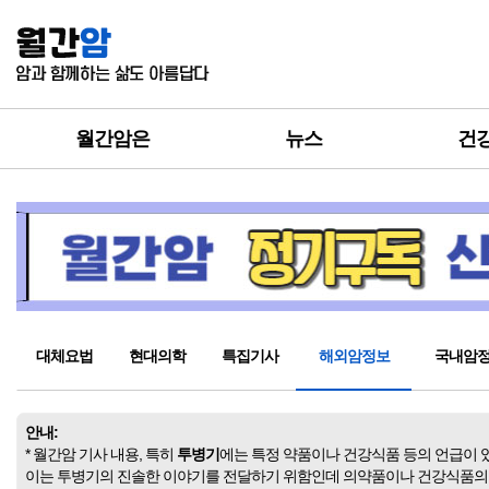
월간암은
뉴스
건
대체요법
현대의학
특집기사
해외암정보
국내암
안내:
* 월간암 기사 내용, 특히
투병기
에는 특정 약품이나 건강식품 등의 언급이 
이는 투병기의 진솔한 이야기를 전달하기 위함인데 의약품이나 건강식품의