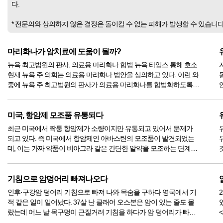
다.
* 전문의와 상의하지 않은 결정은 돌이킬 수 없는 피해가 발생할 수 있습니
마리화나가 암치료에 도움이 될까?
뉴욕 최고법원의 판사, 의료용 마리화나 합법 뉴욕 타임스 통해 호소
현재 뉴욕 주 의회는 의료용 마리화나 법안을 심의하고 있다. 이런 와
중에 뉴욕 주 최고법원의 판사가 의료용 마리화나를 합법화하도록
뉴욕 타임스의 의견란을 통해 공개적으로 호소하고 나서서 말들이
많다. 의료용 마리화나 법안을 토의 중인 뉴욕 주 의회에 거스틴 레이
크벡 판사...
자
미국, 항암제 모조품 유통되다
최근 미국에서 짝퉁 항암제가 소량이지만 유통되고 있어서 문제가
되고 있다. 즉 미국에서 항암제인 아바스틴의 모조품이 발견되었는
데, 이는 가짜 약품이 비아그라 같은 간단한 알약을 모조하는 단계를
넘어서서 보다 값비싼 주사제까지 모조품을 만들어내는 단계로 발전
하는 위험한 수준에 이른 것을 암시한다. 미국 FDA가 승인하지 않은
허셉틴, 리투...
암
기침으로 암덩어리 빠져나오다
인후·구강암 덩어리 기침으로 빠져 나와 목숨을 구하다 영국에서 기
적 같은 일이 일어났다. 37살 난 클래어 오스본은 암이 있는 줄도 몰
랐는데 어느 날 목구멍이 근질거려 기침을 하다가 암 덩어리가 빠져
나와서 결과적으로 목숨을 구하게 되었다. 입으로 뱉어낸 암 덩어리