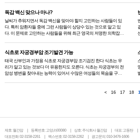
는 크기가 2cm로 모양은 심장과 같이 생겼는데 검사를 해보니 공격
적인 인...
독감 백신 맞으나 마나?
날씨가 추워지면서 독감 백신을 맞아야 할지 고민하는 사람들이 있
다. 특히 암환자들 중에 그런 사람들이 상당수 있는 것으로 알고 있
결과나
다. 이 문제로 고민하는 사람들을 위해 최근 영국의 저명한 의학잡지
인 랜싯에 게재된 논문의 내용을 간단히 소개한다. (1) 미네소타 대학
연구진은 기존의 연구 약 30건을 메타분석해본 결과 2가지 결론을
얻었다...
식초로 자궁경부암 조기발견 가능
태국 산부인과 가정용 식초로 자궁경부암 조기검진 한다 식초는 우
리가 알고 있는 것보다 더 유용한지도 모른다. 식초는 자궁경부의 전
암성 병변을 찾아내는 능력이 있어서 수많은 여성들의 목숨을 구할
잠재력을 가지고 있다고 말하는 연구가들이 있다. 실제로 가정용 식
초로 자궁경부암을 조기검진하는 것은 태국에서는 많은 산부인과에
서 주요한 업무가 되...
<
16
17
18
제호: 월간암
등록번호: 고양,라00080
상호: 주식회사 월간암
대표: 고동탄
대표전화: 02-3158-2261
팩스번호: 02-3158-2262
광고문의: 010-3476-1606