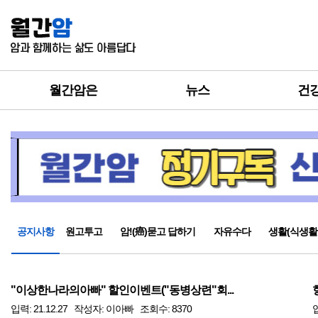
월간암은
뉴스
건
공지사항
원고투고
암!(癌)묻고 답하기
자유수다
생활(식생활
"이상한나라의아빠" 할인이벤트("동병상련"회...
입력: 21.12.27 작성자: 이아빠 조회수: 8370