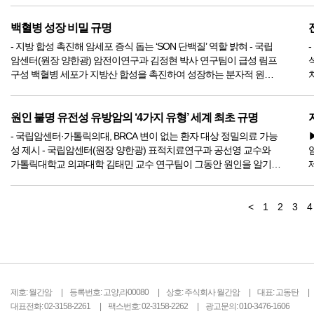
폐암은 갑상선암을 제외하고 국내 암 발생률 1위이자 ...
정
백혈병 성장 비밀 규명
- 지방 합성 촉진해 암세포 증식 돕는 ‘SON 단백질’ 역할 밝혀 - 국립
암센터(원장 양한광) 암전이연구과 김정현 박사 연구팀이 급성 림프
구성 백혈병 세포가 지방산 합성을 촉진하여 성장하는 분자적 원리
를 규명했다고 밝혔다. 이번 연구에서 연구팀은 ‘SON 단백질’이 백혈
병 세포 내 지방산 합성을 증가시키고, 이를 통해 암세포의...
원인 불명 유전성 유방암의 ‘4가지 유형’ 세계 최초 규명
- 국립암센터·가톨릭의대, BRCA 변이 없는 환자 대상 정밀의료 가능
성 제시 - 국립암센터(원장 양한광) 표적치료연구과 공선영 교수와
가톨릭대학교 의과대학 김태민 교수 연구팀이 그동안 원인을 알기
어려웠던 유전성 유방암 환자 중 BRCA 유전자 변이가 없는 그룹을
분석해, 이들의 암세포가 4가지 유전적 유형으로 나뉜다는 사실을 세
H
계 최...
<
1
2
3
4
제호: 월간암
등록번호: 고양,라00080
상호: 주식회사 월간암
대표: 고동탄
대표전화: 02-3158-2261
팩스번호: 02-3158-2262
광고문의: 010-3476-1606