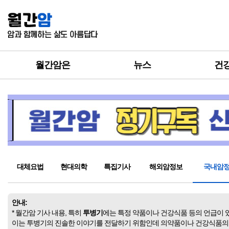
월간암은
뉴스
건
대체요법
현대의학
특집기사
해외암정보
국내암
안내:
* 월간암 기사 내용, 특히
투병기
에는 특정 약품이나 건강식품 등의 언급이 
이는 투병기의 진솔한 이야기를 전달하기 위함인데 의약품이나 건강식품의