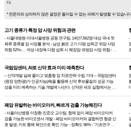
다.
* 전문의와 상의하지 않은 결정은 돌이킬 수 없는 피해가 발생할 수 있습니
고기 종류가 특정 암 사망 위험과 관련
- 서울대병원·이대서울병원 공동 연구팀, 14만7,562명 대상 국내 첫
육류 종류별 암 사망률 분석 - 남성 붉은 고기 다량 섭취군 위암 사망
암제
위험 52%↓… 여성 내장육 다량 섭취 시 췌장암·유방암 사망 위험↑ 육
류를 얼마나 먹느냐보다 어떤 종류의 고기를 먹느냐가 특정 암 사망
위험과 더 관련 있다는 국내 대규모 코호트 연구 결...
국립암센터, AI로 신약 효과 미리 예측한다
– 신약개발 실패 줄이고 맞춤형 암 치료전략 수립 기대 – 국립암센터
(원장 양한광)가 인공지능(AI)을 활용해 신약 후보물질의 성공 가능
성을 미리 예측하는 기술 개발에 나선다. 신약은 세포 실험에서는 뛰
어난 효과를 보여도 동물실험이나 실제 환자에게서는 기대만큼 효과
를 내지 못하는 경우가 많다. 이 때문에 신약개발에는 막대한 시간과
비...
세
폐암 유발하는 바이오마커, 빠르게 검출 가능해진다
- 서울아산병원 이창환·진준오 교수팀, 항체 없이 폐암 바이오마커
검출 가능한 바이오센서 개발 - 폐암 바이오마커와 결합하면 형광 신
호 발생, 키트 통해 육안으로 확인 가능···정확도 96% - “기초연구 성
과가 응용기술로 이어진 대표적 사례···폐암 조기 진단 가능성 기대”