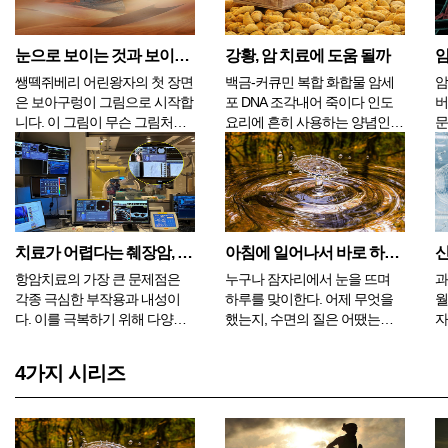
만, 만약 구석구석 돌아보고 싶
연구해서 n-3계 다불포화 지방
사
은 바다를 고르라는 질문이었다
산(PUFAs)이 풍부한 식품이 유
한
면 크게 주저하지 않고 남해를
방암 위험을 낮추는 데 도움이
수
눈으로 보이는 것과 보이지 않는 것
강황, 암 치료에 도움 될까
암
선택...
될 수도 있...
도
쌩떽쥐베리 어린왕자의 첫 장면
백금-커큐민 복합 화합물 암세
암
은 보아구렁이 그림으로 시작합
포 DNA 조각내어 죽이다 인도
버
니다. 이 그림이 무슨 그림처럼
요리에 흔히 사용하는 양념인
문
보이냐고 물어보면 대부분의 사
강황의 추출물은 용해해서 종양
질
람들이 모자라고 대답을 해서
에 투여하면 암세포를 죽일 수
의
어린 시절의 비행사는 실망합니
있다고 과학자들이 주장하고 있
구
다. 그래서 그림을 좀 더 이해하
다. 강황은 치료 효과가 있는 것
인
기 쉽게 보아구렁이의 뱃속을
으로 알려져 있고 생고기의 병
다. 지난 몇 세기 동안
볼 수 있도록 다시 그립니다. 욕
균을 죽이는 방법으로도 이용되
원
치료가 어렵다는 췌장암, 하이브리드 리포솜 등 복합치료로 결과 확인
아침에 일어나서 바로 하면 좋은 행동 4가지
심 많은 뱀의 뱃속...
고 있다. 최...
크게
항암치료의 가장 큰 문제점은
누구나 잠자리에서 눈을 뜨며
과
각종 극심한 부작용과 내성이
하루를 맞이한다. 어제 무엇을
월
다. 이를 극복하기 위해 다양한
했는지, 수면의 질은 어땠는지
자
암 치료기술이 개발되고 있다.
에 따라 아침의 상태가 결정된
인
일본 암 전문치료 병원인 일본
다. 깊고 달게 잠을 잤음에도 불
세
4가지 시리즈
린쿠메디컬클리닉에서는
구하고 피곤한 기운이 남아 있
도
Hybrid Liposome과 압타머
다면 전날 과음이나 흡연 또는
른
(Aptamer)칵테일요법, 광면역치
과식을 했기 때문에 간에서 제
자
료(PDT), IVR(TACE)치료를 실시
대로 된 해독을 하지 못해서 그