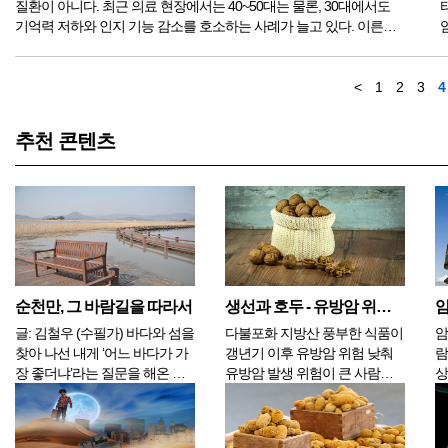
질환이 아니다. 최근 의료 현장에서는 40~50대는 물론, 30대에서도
기억력 저하와 인지 기능 감소를 호소하는 사례가 늘고 있다. 이른바
‘조기 치매’다. 고령화 사회의 부산물로 여겨졌던 치매가 이제는 생활
습관...
<
1
2
3
4
추천 콘텐츠
순천만, 그 바람길을 따라서
생선과 호두 - 유방암 위험을 낮춰 주나
글: 김철우 (수필가) 바다와 섬을
다불포화 지방산 풍부한 식품이
암
찾아 나선 내게 ‘어느 바다가 가
갱년기 이후 유방암 위험 낮춰
람
장 좋더냐’라는 질문을 해온 친
유방암 발생 위험이 큰 사람들
상
구가 있었다. 바다와 섬만 있으
은 먹는 음식을 바꿀 것을 생각
건
면 되지 어느 바다가 뭐가 그리
해보아야 한다. 중국 연구진은
가
중요하냐고 그땐 웃고 말았지
북미 갱년기 학회와 공동으로
려