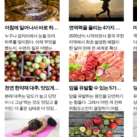
해서...
럴 수 있으며, 손발...
아침에 일어나서 바로 하면 좋은 행동 4가지
면역력을 올리는 4가지 습관
누구나 잠자리에서 눈을 뜨며
2020년이 시작되면서 중국 우한
‘
하루를 맞이한다. 어제 무엇을
지역에서 최초 발생한 폐렴이
다
했는지, 수면의 질은 어땠는지
한 달여 만에 전 세계로 확산되
러
에 따라 아침의 상태가 결정된
었다. 2003년에 공포로 몰아넣
로
다. 깊고 달게 잠을 잤음에도 불
었던 사스(SARS)바이러스와 비
면
구하고 피곤한 기운이 남아 있
슷한 양상이 되면서 방송은 속
다
다면 전날 과음이나 흡연 또는
보가 나올 정도로 신속하고 위
위
과식을 했기 때문에 간에서 제
급하게 관련 내용을 전하고 있
활
대로 된 해독을 하지 못해서 그
다. 중국의 방송을 보면 사람들
관
천연 한약재 대추, 맛있게 먹으려면
암을 유발할 수 있는 5가지 식품
럴 수 있으며, 손발...
이 쓰러져 병원...
에
본래 대추는 당도가 높고 단맛
암을 유발하는 원인을 단언하기
유
이 나 그냥 먹는 것도 맛있고 좋
는 힘들다. 그래서 어떤 게 진짜
상
지만, 더 좋은 상태로 더 맛있게
위험요소인지 결정하기 어렵다.
지
먹으려면 적절한 방법으로 손질
다행인 것은 음식에 관한 한, 암
에
하고 보관하는 게 중요하다. 대
과 관련된 구체적인 종류가 그
런
추는 결실기인 9~10월에 완전히
렇게 많지 않다는 것이다. 몸무
해
성숙하여 적갈색을 띤 것을 채
게에 영향을 미치는 음식의 열
이