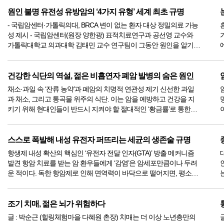
병 ...
..
원인 불명 유전성 유방암의 ‘4가지 유형’ 세계 최초 규명
- 국립암센터·가톨릭의대, BRCA 변이 없는 환자 대상 정밀의료 가능
성 제시 - 국립암센터(원장 양한광) 표적치료연구과 공선영 교수와
가톨릭대학교 의과대학 김태민 교수 연구팀이 그동안 원인을 알기
어려웠던 유전성 유방암 환자 중 BRCA 유전자 변이가 없는 그룹을
분석해, 이들의 암...
건강한 식단의 역설, 젊은 비흡연자 폐암 발병의 숨은 원인
채소·과일 속 ‘잔류 농약’과 폐암의 치명적 연관성 제기 신선한 과일
과 채소, 그리고 통곡물 위주의 식단. 이는 암을 예방하고 건강을 지
키기 위해 현대인들이 반드시 지켜야 할 절대적인 ‘황금률’로 통한다.
그런데 최근, 이 믿음직스러운 황금률을 뒤흔드는 충격적인 연구 결
과가 발표되었다...
스스로 폭발해 내성 유전자 퍼뜨리는 세균의 생존술 규명
항생제 내성 확산의 핵심인 ‘유전자 전달 인자(GTA)’ 방출 메커니즘
발견 항암 치료를 받는 암 환우들에게 ‘감염’은 암세포만큼이나 두려
운 적이다. 독한 항암제로 인해 면역력이 바닥으로 떨어지면, 평소라
면 가볍게 이겨냈을 감기 바이러스나 세균조차 치명적인 폐렴이나
패혈증으로 돌변하기...
조기 치매, 젊은 뇌가 위험하다
글 : 박순근 (힐링체험마을 다혜원 촌장) 치매는 더 이상 노년층만의
글 