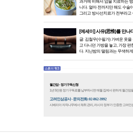
과거에 비해서 암을 치료하는 
니다. 얼마 전까지만 해도 수술
그리고 방사선치료가 전부라고 
이 있었지만, 의학이 발전하면서
한 다양해졌습니다. 최근 우리나
료기가 들어오면서 암을 치료하
[에세이] 사유(思惟)를 만나
더 추가되었습니다. 중입...
글: 김철우(수필가) 가벼운 옷을 
고 다니던 가방을 놓고, 가장 편
다. 지난밤의 떨림과는 무색하게
다. 현관문을 나서려니 다시 가
몰려왔다. 얼마나 보고 싶었던 
극 무대의 첫 막이 열리기 전. 그 
월간암 - 정기구독신청
1년 5만원 정기구독료를 납부하시면 매월 집에서 편하게 월간암을
고려인삼공사 - 문의전화: 02-862-3992
시베리아 자작나무에서 채취 관리, 러시아 정부가 인증한 고려