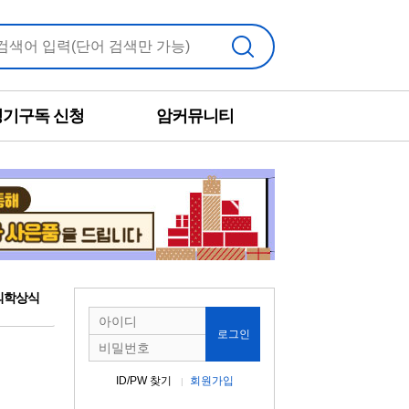
검색
정기구독 신청
암커뮤니티
의학상식
로그인
ID/PW 찾기
회원가입