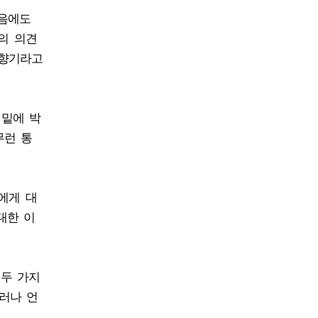
겼음에도
의 의견
꽃향기라고
 밑에 박
무런 통
에게 대
대한 이
 두 가지
러나 언