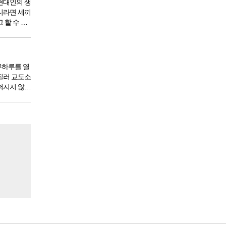
현대인의 생
니라면 세끼
 할 수 있
 9950년이
서 아침,
한다. 게
루하루를 열
질러 교도소
혀지지 않았
도 있을 것
 전체 인구
도소를 간다