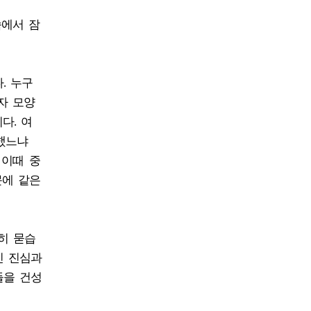
속에서 잠
. 누구
자 모양
다. 여
했느냐
 이때 중
문에 같은
히 묻습
긴 진심과
들을 건성