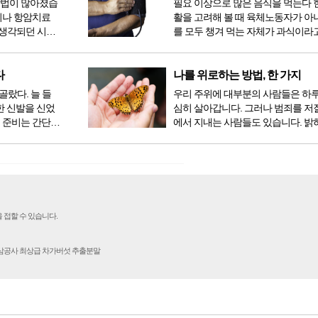
방법이 많아졌습
필요 이상으로 많은 음식을 먹는다 
이나 항암치료
활을 고려해 볼 때 육체노동자가 아
생각되던 시절
를 모두 챙겨 먹는 자체가 과식이라고
 치료 방법 또
다. 인류가 살아온 300만 년 중 299만
라도 중입자 치
공복과 기아의 역사였는데 현대 들어
는 방법이 하나
점심, 저녁을 습관적으로 음식을 섭취
다
나를 위로하는 방법, 한 가지
다...
골랐다. 늘 들
우리 주위에 대부분의 사람들은 하
한 신발을 신었
심히 살아갑니다. 그러나 범죄를 저
 준비는 간단했
에서 지내는 사람들도 있습니다. 밝
벼운 긴장감이
을 뿐 죄를 저지른 채 살아가는 사람
전시였던가. 연
입니다. 우리나라 통계청 자료에서는
특유의 무대 ...
의 3% 정도가 범죄를 저지르며 교
고 합니다. 즉 1...
 접할 수 있습니다.
인삼공사 최상급 차가버섯 추출분말