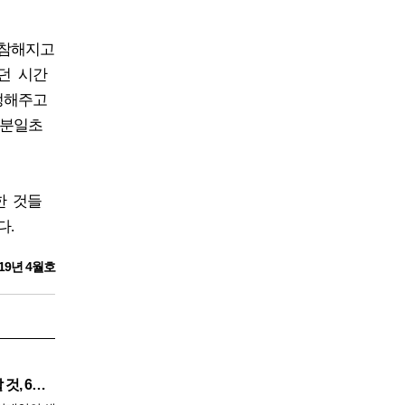
비참해지고
던 시간
정해주고
일분일초
한 것들
다.
19년 4월호
깨끗한 혈액 만들기 위해 생각할 것, 6가지