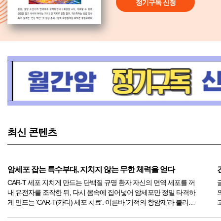
정기구독 신청
최신 콘텐츠
암세포 잡는 특수부대, 지치지 않는 무한 체력을 얻다
CAR-T 세포 지치게 만드는 단백질 규명 환자 자신의 면역 세포를 꺼
글
내 유전자를 조작한 뒤, 다시 몸속에 집어넣어 암세포만 정밀 타격하
게 만드는 'CAR-T(카티) 세포 치료'. 이른바 '기적의 항암제'라 불리는
이 치료법은 혈액암에서는 놀라운 완치율을 보였지만, 유방암이나