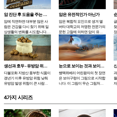
한쪽으로 기울어진 상태가 지속
녹황색 채소와 비슷하다. 혈당
화
되면 몸의 건강도 나빠질 수밖
과 콜레스테롤을 낮춰주고, 해
과
에 없습니다. 긴장이 지속되면
조류의 알긴산은 체내의 중금속
위
암 진단 후 도움을 주는 생활 습관, 6가지
암은 유전적인가 아닌가
순
몸은 수축되고 마음은...
들을 빨아들여 몸 밖...
후
암에 직면하면 대부분 많은 사
암은 복합적 요인으로 생겨 앨
글:
람은 건강을 다시 찾기 위해 일
버타 대학교의 저명한 전문가의
찾
상생활의 변화를 시도합니다.
문헌 고찰에 의하면 암이 유전
장
건강을 위한 생활 습관의 변화
질환이지만 유전적 요소는 퍼즐
구
가 어떤 사람에게는 암 재발 우
의 한 조각일 뿐이고 그래서 연
면
려를 줄어들게 만들고, 또 어떤
구가들은 환경 요인과 대사 요
중
사람은 특히, 더 진행 정도가 심
인도 고려할 필요가 있다고 한
만
한 중증 환자는 병원 치료를 더
다. 지난 몇 세기 동안 나온 암의
은
수월하게 지낼 수 있게 만들기
원인에 대한 거의 모든 이론은
면
생선과 호두 - 유방암 위험을 낮춰 주나
눈으로 보이는 것과 보이지 않는 것
도 합니...
크게 ...
선
다불포화 지방산 풍부한 식품이
쌩떽쥐베리 어린왕자의 첫 장면
과
갱년기 이후 유방암 위험 낮춰
은 보아구렁이 그림으로 시작합
월
유방암 발생 위험이 큰 사람들
니다. 이 그림이 무슨 그림처럼
자
은 먹는 음식을 바꿀 것을 생각
보이냐고 물어보면 대부분의 사
인
해보아야 한다. 중국 연구진은
람들이 모자라고 대답을 해서
세
4가지 시리즈
북미 갱년기 학회와 공동으로
어린 시절의 비행사는 실망합니
도
연구해서 n-3계 다불포화 지방
다. 그래서 그림을 좀 더 이해하
른
산(PUFAs)이 풍부한 식품이 유
기 쉽게 보아구렁이의 뱃속을
자
방암 위험을 낮추는 데 도움이
볼 수 있도록 다시 그립니다. 욕