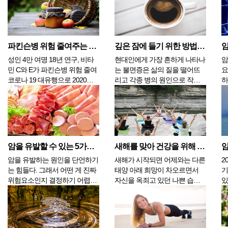
될 수도 있...
심 많은 뱀의 뱃속...
파킨슨병 위험 줄여주는 2가지 비타민
깊은 잠에 들기 위한 방법 4가지
암
성인 4만 여명 18년 연구, 비타
현대인에게 가장 흔하게 나타나
암
민 C와 E가 파킨슨병 위험 줄여
는 불면증은 삶의 질을 떨어뜨
요
코로나 19 대유행으로 2020년 3
리고 각종 병의 원인으로 작용
하
월 이후로 당신은 아마도 과거
합니다. 오랜 동안 수면 부족에
다
어느 때보다도 건강에 대해 더
시달리면 그만큼 스트레스에 노
문
많이 생각했을지도 모른다. 그
출되고 그에 맞게 체질이 변하
지
러나 이제는 갈수록 많은 사람
여 암이나 심근경색 같은 중병
며
이 코로나 백신을 맞고 있어서
에 갑자기 노출될 수 있습니다.
많
당신의 건강에 대한 초점이 작
반대로 충분하고 깊은 수면은
해
암을 유발할 수 있는 5가지 식품
새해를 맞아 건강을 위해 필요한 결심 4가지
년에...
우리의 몸을 치유합...
통
암을 유발하는 원인을 단언하기
새해가 시작되면 어제와는 다른
2
는 힘들다. 그래서 어떤 게 진짜
태양 아래 희망이 차오르면서
기
위험요소인지 결정하기 어렵다.
자신을 옥죄고 있던 나쁜 습관
있
다행인 것은 음식에 관한 한, 암
들로부터 자유를 얻으려는 결심
로
과 관련된 구체적인 종류가 그
을 한다. 건강하고 활기찬 방향
유
렇게 많지 않다는 것이다. 몸무
으로 나아가기 위한 우리의 노
서
게에 영향을 미치는 음식의 열
력이라고 할 수 있다. 나이가 들
크