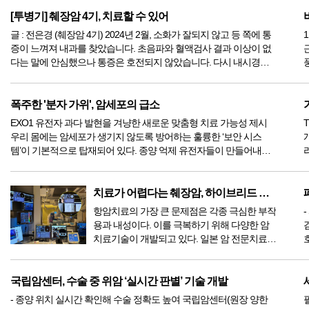
대장암처...
[투병기] 췌장암 4기, 치료할 수 있어
글 : 전은경 (췌장암 4기) 2024년 2월, 소화가 잘되지 않고 등 쪽에 통
증이 느껴져 내과를 찾았습니다. 초음파와 혈액검사 결과 이상이 없
다는 말에 안심했으나 통증은 호전되지 않았습니다. 다시 내시경검
사를 진행했고 위염 증상만 있다는 진단을 받았습니다. 일주일 치 약
을 처방받...
이
폭주한 '분자 가위', 암세포의 급소
EXO1 유전자 과다 발현을 겨냥한 새로운 맞춤형 치료 가능성 제시
우리 몸에는 암세포가 생기지 않도록 방어하는 훌륭한 ‘보안 시스
템’이 기본적으로 탑재되어 있다. 종양 억제 유전자들이 만들어내는
단백질들이 매일매일 망가진 DNA를 수리하고 고치면서 암의 발생을
막아주는 것이다. 그래...
하
치료가 어렵다는 췌장암, 하이브리드 리포솜 등 복합치료로 결과 확...
항암치료의 가장 큰 문제점은 각종 극심한 부작
용과 내성이다. 이를 극복하기 위해 다양한 암
치료기술이 개발되고 있다. 일본 암 전문치료
병원인 일본 린쿠메디컬클리닉에서는 Hybrid
Liposome과 압타머(Aptamer)칵테일요법, 광면
..
역치료(PDT), IVR(TACE)치료를 실시해서...
국립암센터, 수술 중 위암 ‘실시간 판별’ 기술 개발
- 종양 위치 실시간 확인해 수술 정확도 높여 국립암센터(원장 양한