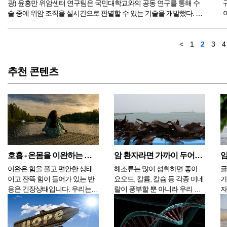
광) 윤홍만 위암센터 연구팀은 국민대학교와의 공동 연구를 통해 수
술 중에 위암 조직을 실시간으로 판별할 수 있는 기술을 개발했다. 이
기술은 인공지능(AI)과 조직이 스스로 내는 미세한 빛을 분석하는 방
법(자가형광분광법...
<
1
2
3
4
추천 콘텐츠
호흡 - 온몸을 이완하는 방법
암 환자라면 가까이 두어야 할 식품, 해조류와 버섯류
이완은 힘을 풀고 편안한 상태
해조류는 많이 섭취하면 좋아
글
이고 잔뜩 힘이 들어가 있는 반
요오드, 칼륨, 칼슘 등 각종 미네
가 이소
응은 긴장상태입니다. 우리는
랄이 풍부할 뿐 아니라 우리 몸
자
생활하면서 긴장과 이완을 반복
에 필요한 영양소를 모두 갖추
멀
합니다. 이 둘이 서로 균형을 이
고 있는 해조류는 유해산소를
입
루면 건강한 상태가 유지되지만
없애주는 베타카로틴의 함량도
하