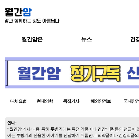
월간암은
뉴스
건
대체요법
현대의학
특집기사
해외암정보
국내암
안내:
* 월간암 기사 내용, 특히
투병기
에는 특정 약품이나 건강식품 등의 언급이 
이는 투병기의 진솔한 이야기를 전달하기 위함인데 의약품이나 건강식품의