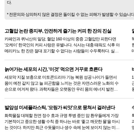
다.
* 전문의와 상의하지 않은 결정은 돌이킬 수 없는 피해가 발생할 수 있습니
고혈압 논란 종지부, 안전하게 즐기는 커피 한 잔의 진실
카페인과 퀴닉산의 밀당, 혈압 160 이상의 중증 고혈압만 피한다면
‘오케이’ 한국인의 커피 사랑은 유별나다. 식사는 대충 때워도 식후 아
메리카노 한 잔은 절대 포기할 수 없다는 사람들이 수두룩하다. 실제
로 전 세계적으로 1인당 1년에 약 2kg의 커피를 소비할 정도로 커피
는 인류와 600년을 함께해 온 친숙한 기호식품이다. 하지만 암 ...
환
늙어가는 세포의 시간, '이것' 먹으면 거꾸로 흐른다
세포막 지질 보충으로 미토콘드리아 기능 복원 성공 나이가 들면서
몸이 예전 같지 않고 늘 피곤함을 느끼는 것은 자연스러운 노화의 수
순으로 여겨져 왔다. 과학자들은 오랫동안 우리 몸의 에너지 발전소
인 '미토콘드리아'의 기능이 떨어지기 때문이라고 설명해 왔다. 하지
만 도대체 왜 발전소가 낡고 병드는지에 대해서는 명확한 해답을 내
놓지 못했다....
발암성 미세플라스틱, ‘모링가 씨앗’으로 뭉쳐서 걸러낸다
화학물질 대체할 천연 정수 효과 규명 투병 중인 암 환우들에게 가장
기본적이고 중요한 생활 수칙 중 하나는 바로 ‘좋고 깨끗한 물’을 마시
는 것이다. 하지만 최근 수돗물이나 생수 속에 눈에 보이지 않는 미세
플라스틱이 섞여 있다는 사실이 알려지면서, 물 한 모금 마시는 것조