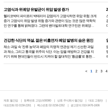
차 불안해하는 환우들이 적지 않다. 특히 미세플라스틱의 재질 중
일...
명
고염식과 위궤양 유발균이 위암 발생 증가
헬리코박터 파이로리 박테리아 감염자가 고염식하면 위암 위험 크게
증가 고염식이 위암 발생 위험 증가와 관련이 있는 것은 많은 역학적
인 연구를 통해 밝혀졌다. 그런데 밴더빌트대학 연구진은 위궤양을
유발하는 헬리코박터 파일로리 박테리아에 감염된 사람이 고염식을
하면 위암 발생 위험이 크게 증가하는 것을 발견했다. 연구진은 실험
동물을 헬...
현
건강한 식단의 역설, 젊은 비흡연자 폐암 발병의 숨은 원인
채소·과일 속 ‘잔류 농약’과 폐암의 치명적 연관성 제기 신선한 과일
과 채소, 그리고 통곡물 위주의 식단. 이는 암을 예방하고 건강을 지
키기 위해 현대인들이 반드시 지켜야 할 절대적인 ‘황금률’로 통한다.
그런데 최근, 이 믿음직스러운 황금률을 뒤흔드는 충격적인 연구 결
과가 발표되었다. 채소와 과일을 남들보다 훨씬 더 많이, 부지런히
챙...
더
<
1
2
3
4
제호: 월간암
등록번호: 고양,라00080
상호: 주식회사 월간암
대표: 고동탄
대표전화: 02-3158-2261
팩스번호: 02-3158-2262
광고문의: 010-3476-1606