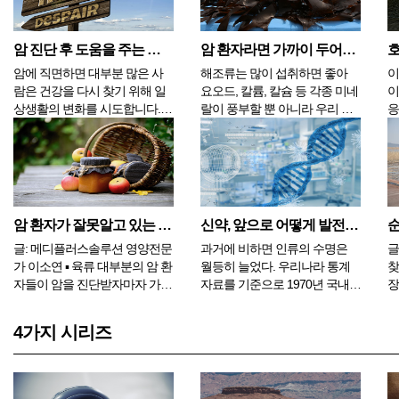
다면 전날 과음이나 흡연 또는
Hybrid Liposome과 압타머
연
과식을 했기 때문에 간에서 제
(Aptamer)칵테일요법, 광면역치
산
대로 된 해독을 하지 못해서 그
료(PDT), IVR(TACE)치료를 실시
방
암 진단 후 도움을 주는 생활 습관, 6가지
암 환자라면 가까이 두어야 할 식품, 해조류와 버섯류
럴 수 있으며, 손발...
해서...
될
암에 직면하면 대부분 많은 사
해조류는 많이 섭취하면 좋아
이
람은 건강을 다시 찾기 위해 일
요오드, 칼륨, 칼슘 등 각종 미네
이
상생활의 변화를 시도합니다.
랄이 풍부할 뿐 아니라 우리 몸
응
건강을 위한 생활 습관의 변화
에 필요한 영양소를 모두 갖추
생
가 어떤 사람에게는 암 재발 우
고 있는 해조류는 유해산소를
합
려를 줄어들게 만들고, 또 어떤
없애주는 베타카로틴의 함량도
루
사람은 특히, 더 진행 정도가 심
녹황색 채소와 비슷하다. 혈당
한
한 중증 환자는 병원 치료를 더
과 콜레스테롤을 낮춰주고, 해
되
수월하게 지낼 수 있게 만들기
조류의 알긴산은 체내의 중금속
에
암 환자가 잘못알고 있는 식품 - 2편
신약, 앞으로 어떻게 발전할까
순
도 합니...
들을 빨아들여 몸 밖...
몸
글: 메디플러스솔루션 영양전문
과거에 비하면 인류의 수명은
글:
가 이소연 ▪ 육류 대부분의 암 환
월등히 늘었다. 우리나라 통계
찾
자들이 암을 진단받자마자 가장
자료를 기준으로 1970년 국내
장
멀리하는 식품 중 하나가 육류
인구의 평균 수명은 남자는 58
구
입니다. 과연 육류는 꼭 피해야
세, 여자는 65세로 평균 62세 정
면
4가지 시리즈
하는 식품일까요? 실제로 서구
도였다. 그로부터 50여년이 흐
중
화된 식습관과 붉은색 육류의
른 2020년에는 남자가 80세, 여
만
과다 섭취는 일부 암에 있어서
자는 86세이며 평균 수치는 83
은
위험요인이 되지만, 암 진단 이
세 정도이다. 더 오래전 ...
면