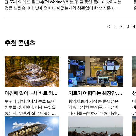
표 55세의 에드 월드너(Ed Waldner) 씨는 몇 달 동안 몸이 이상하다는
것을 느꼈습니다. 낮에 얼마나 쉬었는지와 상관없이 항상 기운이 쏙
빠져 있었고, 걸을 때면 자꾸만 발뒤꿈치가 바닥에 끌렸습니다. 그저
수면 무...
<
1
2
3
4
추천 콘텐츠
아침에 일어나서 바로 하면 좋은 행동 4가지
치료가 어렵다는 췌장암, 하이브리드 리포솜 등 복합치료로 결과 확인
누구나 잠자리에서 눈을 뜨며
항암치료의 가장 큰 문제점은
다
하루를 맞이한다. 어제 무엇을
각종 극심한 부작용과 내성이
갱
했는지, 수면의 질은 어땠는지
다. 이를 극복하기 위해 다양한
유
에 따라 아침의 상태가 결정된
암 치료기술이 개발되고 있다.
은
다. 깊고 달게 잠을 잤음에도 불
일본 암 전문치료 병원인 일본
해
구하고 피곤한 기운이 남아 있
린쿠메디컬클리닉에서는
북