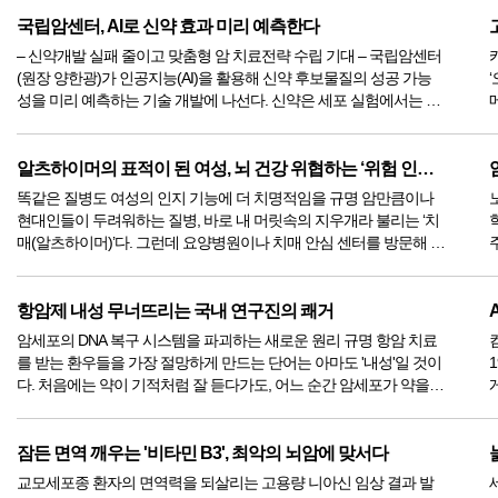
국립암센터, AI로 신약 효과 미리 예측한다
– 신약개발 실패 줄이고 맞춤형 암 치료전략 수립 기대 – 국립암센터
(원장 양한광)가 인공지능(AI)을 활용해 신약 후보물질의 성공 가능
성을 미리 예측하는 기술 개발에 나선다. 신약은 세포 실험에서는 뛰
어난 효과를 보여도 동물실험이나 실제 환자에게서는 기대만큼 효과
를 내지 못하는 ...
는
알츠하이머의 표적이 된 여성, 뇌 건강 위협하는 ‘위험 인자’의 ...
똑같은 질병도 여성의 인지 기능에 더 치명적임을 규명 암만큼이나
현대인들이 두려워하는 질병, 바로 내 머릿속의 지우개라 불리는 ‘치
매(알츠하이머)’다. 그런데 요양병원이나 치매 안심 센터를 방문해 보
면 유독 할머니들의 숫자가 할아버지들보다 훨씬 많다는 것을 쉽게
느낄 수 있다. 실제로...
항암제 내성 무너뜨리는 국내 연구진의 쾌거
암세포의 DNA 복구 시스템을 파괴하는 새로운 원리 규명 항암 치료
를 받는 환우들을 가장 절망하게 만드는 단어는 아마도 '내성'일 것이
다. 처음에는 약이 기적처럼 잘 듣다가도, 어느 순간 암세포가 약을
이겨내고 다시 고개를 들기 때문이다. 도대체 암세포는 어떻게 그 지
독한 항암제를 맞...
잠든 면역 깨우는 '비타민 B3', 최악의 뇌암에 맞서다
교모세포종 환자의 면역력을 되살리는 고용량 니아신 임상 결과 발