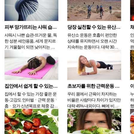
후 육류...
선
피부 망가뜨리는 샤워 습관 3가지
당장 실천할 수 있는 유산소 운동 3가지
채
샤워시 나쁜 습관-뜨거운 물, 독
유산소 운동은 호흡이 편안한
인
한 성분 세안용품, 세게 문지르
상태를 유지하면서 오랜 시간
먹
기 겨울철이 되면 낮아지는 기
지속하는 운동이다. 대략 30분
완
온과 차가운 바람 때문에 피부
에서 1시간 정도 진행하는데 이
람
가 건조해지면서 가려움을 느끼
런 운동의 지속성은 지방을 분
이
거나 홍조가 심해지는 경우가
해하기 때문에 다이어트에 도움
지
많다. 게다가 코로나로 실외, 실
이 되고 폐활량도 좋아지고 상
한
내 구분하지 않고 마스크를 착
쾌한 기분이 들어 정신 건강에
찾
용하게 되면서 피부에 뾰루지나
도 좋다. 특별한 장비가 필요 없
식
집안에서 쉽게 할 수 있는 운동 4가지
초보자를 위한 근력운동 3가지
여드름이 올라와 ...
고 기술을 연마할 필요...
기
집에서 할 수 있는 가장 좋은 운
우리 몸에서 근육이 차지하는
누
동-고강도 인터벌ㆍ근력 운동ㆍ
비율은 사람마다 차이가 있지만
하
춤ㆍ요가 신년목표로 체중 감
대략 45% 내외이다. 뼈에 비해
했
량, 규칙적인 운동을 생각하는
서 대략 3배 가까이 많은 수치이
에
것은 해가 바뀔 때마다 반복되
다. 근력 운동을 통해서 몸을 더
다
는 결심이다. 작심삼일이라는
욱 단단하게 만들 수 있으며 이
구
말이 있듯이 하루, 이틀이 지나
때 걷기나 뛰기처럼 많은 산소
다