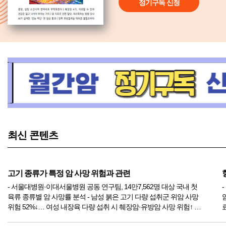
정기구독 신청
최신 콘텐츠
고기 종류가 특정 암 사망 위험과 관련
- 서울대병원·이대서울병원 공동 연구팀, 14만7,562명 대상 국내 첫
육류 종류별 암 사망률 분석 - 남성 붉은 고기 다량 섭취군 위암 사망
암제
위험 52%↓… 여성 내장육 다량 섭취 시 췌장암·유방암 사망 위험↑ 육
류를 얼마나 먹느냐보다 어떤 종류의 고기를 먹느냐가 특정 암 사...