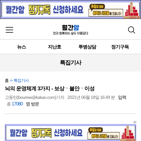
메뉴 열기
검색
뉴스
지난호
투병상담
정기구독
특집기사
홈
-> 특집기사
뇌의 운영체계 3가지 - 보상ㆍ불안ㆍ이성
고동탄(bourree@kakao.com)기자
2021년 06월 18일 16:49 분
입력
17080
총
명 방문
AD