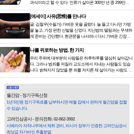
과식이라고 할 수 있다. 인류가 살아온 300만 년 중 299만
치료 범위가 한정되어 모든 암 환자가 중입자 치료를 받을 수
9950년이 공복과 기아의 역사였는데 현대 들어서 아침, 점심,
는 없지만 치료...
저녁을 습관적으로 음식을 섭취한다. 게다가 밤늦은 시간까지
[에세이] 사유(思惟)를 만나다
음식을 먹거나, 아침에 식욕이 없는데도 ‘아침을 먹어야 하루
글: 김철우(수필가) 가벼운 옷을 골랐다. 늘 들고 다니던 가방
가 활기차다’라는 이야기에 사로잡혀 억지로 먹는 경우가 많
을 놓고, 가장 편한 신발을 신었다. 지난밤의 떨림과는 무색하
다. 식욕이 없다는 느낌은 본능이 보내는 신호다. 즉 먹어도 소
게 준비는 간단했다. 현관문을 나서려니 다시 가벼운 긴장감
화할 힘이 없다거나 더 이상 먹으면 혈액 안에 잉여물...
이 몰려왔다. 얼마나 보고 싶었던 전시였던가. 연극 무대의 첫
막이 열리기 전. 그 특유의 무대 냄새를 맡았을 때의 긴장감 같
나를 위로하는 방법, 한 가지
은 것이었다. 두 금동 미륵 반가사유상을 만나러 가는 길은 그
우리 주위에 대부분의 사람들은 하루하루를 열심히 살아갑니
렇게 시작됐다. 두 반가사유상을 알게 된 것은 몇 해 전이었다.
다. 그러나 범죄를 저질러 교도소에서 지내는 사람들도 있습
잡지의 발행인으로 독자에게 선보일 좋은 콘텐츠를 고민하던
니다. 밝혀지지 않았을 뿐 죄를 저지른 채 살아가는 사람도 있
중 우리 문화재를 하나씩 소개하고자...
을 것입니다. 우리나라 통계청 자료에서는 전체 인구의 3% 정
도가 범죄를 저지르며 교도소를 간다고 합니다. 즉 100명 중에
3명 정도가 나쁜 짓을 계속하면서 97명에게 크게 작게 피해를
입힌다는 것입니다. 미꾸라지 한 마리가 시냇물을 흐린다는
월간암 - 정기구독신청
옛말이 그저 허투루 생기지는 않은 듯합니다. 대부분의 사람
1년 5만원 정기구독료를 납부하시면 매월 집에서 편하게 월간암을 접할
들은 열심히 살아갑니다. 그렇다고 97%의 사람들이 모두 착
수 있습니다.
한...
고려인삼공사 - 문의전화: 02-862-3992
시베리아 자작나무에서 채취 관리, 러시아 정부가 인증한 고려인삼공사
최상급 차가버섯 추출분말