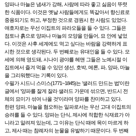
양파나 마늘은 냄새가 강해, 사람에 따라 좋고 싫음이 뚜렷
한 식품이다. 이것은 옛날 사람들에게도 똑같아서 향신료로
중용되기도 하고, 부정한 것으로 경원시 한 사람도 있었다.
애호자로는 우선 이집트의 파라오들을 들 수 있다. 그들은
점토나 흙으로 양파나 마늘의 모양을 만들어, 묘 안에 넣었
다. 이것은 사후 세계에도 먹고 싶다는 바람을 강력하게 표
시한 것으로 생각된다. 두 번째로는 유대인을 들 수 있다. 모
세에 의해 영도돼, 시나이 광야를 헤맨 그들은 노예시절 이
집트에서 즐겨 먹을 수 있던 생선, 호박, 메론, 파, 양파, 마늘
을 그리워했다는 기록이 있다.
수필가 시드니 스미스(1771~1845)는 '샐러드 만드는 법'이란
글에서 '양파를 잘게 잘라 샐러드 가운데 섞으면, 반드시 전
체의 묘미가 섞여 나올 것'이라며 양파를 찬미하고 있다.
한편 양파, 마늘을 혐오하는 일파로서는 우선 고대 이집트의
승려를 들 수 있다. 양파는 단식, 제사에 적합한 식재료가 아
니라고 알려져 있는데, 그 이유는 단식 때에 목이 마르게 하
고, 제사 때는 참례자의 눈물을 유발하기 때문이다. 두 번째