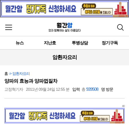
메뉴 열기
검색
뉴스
지난호
투병상담
정기구독
암환자요리
홈
-> 암환자요리
양파의 효능과 양파껍질차
939508
고정혁기자
2011년 09월 24일 12:55 분
입력
총
명 방문
AD