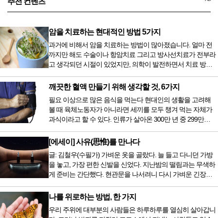
추천 컨텐츠
암을 치료하는 현대적인 방법 5가지
과거에 비해서 암을 치료하는 방법이 많아졌습니다. 얼마 전
까지만 해도 수술이나 항암치료 그리고 방사선치료가 전부라
고 생각되던 시절이 있었지만, 의학이 발전하면서 치료 방법
또한 다양해졌습니다. 최근 우리나라도 중입자 치료기가 들어
오면서 암을 치료하는 방법이 하나 더 추가되었습니다. 중입
깨끗한 혈액 만들기 위해 생각할 것, 6가지
자 치료를 받기 위해서는 일본이나 독일 등 중입자 치료기가
필요 이상으로 많은 음식을 먹는다 현대인의 생활을 고려해
있는 나라에 가서 힘들게 치료받았지만 얼마 전 국내 도입 후
볼 때 육체노동자가 아니라면 세끼를 모두 챙겨 먹는 자체가
전립선암 환자를 시작으로 중입자 치료기가 가동되었습니다.
과식이라고 할 수 있다. 인류가 살아온 300만 년 중 299만
치료 범위가 한정되어 모든 암 환자가 중입자 치료를 받을 수
9950년이 공복과 기아의 역사였는데 현대 들어서 아침, 점심,
는 없지만 치료...
저녁을 습관적으로 음식을 섭취한다. 게다가 밤늦은 시간까지
[에세이] 사유(思惟)를 만나다
음식을 먹거나, 아침에 식욕이 없는데도 ‘아침을 먹어야 하루
글: 김철우(수필가) 가벼운 옷을 골랐다. 늘 들고 다니던 가방
가 활기차다’라는 이야기에 사로잡혀 억지로 먹는 경우가 많
을 놓고, 가장 편한 신발을 신었다. 지난밤의 떨림과는 무색하
다. 식욕이 없다는 느낌은 본능이 보내는 신호다. 즉 먹어도 소
게 준비는 간단했다. 현관문을 나서려니 다시 가벼운 긴장감
화할 힘이 없다거나 더 이상 먹으면 혈액 안에 잉여물...
이 몰려왔다. 얼마나 보고 싶었던 전시였던가. 연극 무대의 첫
막이 열리기 전. 그 특유의 무대 냄새를 맡았을 때의 긴장감 같
나를 위로하는 방법, 한 가지
은 것이었다. 두 금동 미륵 반가사유상을 만나러 가는 길은 그
우리 주위에 대부분의 사람들은 하루하루를 열심히 살아갑니
렇게 시작됐다. 두 반가사유상을 알게 된 것은 몇 해 전이었다.