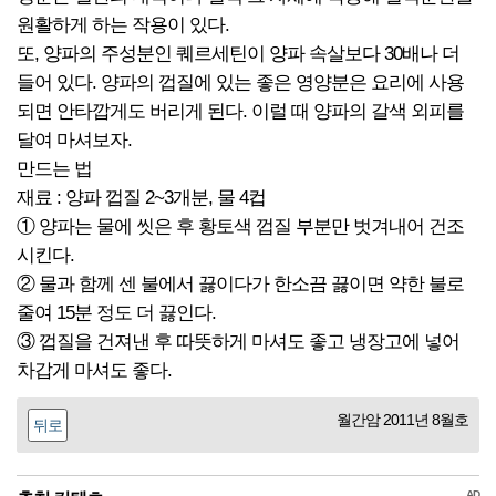
원활하게 하는 작용이 있다.
또, 양파의 주성분인 퀘르세틴이 양파 속살보다 30배나 더
들어 있다. 양파의 껍질에 있는 좋은 영양분은 요리에 사용
되면 안타깝게도 버리게 된다. 이럴 때 양파의 갈색 외피를
달여 마셔보자.
만드는 법
재료 : 양파 껍질 2~3개분, 물 4컵
① 양파는 물에 씻은 후 황토색 껍질 부분만 벗겨내어 건조
시킨다.
② 물과 함께 센 불에서 끓이다가 한소끔 끓이면 약한 불로
줄여 15분 정도 더 끓인다.
③ 껍질을 건져낸 후 따뜻하게 마셔도 좋고 냉장고에 넣어
차갑게 마셔도 좋다.
월간암 2011년 8월호
뒤로
AD