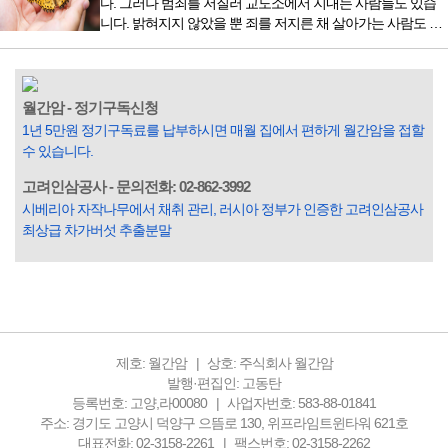
다. 그러나 범죄를 저질러 교도소에서 지내는 사람들도 있습
잡지의 발행인으로 독자에게 선보일 좋은 콘텐츠를 고민하던
니다. 밝혀지지 않았을 뿐 죄를 저지른 채 살아가는 사람도 있
중 우리 문화재를 하나씩 소개하고자...
을 것입니다. 우리나라 통계청 자료에서는 전체 인구의 3% 정
도가 범죄를 저지르며 교도소를 간다고 합니다. 즉 100명 중에
3명 정도가 나쁜 짓을 계속하면서 97명에게 크게 작게 피해를
입힌다는 것입니다. 미꾸라지 한 마리가 시냇물을 흐린다는
월간암 - 정기구독신청
옛말이 그저 허투루 생기지는 않은 듯합니다. 대부분의 사람
1년 5만원 정기구독료를 납부하시면 매월 집에서 편하게 월간암을 접할
들은 열심히 살아갑니다. 그렇다고 97%의 사람들이 모두 착
수 있습니다.
한...
고려인삼공사 - 문의전화: 02-862-3992
시베리아 자작나무에서 채취 관리, 러시아 정부가 인증한 고려인삼공사
최상급 차가버섯 추출분말
제호: 월간암
상호: 주식회사 월간암
발행·편집인: 고동탄
등록번호: 고양,라00080
사업자번호: 583-88-01841
주소: 경기도 고양시 덕양구 으뜸로 130, 위프라임트윈타워 621호
대표전화: 02-3158-2261
팩스번호: 02-3158-2262