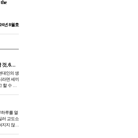
 the
24년 8월호
깨끗한 혈액 만들기 위해 생각할 것, 6가지
현대인의 생
니라면 세끼
 할 수 있
 9950년이
서 아침,
한다. 게
루하루를 열
질러 교도소
혀지지 않았
도 있을 것
 전체 인구