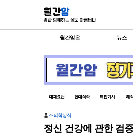
월간암은
뉴스
대체요법
현대의학
특집기사
해
홈
-> 의학상식
정신 건강에 관한 검