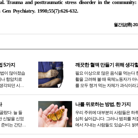
al. Trauma and posttraumatic stress disorder in the community:
Gen Psychiatry. 1998;55(7):626-632.
월간암(癌) 20
법 5가지
방법이 많아졌습
필요 이상으로 많은 음식을 먹는다 
이나 항암치료
활을 고려해 볼 때 육체노동자가 아
생각되던 시절
를 모두 챙겨 먹는 자체가 과식이라고
 치료 방법 또
다. 인류가 살아온 300만 년 중 299만
라도 중입자 치
공복과 기아의 역사였는데 현대 들어
는 방법이 하나
점심, 저녁을 습관적으로 음식을 섭취
다
나를 위로하는 방법, 한 가지
다...
골랐다. 늘 들
우리 주위에 대부분의 사람들은 하
한 신발을 신었
심히 살아갑니다. 그러나 범죄를 저
 준비는 간단했
에서 지내는 사람들도 있습니다. 밝
벼운 긴장감이
을 뿐 죄를 저지른 채 살아가는 사람
전시였던가. 연
입니다. 우리나라 통계청 자료에서는