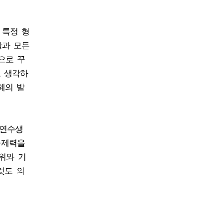
 특정 형
황과 모든
으로 꾸
고 생각하
혜의 발
 연수생
자제력을
위와 기
것도 의