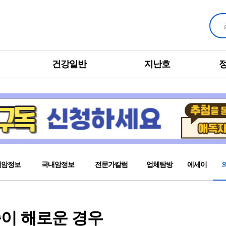
건강일반
지난호
외암정보
국내암정보
전문가칼럼
업체탐방
에세이
증이 해로운 경우