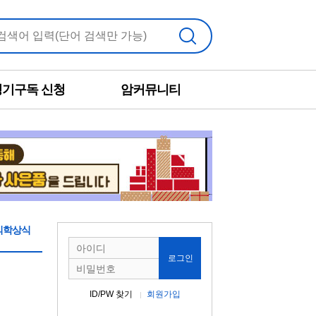
검색
정기구독 신청
암커뮤니티
의학상식
로그인
ID/PW 찾기
회원가입