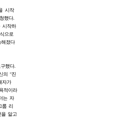
을 시작
청했다.
을 시작하
방식으로
능해졌다
구했다.
신의 "진
해자가
모욕적이라
더는 자
그룹 리
것을 알고