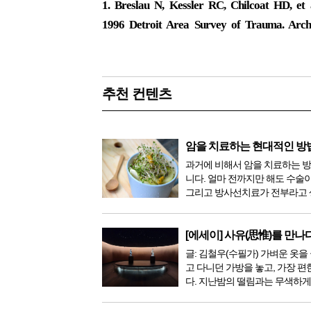
1. Breslau N, Kessler RC, Chilcoat HD, et 
1996 Detroit Area Survey of Trauma. Arch 
추천 컨텐츠
암을 치료하는 현대적인 방
과거에 비해서 암을 치료하는 
니다. 얼마 전까지만 해도 수술
그리고 방사선치료가 전부라고 
이 있었지만, 의학이 발전하면서
한 다양해졌습니다. 최근 우리나
료기가 들어오면서 암을 치료하
[에세이] 사유(思惟)를 만나
더 추가되었습니다. 중입...
글: 김철우(수필가) 가벼운 옷을 
고 다니던 가방을 놓고, 가장 편
다. 지난밤의 떨림과는 무색하게
다. 현관문을 나서려니 다시 가
몰려왔다. 얼마나 보고 싶었던 