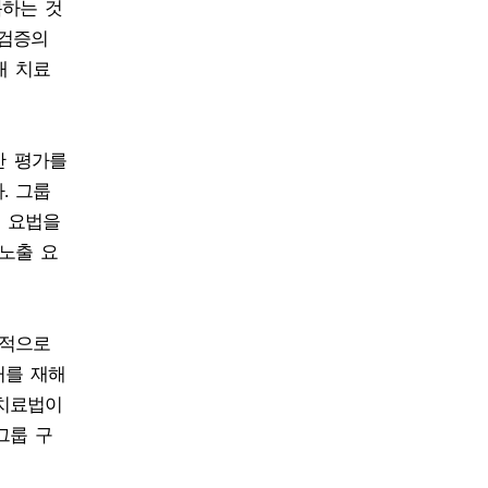
복하는 것
 검증의
대 치료
안 평가를
. 그룹
출 요법을
노출 요
복적으로
거를 재해
 치료법이
그룹 구