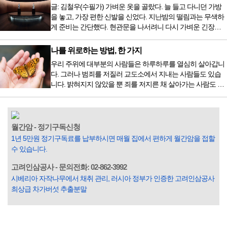
음식을 먹거나, 아침에 식욕이 없는데도 ‘아침을 먹어야 하루
글: 김철우(수필가) 가벼운 옷을 골랐다. 늘 들고 다니던 가방
가 활기차다’라는 이야기에 사로잡혀 억지로 먹는 경우가 많
을 놓고, 가장 편한 신발을 신었다. 지난밤의 떨림과는 무색하
다. 식욕이 없다는 느낌은 본능이 보내는 신호다. 즉 먹어도 소
게 준비는 간단했다. 현관문을 나서려니 다시 가벼운 긴장감
화할 힘이 없다거나 더 이상 먹으면 혈액 안에 잉여물...
이 몰려왔다. 얼마나 보고 싶었던 전시였던가. 연극 무대의 첫
막이 열리기 전. 그 특유의 무대 냄새를 맡았을 때의 긴장감 같
나를 위로하는 방법, 한 가지
은 것이었다. 두 금동 미륵 반가사유상을 만나러 가는 길은 그
우리 주위에 대부분의 사람들은 하루하루를 열심히 살아갑니
렇게 시작됐다. 두 반가사유상을 알게 된 것은 몇 해 전이었다.
다. 그러나 범죄를 저질러 교도소에서 지내는 사람들도 있습
잡지의 발행인으로 독자에게 선보일 좋은 콘텐츠를 고민하던
니다. 밝혀지지 않았을 뿐 죄를 저지른 채 살아가는 사람도 있
중 우리 문화재를 하나씩 소개하고자...
을 것입니다. 우리나라 통계청 자료에서는 전체 인구의 3% 정
도가 범죄를 저지르며 교도소를 간다고 합니다. 즉 100명 중에
3명 정도가 나쁜 짓을 계속하면서 97명에게 크게 작게 피해를
입힌다는 것입니다. 미꾸라지 한 마리가 시냇물을 흐린다는
월간암 - 정기구독신청
옛말이 그저 허투루 생기지는 않은 듯합니다. 대부분의 사람
1년 5만원 정기구독료를 납부하시면 매월 집에서 편하게 월간암을 접할
들은 열심히 살아갑니다. 그렇다고 97%의 사람들이 모두 착
수 있습니다.
한...
고려인삼공사 - 문의전화: 02-862-3992
시베리아 자작나무에서 채취 관리, 러시아 정부가 인증한 고려인삼공사
최상급 차가버섯 추출분말