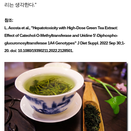
리는 생각한다.”
참조:
L. Acosta et al., "Hepatotoxicity with High-Dose Green Tea Extract:
Effect of Catechol-O-Methyltransferase and Uridine 5’-Diphospho-
glucuronosyltransferase 1A4 Genotypes" J Diet Suppl. 2022 Sep 30;1-
20. doi: 10.1080/19390211.2022.2128501.