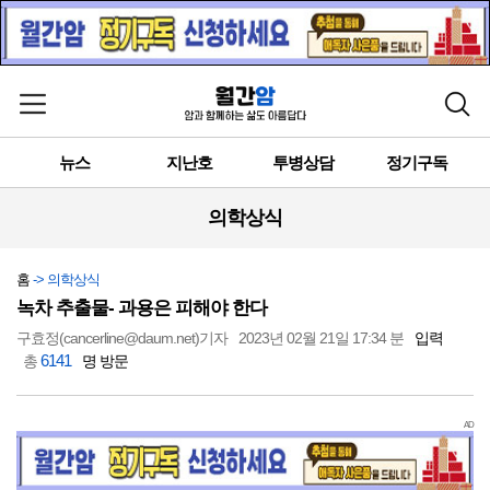
메뉴 열기
검색
뉴스
지난호
투병상담
정기구독
의학상식
홈
-> 의학상식
녹차 추출물- 과용은 피해야 한다
구효정(cancerline@daum.net)기자
2023년 02월 21일 17:34 분
입력
6141
총
명 방문
AD