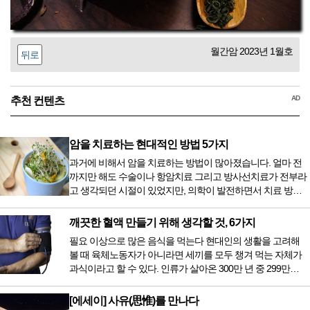
월간암 2023년 1월호
뒤로
AD
추천 컨텐츠
암을 치료하는 현대적인 방법 5가지
과거에 비해서 암을 치료하는 방법이 많아졌습니다. 얼마 전
까지만 해도 수술이나 항암치료 그리고 방사선치료가 전부라
고 생각되던 시절이 있었지만, 의학이 발전하면서 치료 방법
또한 다양해졌습니다. 최근 우리나라도 중입자 치료기가 들어
오면서 암을 치료하는 방법이 하나 더 추가되었습니다. 중입
깨끗한 혈액 만들기 위해 생각할 것, 6가지
자 치료를 받기 위해서는 일본이나 독일 등 중입자 치료기가
필요 이상으로 많은 음식을 먹는다 현대인의 생활을 고려해
있는 나라에 가서 힘들게 치료받았지만 얼마 전 국내 도입 후
볼 때 육체노동자가 아니라면 세끼를 모두 챙겨 먹는 자체가
전립선암 환자를 시작으로 중입자 치료기가 가동되었습니다.
과식이라고 할 수 있다. 인류가 살아온 300만 년 중 299만
치료 범위가 한정되어 모든 암 환자가 중입자 치료를 받을 수
9950년이 공복과 기아의 역사였는데 현대 들어서 아침, 점심,
는 없지만 치료...
저녁을 습관적으로 음식을 섭취한다. 게다가 밤늦은 시간까지
[에세이] 사유(思惟)를 만나다