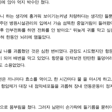
치에 앉아 억지 박수만 쳤다.
니 하는 생각에 흥겨워 보이기는커녕 처량하다는 생각만 들뿐
아주던 병원시설관리의 입에서 가슴 섬뜩한 중얼거림이 들려왔다
후 안부전화를 하면 전화를 안 받아요.” 뒤늦게 귀를 막고 싶
꽂혀 한동안 뇌리에 맴돌았다.
 나를 괴롭혔던 것은 심한 변비였다. 관장도 시도했지만 항
이 되어 배변을 막고 있었다. 항문을 만져보면 딴딴한 돌덩어
도 소용없었다.
은 끼니마다 효소를 먹이고, 한 시간마다 물 을 마시게 하고,
한 항암제가 대장 내 점막세포들을 괴롭혀 장내 연동운동이 정
통으로 몸부림을 쳤다. 그러자 남편이 손가락에 들기름을 묻히