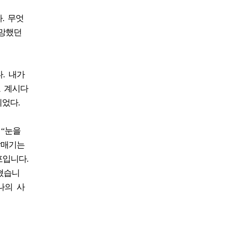
. 무엇
절망했던
. 내가
고 계시다
었다.
 “눈을
갈매기는
포입니다.
혔습니
나의 사