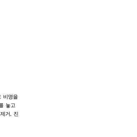
로 비명을
를 놓고
제거, 진