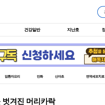
건강일반
지난호
암환자요리
만화
산야초
면역세포치료
듯 벗겨진 머리카락