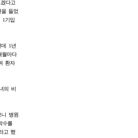
르겠다고
연을 들었
 1기입
데 1년
3개월마다
며 환자
녀의 비
보니 병원
박수를
라고 했