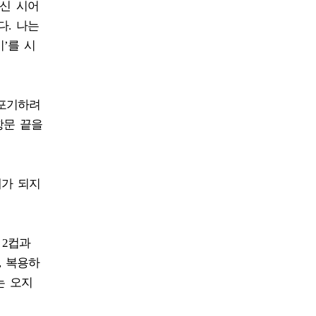
가신 시어
다. 나는
’를 시
 포기하려
항문 끝을
해가 되지
 2컵과
, 복용하
는 오지