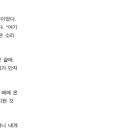
이었다.
. “여기
은 소리
문 끝에
리가 만져
 배에 온
지된 것
더니 내게