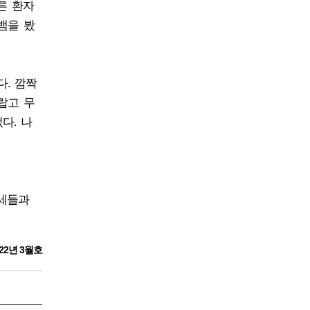
른 환자
뱀을 봤
. 깜짝
랍고 무
다. 나
증세들과
22년 3월호