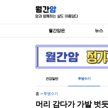
월간암은
뉴스
건강일반
투병수기
홈
-> 투병수기
머리 감다가 가발 벗