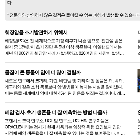
다.
* 전문의와 상의하지 않은 결정은 돌이킬 수 없는 피해가 발생할 수 있습니
췌장암을 조기발견하기 위해서
췌장암(PC)은 전 세계적으로 가장 예후가 나쁜 암으로, 진단을 받은
환자 중 13%만이 초기 진단 후 5년 이상 생존한다. 아일랜드에서는
매년 약 900건의 췌장암 사례가 발생하고, 820여명의 사망이 발생한
다. 췌장암의 조기 발견은 대부분 연구의 주요 관심사로, 환자의 치료
와 생존에 상당한 차이를 만들 수 있는 잠재력이 있기 때문이다...
고
몸집이 큰 동물이 암에 더 많이 걸릴까
새로운 연구에서 코끼리, 기린, 비단뱀 및 기타 대형 동물은 쥐, 박쥐,
개구리와 같은 소형 동물보다 암 발병률이 높다는 사실을 알아냈다.
이는 동물 세계에서 암에 대한 45년 된 믿음을 뒤집는 결과이다. 레딩
대학교, 런던 대학교, 존스홉킨스 대학교 의대의 연구자들이 수행한
이 연구는 양서류, 조류, 포유류, 파충류의 네 가지 주요 동물...
폐암 검사, 초기 생존율 더 잘 예측하는 방법 나올까
프랜시스 크릭 연구소, UCL 암 연구소, UCLH의 연구자들은
ORACLE이라는 검사가 현재 사용되는 임상적 위험 요인보다 진단
시점에 폐암 생존율을 더 잘 예측할 수 있다는 것을 보여주었다. 이를
통해 의사는 1기 폐암 환자에 대한 더 자세한 정보에 입각한 치료 결