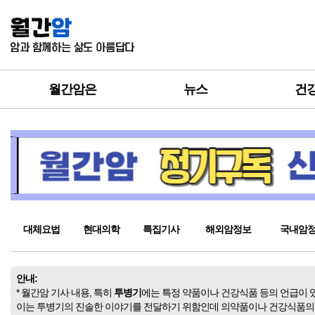
월간암은
뉴스
건
대체요법
현대의학
특집기사
해외암정보
국내암
안내:
* 월간암 기사 내용, 특히
투병기
에는 특정 약품이나 건강식품 등의 언급이 
이는 투병기의 진솔한 이야기를 전달하기 위함인데 의약품이나 건강식품의