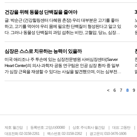
정을 내릴 수 있으며, 암이 재발하거나 퍼질 위험을 줄일 수 있다. ...
한
건강을 위해 동물성 단백질을 줄여야
글: 박순근 (건강힐링센터 다혜원 촌장) 우리 대부분은 고기를 좋아
하고, 고기를 먹어야 우리 몸에 필요한 단백질이 형성된다고 알고 있
다. 그러나 동물성 단백질의 과잉 섭취는 비만, 고혈압, 당뇨, 심장병,
골다공증, 신장 질환,암 등 각종 질환을 유발한다. 동물성 단백질이
과잉된 식단은 신체의 호르몬 균형을 깨뜨린다. 체중 감량을 위해 ...
심장은 스스로 치유하는 능력이 있을까
미국 애리조나 주 투손에 있는 심장전문병원 사버심장센터(Sarver
Heart Center)의 의사-과학자 공동 연구팀은 인공 심장 환자 중 일부
가 심장 근육을 재생할 수 있다는 사실을 발견했으며, 이는 심부전을
치료하고 언젠가는 완치할 수 있는 새로운 방법을 열어줄 수 있다는
사실을 발견했다. 이 결과를 저널 서큐레이션(Circulati...
<
6
7
8
9
제호: 월간암
등록번호: 고양,라00080
상호: 주식회사 월간암
대표: 고동탄
대표전화: 02-3158-2261
팩스번호: 02-3158-2262
광고문의: 010-3476-1606