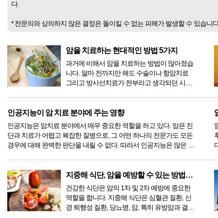
다.
* 전문의와 상의하지 않은 결정은 돌이킬 수 없는 피해가 발생할 수 있습니
암을 치료하는 현대적인 방법 5가지
과거에 비해서 암을 치료하는 방법이 많아졌습
니다. 얼마 전까지만 해도 수술이나 항암치료
그리고 방사선치료가 전부라고 생각되던 시절
이 있었지만, 의학이 발전하면서 치료 방법 또
한 다양해졌습니다. 최근 우리나라도 중입자 치
료기가 들어오면서 암을 치료하는 방법이 하나
인공지능이 암 치료 분야에 주는 영향
더 추가되었습니다. 중입자 치료를 받기 위해서
인공지능은 암치료 분야에서 매우 중요한 역할을 하고 있다. 암은 진
는 일본이나 독일 등 중입자 치료...
단과 치료가 어렵고 복잡한 질병으로, 그 어떤 하나의 전문가도 모든
경우에 대해 완벽한 판단을 내릴 수 없다. 따라서 인공지능은 많은 양
의 환자 데이터와 의료 정보를 분석하여 정확한 진단과 예측, 효과적
인 치료 방법을 개발하는 데 도움을 줄 수 있다. 현재까지 과학으로...
지중해 식단, 암을 예방할 수 있는 방법인가
건강한 식단은 암의 1차 및 2차 예방에 중요한
역할을 합니다. 지중해 식단은 심혈관 질환, 신
경 퇴행성 질환, 당뇨병, 암, 특히 유방암과 결장
암을 포함한 여러 만성 질환의 위험을 낮추는