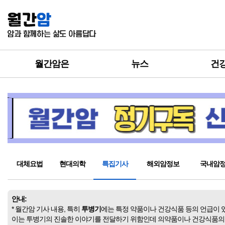
월간암은
뉴스
건
대체요법
현대의학
특집기사
해외암정보
국내암
안내:
* 월간암 기사 내용, 특히
투병기
에는 특정 약품이나 건강식품 등의 언급이 
이는 투병기의 진솔한 이야기를 전달하기 위함인데 의약품이나 건강식품의