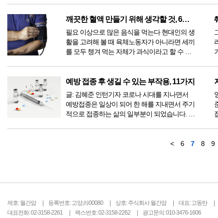
것과 관련이 있습니다. 이러한 효과의 원인이
되는 메커니즘에는 염증 감소, 산화적 손상, 대
깨끗한 혈액 만들기 위해 생각할 것, 6가지
사 증후군 및 체중 감소가 포함됩니다. 지중해
필요 이상으로 많은 음식을 먹는다 현대인의 생
식단은...
활을 고려해 볼 때 육체노동자가 아니라면 세끼
를 모두 챙겨 먹는 자체가 과식이라고 할 수 있
다. 인류가 살아온 300만 년 중 299만 9950년이
공복과 기아의 역사였는데 현대 들어서 아침,
점심, 저녁을 습관적으로 음식을 섭취한다. 게
예방 접종 후 생길 수 있는 부작용, 11가지
다가 밤늦은 시간까지 음식을 먹거나, 아침에
글: 김혜준 인턴기자 코로나 시대를 지나면서
식욕이 없는...
예방접종은 일상이 되어 한 해를 지내면서 주기
적으로 접종하는 삶의 일부분이 되었습니다. 그
중에 독감은 인플루엔자 바이러스에 의해 발생
하는 심각한 질병입니다. 심할 경우 입원으로
이어지고 심지어 사망에 이를 수도 있습니다.
<
6
7
8
9
바이러스가 원인이 되는 질병으로부터 자신을
보호하는 가장 좋은 방법은...
제호: 월간암
등록번호: 고양,라00080
상호: 주식회사 월간암
대표: 고동탄
대표전화: 02-3158-2261
팩스번호: 02-3158-2262
광고문의: 010-3476-1606