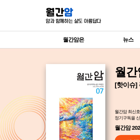
월간암은
뉴스
월간암
[핫이슈]
월간암 최신호
정기구독을 신
월간암 202