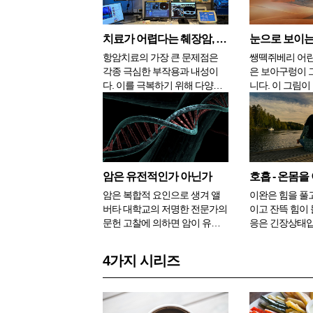
른 2020년에는 남자가 80세, 여
다. 강황은 치료
자는 86세이며 평균 수치는 83
으로 알려져 있
세 정도이다. 더 오래전 ...
균을 죽이는 방
치료가 어렵다는 췌장암, 하이브리드 리포솜 등 복합치료로 결과 확인
고 있다. 최...
항암치료의 가장 큰 문제점은
쌩떽쥐베리 어린
각종 극심한 부작용과 내성이
은 보아구렁이 
다. 이를 극복하기 위해 다양한
니다. 이 그림이
암 치료기술이 개발되고 있다.
보이냐고 물어보
일본 암 전문치료 병원인 일본
람들이 모자라고
린쿠메디컬클리닉에서는
어린 시절의 비
Hybrid Liposome과 압타머
다. 그래서 그림
(Aptamer)칵테일요법, 광면역치
기 쉽게 보아구
료(PDT), IVR(TACE)치료를 실시
볼 수 있도록 다
암은 유전적인가 아닌가
해서...
심 많은 뱀의 뱃속
암은 복합적 요인으로 생겨 앨
이완은 힘을 풀
버타 대학교의 저명한 전문가의
이고 잔뜩 힘이 
문헌 고찰에 의하면 암이 유전
응은 긴장상태입
질환이지만 유전적 요소는 퍼즐
생활하면서 긴장
의 한 조각일 뿐이고 그래서 연
합니다. 이 둘이
4가지 시리즈
구가들은 환경 요인과 대사 요
루면 건강한 상
인도 고려할 필요가 있다고 한
한쪽으로 기울어
다. 지난 몇 세기 동안 나온 암의
되면 몸의 건강
원인에 대한 거의 모든 이론은
에 없습니다. 