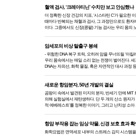
획기적으로 ...
혈액 검사, ‘크레아티닌’ 수치만 보고 안심했나
더 정확한 신장 건강의 지표, ‘시스타틴 C’가 필요한 
때마다 반복되는 채혈과 검사, 그 과정만으로도 환자
이다. 그중에서도 신장(콩팥) 기능 검사는 우리 몸의
주는 중요한 기능을 확인하는 절차라 소홀히 할 수 없
서는 ‘크레아티...
암세포의 비상 탈출구 봉쇄
- 위험한 DNA 복구 트릭, 오히려 암을 무너뜨릴 ‘아킬
우리 몸속에서는 매일 소리 없는 전쟁이 벌어진다. 
DNA는 자외선, 화학 물질, 혹은 자연적인 대사 과정 
에 의해 끊임없이 공격받는다. 그중에서도 가장 치명
DNA의 ...
새로운 항암분자, 50년 개발의 결실
곰팡이 속에서 발견된 미지의 분자, 반세기 만에 MIT
의해 실험실에서 재탄생하다. 단 두 개의 산소 원자가
적 에베레스트’를 정복한 이야기, 그리고 난치성 소아
게 비치는 새로운 희망의 빛을 따라가 본다. 자연이 숨겨둔 난공불락
의 요새 ...
항암 부작용 잡는 임상 약물, 신경 보호 효과 확
화학요법은 면역세포 내부의 스트레스 감지 시스템을