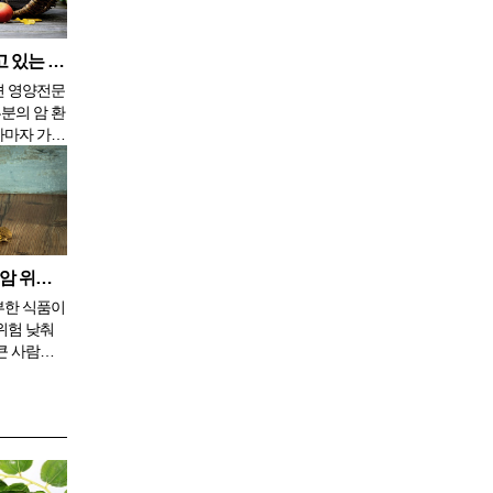
돌아보고 싶
 질문이었다
고 남해를
암 환자가 잘못알고 있는 식품 - 2편
션 영양전문
자마자 가장
나가 육류
 꼭 피해야
제로 서구
색 육류의
에 있어서
암 진단 이
생선과 호두 - 유방암 위험을 낮춰 주나
부한 식품이
위험 낮춰
큰 사람들
 것을 생각
 연구진은
 공동으로
불포화 지방
 식품이 유
데 도움이