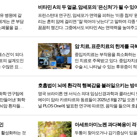
법이다. 민간요...
비타민 A의 두 얼굴, 암세포의 ‘은신처’가 될 수 있
이유 병원에 갈
프린스턴대 연구진, 암세포가 면역을 피하는 ‘이중 첩자’ 
에게는 큰 부담
리는 흔히 암에 걸리면 “잘 먹어야 낫는다”고 말하며 각종
 노폐물을 걸러
꼼꼼히 챙긴다. 그중에서도 비타민 A는 면역력을 높여주고
다. 보통 병원에
생을 돕는 필수 영양소로 알려져 있어 많은 환우가 중요
다. 당근이나 시금...
레스건’이 되다.
중입자치료는 부작용을 최소화하는 
세포의 설계도인
인 치료로 주목받고 있다. 중입자치
등 수많은 요인
수술 시, 나타날 수 있는 후유증이 적
적인 손상은
주변 장기에 손상을 주지 않고 암세
을 모두 방출하고 사라지는 브래그 피크
peak)현상에 의해 종양에만 선량을
호흡법이 뇌에 환각적 행복감을 불러일으키는 방
완벽한 ...
 화학 연구팀에
영국 브라이튼 앤 서식스 의대 임상신경과학과 콜라산티
 만들어낸 ‘화학
에이미 암라 카르타르와 동료들이 2025년 8월 27일 오픈
 뇌암 환자들에
널 PLOS One에 발표한 연구에 따르면, 음악을 들으며 
하면 감정 처리 뇌 영역으로 가는 혈류가 변화하여 행복한
도할 수 있다고 ...
인
 활성화하는 것
두통이 찾아오거나 감기증상이 있을 