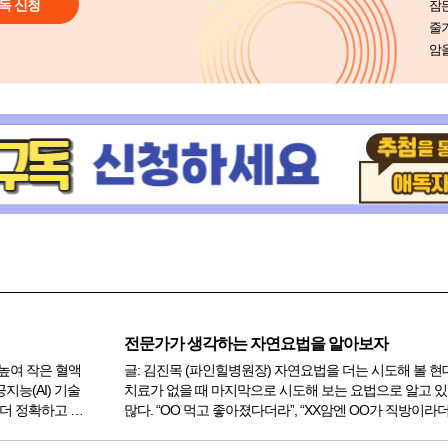
독 신청
잠든
줄
암
전문가가 생각하는 자연요법을 알아보자
 높여 작은 혈액
글: 김진목 (파인힐병원장) 자연요법을 더는 시도해 볼 
능(AI) 기술
치료가 없을 때 마지막으로 시도해 보는 요법으로 알고 
 더 정확하고 빠
많다. “OO 먹고 좋아졌다더라”, “XX암엔 OO가 직방이라
이나 불확실함을
식이다. 그런데 이런 특효약이나 직방은 자연요법이 아니