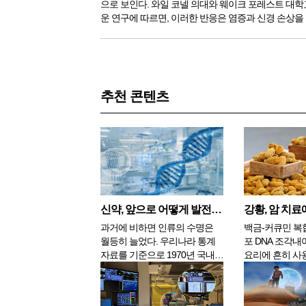
으로 보인다. 와일 코넬 의대와 웨이크 포레스트 대학
운 연구에 따르면, 이러한 반응은 염증과 신경 손상을
는 많은 암 치료 환자들이 심각하고 종종 오래 지속되
하는 이유를 설명하는 데...
추천 콘텐츠
신약, 앞으로 어떻게 발전할까
강황, 암 치료
과거에 비하면 인류의 수명은
백금-커큐민 복
월등히 늘었다. 우리나라 통계
포 DNA 조각내
자료를 기준으로 1970년 국내
요리에 흔히 사
인구의 평균 수명은 남자는 58
강황의 추출물은
세, 여자는 65세로 평균 62세 정
에 투여하면 암
도였다. 그로부터 50여년이 흐
있다고 과학자들