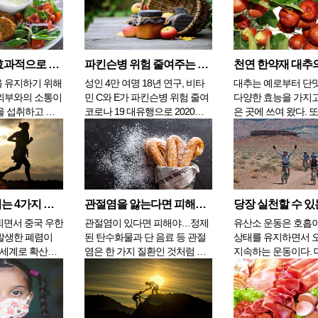
음은...
럴 수 있으며, 손발...
될 수도 있...
인체 독소를 효과적으로 대응하는 방법 4가지
파킨슨병 위험 줄여주는 2가지 비타민
 유지하기 위해
성인 4만 여명 18년 연구, 비타
대추는 예로부터 단
외부와의 소통이
민 C와 E가 파킨슨병 위험 줄여
다양한 효능을 가지고
을 섭취하고 내
코로나 19 대유행으로 2020년 3
은 곳에 쓰여 왔다. 또
으로 내보낸다.
월 이후로 당신은 아마도 과거
재와 잘 어울리고 한
이 많은 사람이
어느 때보다도 건강에 대해 더
작용을 막는 역할을 
것보다는 밖으로
많이 생각했을지도 모른다. 그
의학에서도 여러 곳
많은 관심을 갖
러나 이제는 갈수록 많은 사람
있다. 에서는 “맛이 
이 자신의 의지
이 코로나 백신을 맞고 있어서
으며, 속을 편안하게
움직이지 않기
당신의 건강에 대한 초점이 작
을 보호한다. 또한, 
면역력을 올리는 4가지 습관
관절염을 앓는다면 피해야 할 음식, 5가지
에 ...
년에...
으면...
되면서 중국 우한
관절염이 있다면 피해야…정제
유산소 운동은 호흡
발생한 폐렴이
된 탄수화물과 단 음료 등 관절
상태를 유지하면서 
 세계로 확산되
염은 한 가지 질환인 것처럼 느
지속하는 운동이다. 
에 공포로 몰아넣
껴질 수 있지만, 실제로는 많은
에서 1시간 정도 진
S)바이러스와 비
관절 질병을 포함하고 있다. 관
런 운동의 지속성은 
면서 방송은 속
절염은 관절 연골이 파괴되고
해하기 때문에 다이
로 신속하고 위
관절에 염증성 변화가 일어나는
이 되고 폐활량도 좋