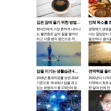
크게 ...
몸은 수축되고 마
깊은 잠에 들기 위한 방법 4가지
현대인에게 가장 흔하게 나타나
생명체가 생명을
는 불면증은 삶의 질을 떨어뜨
서는 끊임없이 
리고 각종 병의 원인으로 작용
필요하다. 음식
합니다. 오랜 동안 수면 부족에
부의 것들을 밖
시달리면 그만큼 스트레스에 노
다이어트에 관심
출되고 그에 맞게 체질이 변하
라면 들어오는 
여 암이나 심근경색 같은 중병
빼내는 일에 더 
에 갑자기 노출될 수 있습니다.
겠지만 우리 몸
반대로 충분하고 깊은 수면은
대로 호락호락 
암을 이기는 생활습관 4가지
우리의 몸을 치유합...
때문에 언제나 난관
2018년 통계자료를 보면 2016
2020년이 시작
기준으로 국내에서 암을 겪고
지역에서 최초 
있는 유병자가 총 174만여 명으
한 달여 만에 전
로 집계됐다. 과거에 비해서 암
었다. 2003년
유병자가 많아진 이유는 국가에
었던 사스(SAR
서 실시하는 조기검진의 영향이
슷한 양상이 되
크며 이제 곧 200만 명을 넘어설
보가 나올 정도