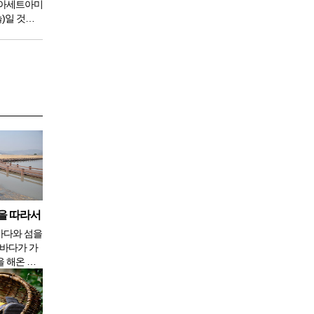
 아세트아미
놀)일 것이
 비교적 높
 간부전의
을 따라서
 바다가 가
을 해온 친
 섬만 있으
 뭐가 그리
고 말았지