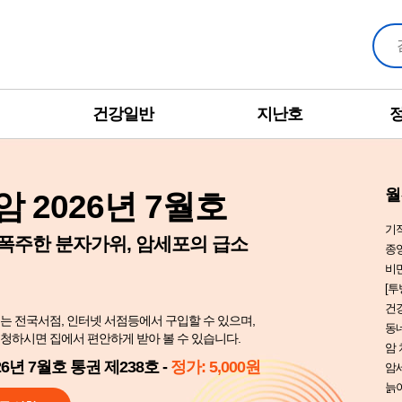
건강일반
지난호
월
 2026년 7월호
기
 폭주한 분자가위, 암세포의 급소
종
비만
[투
건
는 전국서점, 인터넷 서점등에서 구입할 수 있으며,
동
청하시면 집에서 편안하게 받아 볼 수 있습니다.
암 
6년 7월호 통권 제238호 -
정가: 5,000원
암
늙