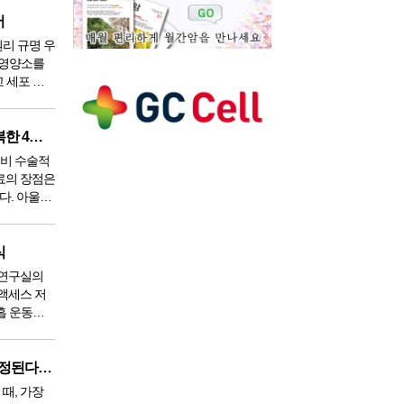
어
원리 규명 우
 영양소를
 세포 재
하게 생각한
암 치료, 표준치료의 한계를 극복한 4종복합치료, 중입자치료
비 수술적
료의 장점은
다. 아울러
포에만 선량
(Bragg
 집중시켜
식
 연구실의
 액세스 저
호흡 운동을
 상태를 유
아세트아미노펜 과다복용이 걱정된다면, 섭취해야 할 이것
때, 가장