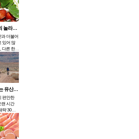
천연 한약재 대추의 놀라운 효능 9가지
맛과 더불어
 있어 많
, 다른 한약
약재의 부
해 현대 한
에 활용되고
달고 독이 없
 하며 오장
오래 두고 먹
당장 실천할 수 있는 유산소 운동 3가지
이 편안한
오랜 시간
대략 30분
행하는데 이
지방을 분
어트에 도움
아지고 상