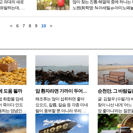
교 의대의 새로
많이 찾는 진통∙해열제 중에 하나는
 유발하는데, 이
노펜(화학명: N-아세틸-p-아미노페
는 통증을 경험
다. 아세트아미노펜은 중독 가능성이
고, 과다복용은 서구 인구에서 급성
가장 흔한 원인으로 보고되었다. ▣ 간에 좋은
<
6
7
8
9
10
>
음식,...
에 도움 될까
암 환자라면 가까이 두어야 할 식품, 해조류와 버섯류
순천만, 그 바람길
합 화합물 암세
해조류는 많이 섭취하면 좋아
글: 김철우 (수필가) 바다와 섬을
어 죽이다 인도
요오드, 칼륨, 칼슘 등 각종 미네
찾아 나선 내게 ‘어느
용하는 양념인
랄이 풍부할 뿐 아니라 우리 몸
장 좋더냐’라는 질문
 용해해서 종양
에 필요한 영양소를 모두 갖추
구가 있었다. 바다와
세포를 죽일 수
고 있는 해조류는 유해산소를
면 되지 어느 바다가
이 주장하고 있
없애주는 베타카로틴의 함량도
중요하냐고 그땐 웃