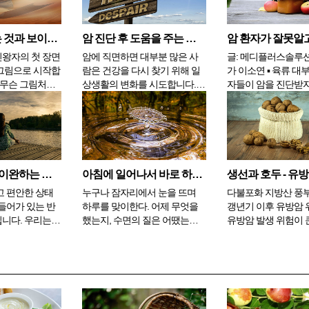
 효과가 있는 것
녹황색 채소와 비슷하다. 혈당
만, 만약 구석구석 
고 생고기의 병
과 콜레스테롤을 낮춰주고, 해
은 바다를 고르라는
법으로도 이용되
조류의 알긴산은 체내의 중금속
면 크게 주저하지 않
눈으로 보이는 것과 보이지 않는 것
암 진단 후 도움을 주는 생활 습관, 6가지
들을 빨아들여 몸 밖...
선택...
왕자의 첫 장면
암에 직면하면 대부분 많은 사
글: 메디플러스솔루
그림으로 시작합
람은 건강을 다시 찾기 위해 일
가 이소연 ▪ 육류 대부분의 암 환
 무슨 그림처럼
상생활의 변화를 시도합니다.
자들이 암을 진단받
면 대부분의 사
건강을 위한 생활 습관의 변화
멀리하는 식품 중 하
 대답을 해서
가 어떤 사람에게는 암 재발 우
입니다. 과연 육류는
행사는 실망합니
려를 줄어들게 만들고, 또 어떤
하는 식품일까요? 실
을 좀 더 이해하
사람은 특히, 더 진행 정도가 심
화된 식습관과 붉은
렁이의 뱃속을
한 중증 환자는 병원 치료를 더
과다 섭취는 일부 암
시 그립니다. 욕
수월하게 지낼 수 있게 만들기
위험요인이 되지만, 
호흡 - 온몸을 이완하는 방법
아침에 일어나서 바로 하면 좋은 행동 4가지
...
도 합니...
후 육류...
고 편안한 상태
누구나 잠자리에서 눈을 뜨며
다불포화 지방산 풍
들어가 있는 반
하루를 맞이한다. 어제 무엇을
갱년기 이후 유방암 
니다. 우리는
했는지, 수면의 질은 어땠는지
유방암 발생 위험이 
과 이완을 반복
에 따라 아침의 상태가 결정된
은 먹는 음식을 바꿀
 서로 균형을 이
다. 깊고 달게 잠을 잤음에도 불
해보아야 한다. 중국
태가 유지되지만
구하고 피곤한 기운이 남아 있
북미 갱년기 학회와
진 상태가 지속
다면 전날 과음이나 흡연 또는
연구해서 n-3계 다
도 나빠질 수밖
과식을 했기 때문에 간에서 제
산(PUFAs)이 풍부한
긴장이 지속되면
대로 된 해독을 하지 못해서 그
방암 위험을 낮추는 