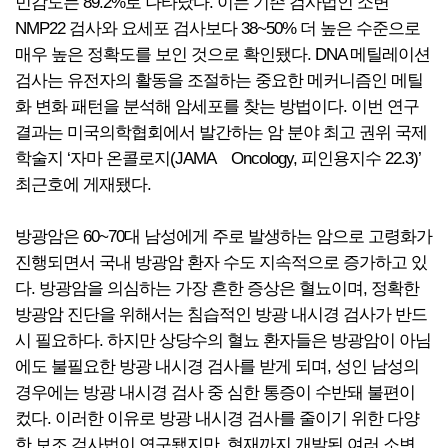
민감도는 89.2%로 나타났다. 이는 기존 검사법인 소변
NMP22 검사와 요세포 검사보다 38~50% 더 높은 수준으로
매우 높은 정확도를 보인 것으로 확인됐다. DNA 메틸레이션
검사는 유전자의 활동을 조절하는 중요한 메커니즘인 메틸
화 변화 패턴을 분석해 암세포를 찾는 방법이다. 이번 연구
결과는 미국의학협회에서 발간하는 암 분야 최고 권위 국제
학술지 ‘자마 온콜로지(JAMA Oncology, 피인용지수 22.3)’
최근호에 게재됐다.
방광암은 60~70대 남성에게 주로 발생하는 암으로 고령화가
진행되면서 국내 방광암 환자 수도 지속적으로 증가하고 있
다. 방광암을 의심하는 가장 흔한 증상은 혈뇨이며, 정확한
방광암 진단을 위해서는 침습적인 방광 내시경 검사가 반드
시 필요하다. 하지만 상당수의 혈뇨 환자들은 방광암이 아님
에도 불필요한 방광 내시경 검사를 받게 되며, 성인 남성의
경우에는 방광 내시경 검사 중 심한 통증이 수반돼 불편이
컸다. 이러한 이유로 방광 내시경 검사를 줄이기 위한 다양
한 보조 검사법이 연구됐지만, 현재까지 개발된 여러 소변