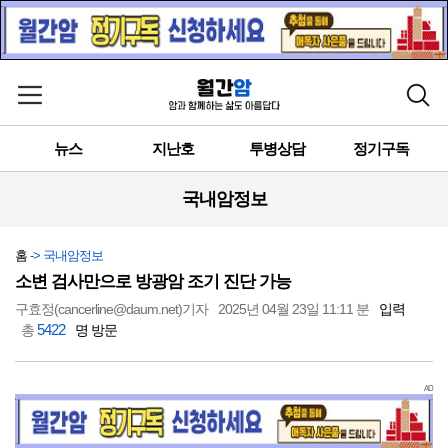
메뉴 열기
검색
뉴스
지난호
투병상담
정기구독
국내암정보
홈
-> 국내암정보
소변 검사만으로 방광암 조기 진단 가능
구효정(cancerline@daum.net)기자
2025년 04월 23일 11:11 분
입력
5422
총
명 방문
AD