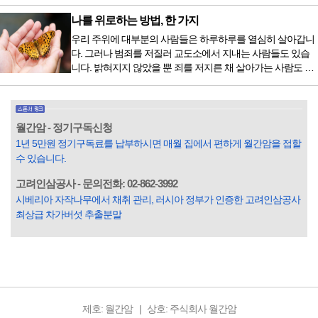
이 몰려왔다. 얼마나 보고 싶었던 전시였던가. 연극 무대의 첫
막이 열리기 전. 그 특유의 무대 냄새를 맡았을 때의 긴장감 같
나를 위로하는 방법, 한 가지
은 것이었다. 두 금동 미륵 반가사유상을 만나러 가는 길은 그
우리 주위에 대부분의 사람들은 하루하루를 열심히 살아갑니
렇게 시작됐다. 두 반가사유상을 알게 된 것은 몇 해 전이었다.
다. 그러나 범죄를 저질러 교도소에서 지내는 사람들도 있습
잡지의 발행인으로 독자에게 선보일 좋은 콘텐츠를 고민하던
니다. 밝혀지지 않았을 뿐 죄를 저지른 채 살아가는 사람도 있
중 우리 문화재를 하나씩 소개하고자...
을 것입니다. 우리나라 통계청 자료에서는 전체 인구의 3% 정
도가 범죄를 저지르며 교도소를 간다고 합니다. 즉 100명 중에
3명 정도가 나쁜 짓을 계속하면서 97명에게 크게 작게 피해를
입힌다는 것입니다. 미꾸라지 한 마리가 시냇물을 흐린다는
월간암 - 정기구독신청
옛말이 그저 허투루 생기지는 않은 듯합니다. 대부분의 사람
1년 5만원 정기구독료를 납부하시면 매월 집에서 편하게 월간암을 접할
들은 열심히 살아갑니다. 그렇다고 97%의 사람들이 모두 착
수 있습니다.
한...
고려인삼공사 - 문의전화: 02-862-3992
시베리아 자작나무에서 채취 관리, 러시아 정부가 인증한 고려인삼공사
최상급 차가버섯 추출분말
제호: 월간암
상호: 주식회사 월간암