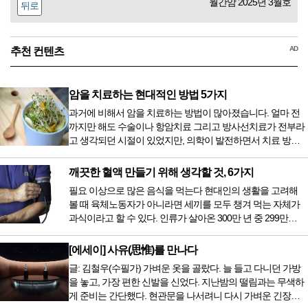
월간암 2025년 3월호
뒤로
AD
추천 컨텐츠
암을 치료하는 현대적인 방법 5가지
과거에 비해서 암을 치료하는 방법이 많아졌습니다. 얼마 전
까지만 해도 수술이나 항암치료 그리고 방사선치료가 전부라
고 생각되던 시절이 있었지만, 의학이 발전하면서 치료 방법
또한 다양해졌습니다. 최근 우리나라도 중입자 치료기가 들어
오면서 암을 치료하는 방법이 하나 더 추가되었습니다. 중입
깨끗한 혈액 만들기 위해 생각할 것, 6가지
자 치료를 받기 위해서는 일본이나 독일 등 중입자 치료기가
필요 이상으로 많은 음식을 먹는다 현대인의 생활을 고려해
있는 나라에 가서 힘들게 치료받았지만 얼마 전 국내 도입 후
볼 때 육체노동자가 아니라면 세끼를 모두 챙겨 먹는 자체가
전립선암 환자를 시작으로 중입자 치료기가 가동되었습니다.
과식이라고 할 수 있다. 인류가 살아온 300만 년 중 299만
치료 범위가 한정되어 모든 암 환자가 중입자 치료를 받을 수
9950년이 공복과 기아의 역사였는데 현대 들어서 아침, 점심,
는 없지만 치료...
저녁을 습관적으로 음식을 섭취한다. 게다가 밤늦은 시간까지
[에세이] 사유(思惟)를 만나다
음식을 먹거나, 아침에 식욕이 없는데도 ‘아침을 먹어야 하루
글: 김철우(수필가) 가벼운 옷을 골랐다. 늘 들고 다니던 가방
가 활기차다’라는 이야기에 사로잡혀 억지로 먹는 경우가 많
을 놓고, 가장 편한 신발을 신었다. 지난밤의 떨림과는 무색하
다. 식욕이 없다는 느낌은 본능이 보내는 신호다. 즉 먹어도 소
게 준비는 간단했다. 현관문을 나서려니 다시 가벼운 긴장감
화할 힘이 없다거나 더 이상 먹으면 혈액 안에 잉여물...