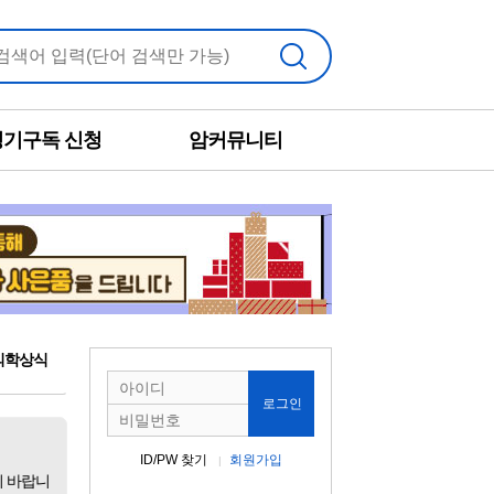
검색
정기구독 신청
암커뮤니티
의학상식
로그인
ID/PW 찾기
회원가입
기 바랍니