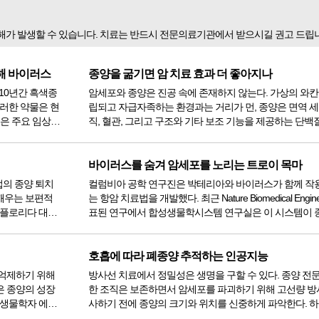
피해가 발생할 수 있습니다. 치료는 반드시 전문의료기관에서 받으시길 권고 드립
용해 바이러스
종양을 굶기면 암 치료 효과 더 좋아지나
 10년간 흑색종
암세포와 종양은 진공 속에 존재하지 않는다. 가상의 와
이러한 약물은 현
립되고 자급자족하는 환경과는 거리가 먼, 종양은 면역 세포
성은 주요 임상
직, 혈관, 그리고 구조와 기타 보조 기능을 제공하는 단백
억제제를 병용하여
물의 바다에서 발생하고 주변 환경을 변화시킨다. 암세포는 과학자
 ...
들이 종양 미세환경이라고 부르는 이 주변 환경과 여러 
호작용 ...
바이러스를 숨겨 암세포를 노리는 트로이 목마
법의 종양 퇴치
컬럼비아 공학 연구진은 박테리아와 바이러스가 함께 작
깨우는 보편적
는 항암 치료법을 개발했다. 최근 Nature Biomedical Engine
 플로리다 대학
표된 연구에서 합성생물학시스템 연구실은 이 시스템이 
에 최근 게재된 논문
박테리아 안에 바이러스를 숨겨 면역 체계를 통과한 후 암
.
로 방출하는 방식을 보여주었다. 새로운 플랫폼은 종...
호흡에 따라 폐종양 추적하는 인공지능
 억제하기 위해
방사선 치료에서 정밀성은 생명을 구할 수 있다. 종양 전
은 종양의 성장
한 조직은 보존하면서 암세포를 파괴하기 위해 고선량 방
사하기 전에 종양의 크기와 위치를 신중하게 파악한다. 
 유방암, 전
분할이라고 불리는 이 과정은 여전히 수작업으로 이루어