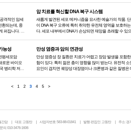
다. 다른 효소와
오래 걸리며 의사마다 차이가 있어 중요한 종양 부위를 간
다. 최근 대규...
암 치료를 혁신할 DNA 복구 시스템
 공격적인 암세
새롭게 발견된 세포 메커니즘을 묘사한 예술가의 작품. 
전환되는데, 중
이 DNA 복구 오류에 특히 취약한 유전체 영역을 보호하는
게 퍼집니다. 이
다. 세포 내부에서 DNA가 손상되면 재앙을 초래할 수 있으며, 특히
료에 대한 내성
복구가 어려운 유전체 영역에서 손상이 발생하면 더욱 그렇
도른사이프 문리대학의 과학자 아이린 키올로와 키아라
노는...
 가능성
만성 염증과 암의 연관성
 편평세포암
만성 염증성 장 질환은 치료가 어렵고 장암 발생을 포함한
 새로운 바이오
험이 있다. 특히 젊은 층이 영향을 많이 받는다. 유전적 
미국 병리학 저널
요인이 겹치면 궤양성 대장염이나 크론병과 같은 질병은 
 연구 결과에 따르면,
과 초기 직업 개발에 중요한 시기인 15세에서 29세 사이
따라서 신속한 진단과 치료가 매우 중요하다. 베를린 샤리
구진...
<
1
2
3
4
5
>
월간암
대표: 고동탄
사업자번호: 583-88-01841
발행·편집인: 고동탄
주소: 경
의: 010-3476-1606