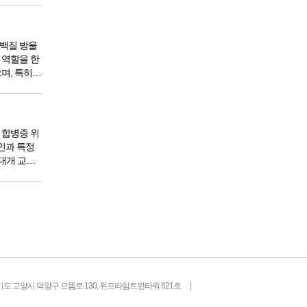
과할 수 있
단백질 방울
 역할을 한
다. USC
 메리글리아
 합병증 위
소인과 특정
대개 교육
에 나타난다.
테 의대 연
기도 고양시 덕양구 으뜸로 130, 위프라임트윈타워 621호