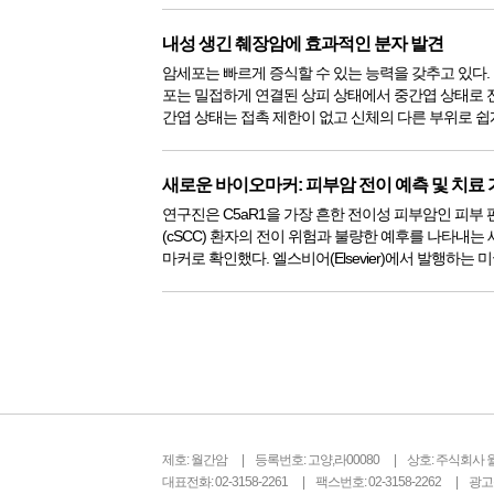
립선암, 췌장암, 폐암에서 역할을 한다는 것을 발견했
마찬가...
내성 생긴 췌장암에 효과적인 분자 발견
암세포는 빠르게 증식할 수 있는 능력을 갖추고 있다.
포는 밀접하게 연결된 상피 상태에서 중간엽 상태로 
간엽 상태는 접촉 제한이 없고 신체의 다른 부위로 쉽
러한 상피-중간엽 가소성으로 인해 암세포는 항암 치
을 갖게 된다. 이러한 치료 내성을 극복하고 '악의적인' 암세포를 파괴
할...
새로운 바이오마커: 피부암 전이 예측 및 치료
연구진은 C5aR1을 가장 흔한 전이성 피부암인 피부
(cSCC) 환자의 전이 위험과 불량한 예후를 나타내는
마커로 확인했다. 엘스비어(Elsevier)에서 발행하는 
(The American Journal of Pathology)에 게재된 이
C5aR1은 cSCC 종양 세포의 침윤...
제호: 월간암
등록번호: 고양,라00080
상호: 주식회사 
대표전화: 02-3158-2261
팩스번호: 02-3158-2262
광고문