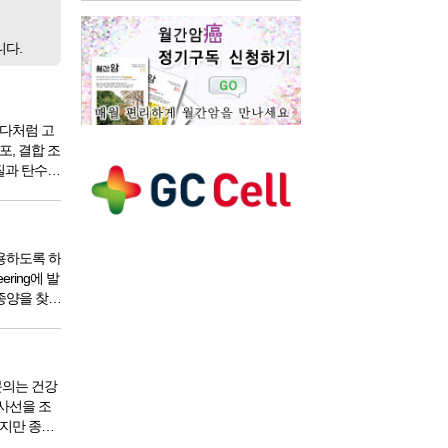
니다.
칸다처럼 고
, 결합 조
질과 탄수화
방식으로 상
용하도록 하
ering에 발
종양을 찾는
 종양 안으
문의는 건강
사선을 조
하지만 종양
지고 시간이