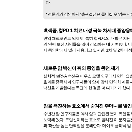
다.
* 전문의와 상의하지 않은 결정은 돌이킬 수 없는 
흑색종, 항PD-1 치료 내성 극복 차세대 종양
면역 체크포인트 억제제, 특히 항PD-1의 개발은 지난
의 연령 보정 사망률을 많이 감소하는 데 기여했다. 
재 종양학에서 널리 사용되고 있지만, 1차 및 2차 내
문제다. 항PD-1 또는, 항PD-1과 다른 체크포인트 
치료하는 진행성 흑색종 환자의 35~50%에서 1차 내성을
새로운 암 백신이 쥐의 종양을 완전 제거
실험적 mRNA 백신은 마우스 모델 연구에서 면역 요
효과를 증폭시켜 연구자들이 암에 맞서 면역 체계를 
백신을 개발한다는 목표에 한 걸음 더 다가가게 했다.
의 연구에 따르면, Nature Biomedical Engineering
에 따르면, 테스트 백신과 면역 체크포인트 억제제라..
암을 촉진하는 효소에서 숨겨진 주머니를 발견
수년간 암 연구자들은 여러 암과 관련된 분자 유형을
노력해 왔다. 트립신이라는 효소로 알려진 이 분자들
과 확산을 돕는 단백질을 분해한다. 메이요 클리닉 암 생물학자 에베
트 라디스키 박사는 이전에 메소트립신이라는 트립신이