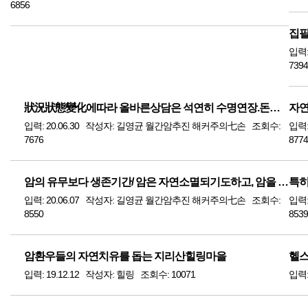
6856
입력
7394
狀況狀態變化에따라 올바른상담은 석연히 수명연장.돈않되어醫術者들이 꺼려
입력: 20.06.30 작성자: 길영균 월간암추진 해커주의七손 조회수:
입력
7676
8774
암의 유무보다 생존기간/ 암은 자연소멸되기도하고, 암을 지닌채
특히
입력: 20.06.07 작성자: 길영균 월간암추진 해커주의七손 조회수:
입력
8550
8539
암환우들의 자연치유를 돕는 지리산힐링마을
헬스
입력: 19.12.12 작성자: 힐링 조회수: 10071
입력: