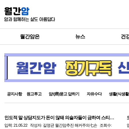
월간암은
뉴스
건
공지사항
원고투고
암!(癌)묻고 답하기
자유수다
생활(식생활
인도적 말 상담지도가 돈이 않돼 의술자들이 금하여 스티브잡스 신성일 죽어
입력: 21.05.22 작성자: 길영균 월간암추진 해커주의七손 조회수:
입