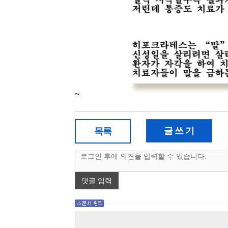
~
글 쓰 기
목록
댓글 입력