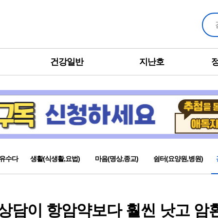
건강일반
지난호
유수다
생활(식생활,요법)
마음(명상,종교)
쉼터(요양원,병원)
상담이 항암약보다 훨씬 낫고 암