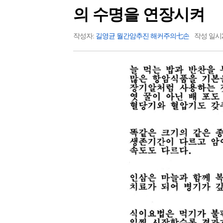
의 수명을 연장시켜
작성자:
길영균 월간암추진 해커주의七손
작성 일시20