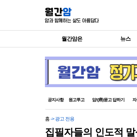
월간암은
뉴스
공지사항
원고투고
암!(癌)묻고 답하기
자
홈
-> 광고 전용
집필자들의 인도적 말