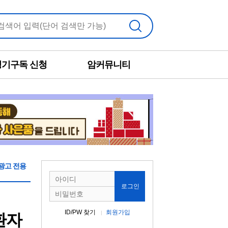
검색
정기구독 신청
암커뮤니티
광고 전용
로그인
ID/PW 찾기
회원가입
환자