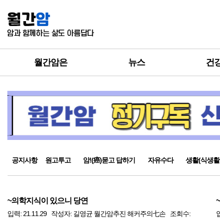
월간암은
뉴스
건
공지사항
원고투고
암!(癌)묻고 답하기
자유수다
생활(식생활
~의학지식이 있으니 당연
입력: 21.11.29 작성자: 길영균 월간암추진 해커주의七손 조회수: