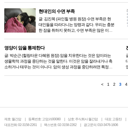
경우입니다. 재발률이 20~30% 정도인 분들로
재발률을 낮추기 위한 항암입니다. 두 번째는
로
현대인의 수면 부족
재발 확률이 50% 이상일 것으로 예상되는 환자
글: 김진목 (파인힐 병원 원장) 수면 부족은 현
들로 수...
대인들을 따라다니는 망령과 같다. 우리는 충분
한 잠을 취하지 못하고, 수면 부족은 많은 이들
이 자각하고 있는 것보다 훨씬 더 위험하고, 훨
씬 더 심각한 문제이다. 우리는 낮뿐 아니라 밤
에도 전례 없는 혹사를 당하고 있다. 날마다 처
영양이 암을 통제한다
리해야 할 일들이 쌓여감에 따라 깨어 있는 시
글: 박순근 (힐링타운 다혜원 원장) 암을 치유한다는 것은 암이라는
간의 가치가 치...
생물학적 과정을 중단하는 것을 말한다. 이것은 암을 잘라내거나 축
소하거나 태우는 것이 아니다. 암의 생성 과정을 중단하려면 특정한
생화학적인 과정이 뒷받침되어야 하고, 어떤 것들은 억제되어야 한
다. 암을 켜고 끄는 것이 관련한 세 가지 핵심 과정이 바로 염증, 세포
...
<
1
2
3
4
제호: 월간암
등록번호: 고양,라00080
상호: 주식회사 월간암
대표: 고동탄
대표전화: 02-3158-2261
팩스번호: 02-3158-2262
광고문의: 010-3476-1606