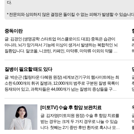
다.
* 전문의와 상의하지 않은 결정은 돌이킬 수 없는 피해가 발생할 수 있습니
중독이란
글: 김경인 (생명공학 스타트업 머스큘로이드 대표) 중독은 습관이
아니라, 뇌가 망가져서 기능에 이상이 생겨서 발생하는 복합적인 뇌
질환입니다. 알코올, 니코틴, 카페인, 마약류, 마약류 이외의 약물 등
어떤 물질이나 도박, 게임, 쇼핑, 정보, 음악 등 어떤 행위나 자극에 대
한 조절 능력을 상실하고, 그러한 물질, 행위, 자극이 해로운 ...
을
질병이 필요할 때도 있다
글: 박순근 (힐링타운 다혜원 원장) 세계보건기구의 웹사이트에는 최
글:
소한 6,000개의 휘귀 질병과, 12,000개의 범주로 구분된 질병 목록이
등재되어 있고, 과학자들은 44,000개가 넘는 질병의 증상들을 구분
한다고 한다. 그러나 실제로는 아주 적은 수의 질병만이 있을 뿐이며,
질병은 주로 `독소`와 `영양소의 결핍`이 원인이 되어 발...
[미토TV] 수술 후 항암 보완치료
글: 김자영(미토의원 원장) 수술 후 항암 치료를
받는 경우는 크게 두 가지 경우로 나눌 수 있습
니다. 첫째는 2기 중반 후반 환자로 혹시나 모를
재발 방지를 위해 예방 차원으로 항암을 하는