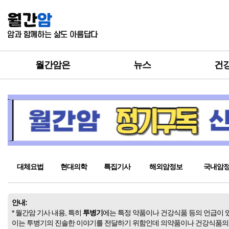
월간암은
뉴스
건
대체요법
현대의학
특집기사
해외암정보
국내암
안내:
* 월간암 기사 내용, 특히
투병기
에는 특정 약품이나 건강식품 등의 언급이 
이는 투병기의 진솔한 이야기를 전달하기 위함인데 의약품이나 건강식품의