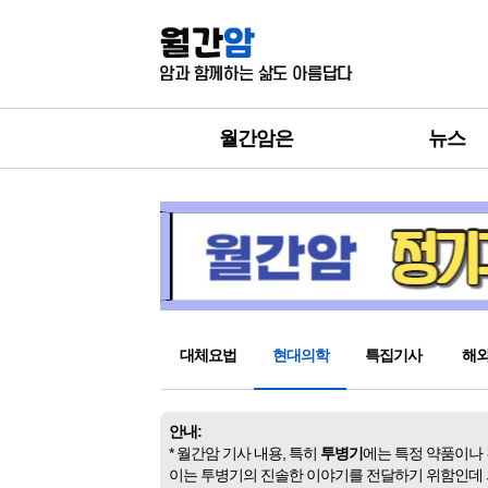
월간암은
뉴스
대체요법
현대의학
특집기사
해
안내:
* 월간암 기사 내용, 특히
투병기
에는 특정 약품이나
이는 투병기의 진솔한 이야기를 전달하기 위함인데