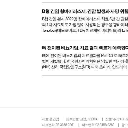
환자는 이식 후 암 발생을 걱정하게
B형 간염 항바이러스제, 간암 발생과 사망 위험
B형 간염 환자 3022명 항바이러스제 치료 5년 간 관찰
의 1차 치료제로 가장 많이 사용되는 경구용 항바이
Tenofovir(테노포비르, TDF, 치료제명 비리어드)와 Ent
비르, ETV, 치료제명 바라쿠르드) 간의 간세포암 발생,
률을 대규모로 비교 분석한 결과, 두 약제 간의 차...
뼈 전이된 비뇨기암, 치료 결과 빠르게 예측한
뼈에 전이된 비뇨기암의 치료결과를 PET-CT로 빠르
법이 개발됐다. 한국원자력의학원은 임일한 박사와 美국립보건원
(NIH) 산하 국립암연구소(NCI) 피터 초이키, 안드레
구팀이 뼈 전이가 있는 비뇨기암 환자의 표적항암제
치료 결과를 뼈 양전자단층촬영(F-18 NaF PET/CT) 검
제호: 월간암
등록번호: 고양,라00080
상호: 주식회사 
대표전화: 02-3158-2261
팩스번호: 02-3158-2262
광고문