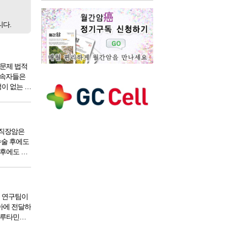
니다.
 문제 법적
단속자들은
이 없는 것
 도움을 받
다면 수술이
봇을 만든
해 옆에서
 직장암은
수술 후에도
 후에도 암
많다. 이
어들었는지
) 연구팀이
아에 전달하
에너지 공장