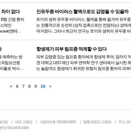
 된다. 서울성모병원 장기이...
으로 잘 알려진 미토콘드리아에서 작용한다. 그러나 글루
떻게 암세포의...
 차이 없다
인유두종 바이러스 혈액으로도 감염될 수 있을까
 B형 간염 환자
토끼와 생쥐 유두종 바이러스, 혈액을 통해 옮겨져 유두
러스제인
는 전통적으로 순전히 (성적 접촉으로만 전염되는) 성매
ecavir(엔테카
여겨졌다. 그러나 최근의 연구는 토끼와 생쥐의 유두종 
 간이식, 사망
혈액을 통해 각각의 숙주들에게 옮겨질 수 있는 것을 발견
인유두종 바이러스(HPV)도 혈액을 통해 사람들에게 옮겨
가능성을...
다
항생제가 피부 림프종 억제할 수 있다
게 예측하는 방
피부 감염증 있는 림프종 환자에게 항생제 투여, 암까지 
겐 대학교 LEO 재단 피부 면역학 연구 센터에서 실시한 
아 아폴로 박사 연
는 놀랍게도 항생제가 희귀한 유형의 림프종 환자의 피부
와 면역항암제
을 억제하는 것을 증명했다. 희귀한 림프종인 피부 T세포 림프종
사로 예측...
(CTCL)에 걸린 많은 환자는 피부가 포도상구균에 감염된다. 
<
6
7
8
9
10
>
월간암
대표: 고동탄
사업자번호: 583-88-01841
발행·편집인: 고동탄
주소: 경
의: 010-3476-1606