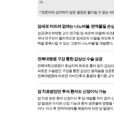
다.
* 전문의와 상의하지 않은 결정은 돌이킬 수 없는 
암세포 터뜨려 없애는 나노버블, 면역물질 손상
성균관대 박재형 교수 연구팀 암 세포박 파열해 네크
국내 연구진이 물리적으로 암세포의 사멸을 유도해 우
력을 증폭시킬 수 있는 ‘고분자 나노버블’을 개발했다. 한국연구재단
은 성균관대학교 박재형 교수 연구팀이 초음파를 쬐면
는 나노버블로 암 세포막 파열을 유발해 네크롭토시스
멸을 유도했다...
전북대병원 구강 통한 갑상선 수술 성공
전북대학교병원이 호남지역 최초로 흉터 없이 갑상
새로운 수술법인 구강을 통한 갑상선 절제술을 성공했다. 1월 
전북대병원에 따르면 이비인후과 홍용태·홍기환 교
을 앓고 있는 40대 여성에게 피부절개 없이 ‘구강경유
갑상선암 치료에 성공하는 등 호남 최초로 갑상선 구
을 도입해 ...
암 치료받았던 투석 환자도 신장이식 가능
암 치료 받은 환자 신장이식 후 암 재발률 차이 없어
암 발생은 이식된 신장 기능과 환자 생존율에 영향을 
이다. 이식 후 면역억제제를 복용하게 되면 암 발생이
로 알려져 있다. 특히 신장이식 전 암 치료를 받은 과