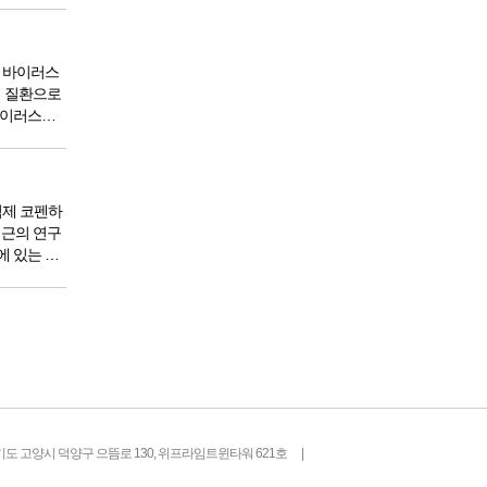
타민이 어
종 바이러스
개 질환으로
바이러스가
했다. 이는
질 수 있는
억제 코펜하
최근의 연구
에 있는 암
피부 T...
기도 고양시 덕양구 으뜸로 130, 위프라임트윈타워 621호