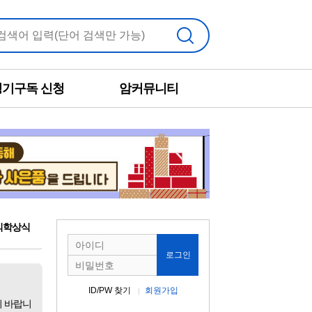
검색
정기구독 신청
암커뮤니티
의학상식
로그인
ID/PW 찾기
회원가입
기 바랍니