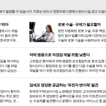
피해가 발생할 수 있습니다. 치료는 반드시 전문의료기관에서 받으시길 권고 드립
 막아
로봇 수술 - 규제가 필요할까
롭토시스 유발
완전 자동화된 로봇 수술, 의료 책임
리 몸의 면역
장치 없어 법률가와 (감독기관의) 
수술에 로봇 기술을 사용하는데 규정
 기포가 나오
에 대해 우려하고 있다. 만약 사람의
 유사 세포사
지 않고 수술이 로봇에 의해 실시된
잘못되면 누구의 책임이 되는가? 로
약제 병용으로 직장암 재발 위험 낮춘다
제조업체의 잘못인가? 도와주기 위
선암을 제거하는
고위험군 환자에게 약제 병용한 보조항암치료 효과 입증
대기하던 외과 의사의...
16일
방사선이나 항암제로 암 크기를 줄인 다음 수술을 하며, 
수팀이 갑상선암
재발을 막기 위한 보조항암치료가 진행된다. 하지만 치료
내시경’ 수술로
이 국소적으로 재발하는 경우가 잦아 불안해하는 환자들이 
강내시경 수술
에 국내 연구진이 방사선치료와 수술 후 암이 얼마나 줄
에 따라 보...
암세포 영양분 공급하는 ‘유전자 변이체’ 발견
 신장이식 환자의
한국연구재단(이사장 노정혜)은 한정민 교수(연세대학교
주는 주요 원인
암세포의 주 영양분인 글루타민을 세포 안의 미토콘드리
 증가하는 것으
는 수송체를 발견했다고 밝혔다. 암세포는 아미노산 중 글루타민을
거력이 있으면
주요 에너지원으로 사용한다. 또한, 글루타민은 세포 내 