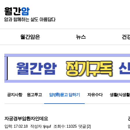
월간암은
뉴스
건
공지사항
원고투고
암!(癌)묻고 답하기
자유수다
생활(식생활
자궁경부암환자인데요
입력: 17.02.18 작성자: tjrquf 조회수: 11025 댓글 [2]
입