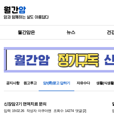
월간암은
뉴스
건
공지사항
원고투고
암!(癌)묻고 답하기
자유수다
생활(식생활
신장암 2기 면역치료 문의
입력: 19.02.26 작성자: 아쿠아맨 조회수: 14274 댓글 [2]
입