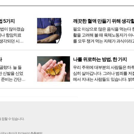
법 5가지
방법이 많아졌습
필요 이상으로 많은 음식을 먹는다 
이나 항암치료
활을 고려해 볼 때 육체노동자가 아
생각되던 시절
를 모두 챙겨 먹는 자체가 과식이라고
 치료 방법 또
다. 인류가 살아온 300만 년 중 299만
라도 중입자 치
공복과 기아의 역사였는데 현대 들어
는 방법이 하나
점심, 저녁을 습관적으로 음식을 섭취
다
나를 위로하는 방법, 한 가지
다...
골랐다. 늘 들
우리 주위에 대부분의 사람들은 하
한 신발을 신었
심히 살아갑니다. 그러나 범죄를 저
 준비는 간단했
에서 지내는 사람들도 있습니다. 밝
벼운 긴장감이
을 뿐 죄를 저지른 채 살아가는 사람
전시였던가. 연
입니다. 우리나라 통계청 자료에서는
특유의 무대 ...
의 3% 정도가 범죄를 저지르며 교
고 합니다. 즉 1...
 접할 수 있습니다.
인삼공사 최상급 차가버섯 추출분말