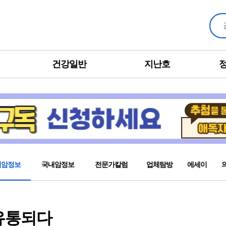
건강일반
지난호
외암정보
국내암정보
전문가칼럼
업체탐방
에세이
 유통되다