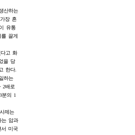
 생산하는
 가장 흔
이 유통
기를 끌게
있다고 화
었을 당
고 한다.
 일하는
 2배로
3분의 1
주사제는
다는 암과
면서 미국