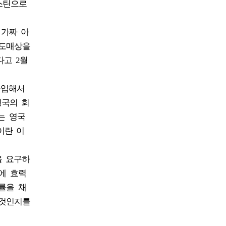
스틴으로
 가짜 아
 도매상을
다고 2월
구입해서
영국의 회
는 영국
ns이란 이
을 요구하
에 효력
률을 채
 것인지를