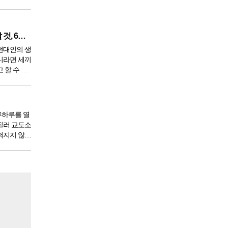
깨끗한 혈액 만들기 위해 생각할 것, 6가지
현대인의 생
니라면 세끼
 할 수 있
 9950년이
서 아침,
한다. 게
루하루를 열
질러 교도소
혀지지 않았
도 있을 것
 전체 인구
도소를 간다