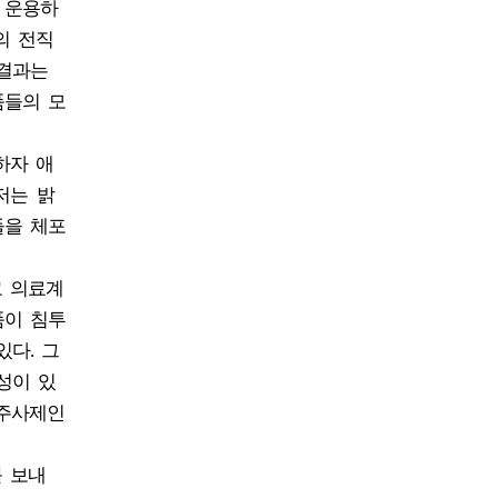
 운용하
의 전직
 결과는
품들의 모
하자 애
저는 밝
들을 체포
고 의료계
품이 침투
다. 그
성이 있
 주사제인
 보내