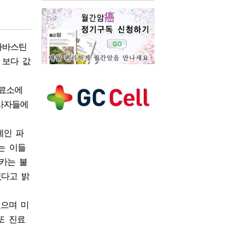
아바스틴
 보다 값
진료소에
사자들에
제인 파
는 이들
카는 불
없다고 밝
있으며 미
또 진료