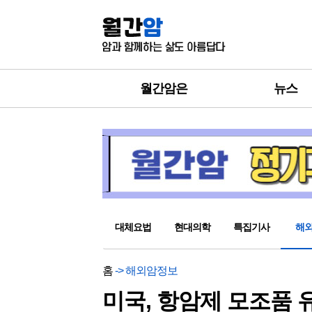
월간암은
뉴스
대체요법
현대의학
특집기사
해
홈
-> 해외암정보
미국, 항암제 모조품