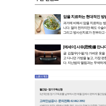
암을 치료하는 현대적인 방
과거에 비해서 암을 치료하는 
니다. 얼마 전까지만 해도 수술
그리고 방사선치료가 전부라고 
이 있었지만, 의학이 발전하면서
한 다양해졌습니다. 최근 우리나
료기가 들어오면서 암을 치료하
[에세이] 사유(思惟)를 만나
더 추가되었습니다. 중입...
글: 김철우(수필가) 가벼운 옷을 
고 다니던 가방을 놓고, 가장 편
다. 지난밤의 떨림과는 무색하게
다. 현관문을 나서려니 다시 가
몰려왔다. 얼마나 보고 싶었던 
극 무대의 첫 막이 열리기 전. 그 
월간암 - 정기구독신청
1년 5만원 정기구독료를 납부하시면 매월 집에서 편하게 월간암을
고려인삼공사 - 문의전화: 02-862-3992
시베리아 자작나무에서 채취 관리, 러시아 정부가 인증한 고려