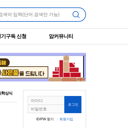
검색
정기구독 신청
암커뮤니티
의학상식
로그인
ID/PW 찾기
회원가입