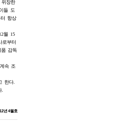
 위장한
이들 도
부터 항상
월 15
회사로부터
제품 감독
계속 조
 한다.
.
12년 4월호