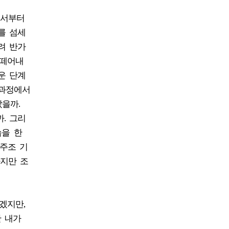
에서부터
를 섬세
려 반가
 떼어내
운 단계
 과정에서
을까.
. 그리
습을 한
주조 기
하지만 조
겠지만,
안 내가