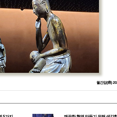
월간암(癌) 20
법 5가지