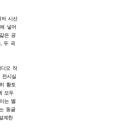
먼저 시선
관에 넣어
 같은 공
 두 국
비디오 작
. 전시실
히 황토
객 모두
이는 별
는 동굴
 설계한