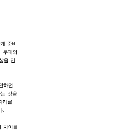
하게 준비
극 무대의
상을 만
고민하던
다는 것을
 다리를
.
의 차이를