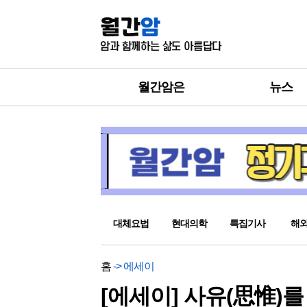
월간암은
뉴스
대체요법
현대의학
특집기사
해
홈
-> 에세이
[에세이] 사유(思惟)