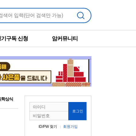
검색
정기구독 신청
암커뮤니티
의학상식
로그인
ID/PW 찾기
회원가입