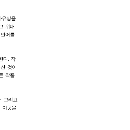
사유상을
그 위대
 언어를
다. 작
 산 것이
른 작품
. 그리고
며 이곳을