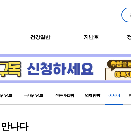
건강일반
지난호
외암정보
국내암정보
전문가칼럼
업체탐방
에세이
를 만나다