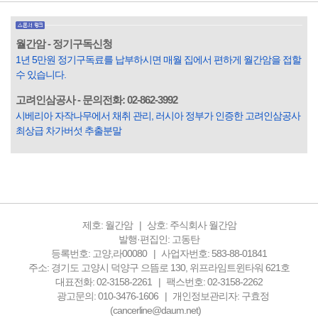
도가 범죄를 저지르며 교도소를 간다고 합니다. 즉 100명 중에
3명 정도가 나쁜 짓을 계속하면서 97명에게 크게 작게 피해를
입힌다는 것입니다. 미꾸라지 한 마리가 시냇물을 흐린다는
월간암 - 정기구독신청
옛말이 그저 허투루 생기지는 않은 듯합니다. 대부분의 사람
1년 5만원 정기구독료를 납부하시면 매월 집에서 편하게 월간암을 접할
들은 열심히 살아갑니다. 그렇다고 97%의 사람들이 모두 착
수 있습니다.
한...
고려인삼공사 - 문의전화: 02-862-3992
시베리아 자작나무에서 채취 관리, 러시아 정부가 인증한 고려인삼공사
최상급 차가버섯 추출분말
제호: 월간암
상호: 주식회사 월간암
발행·편집인: 고동탄
등록번호: 고양,라00080
사업자번호: 583-88-01841
주소: 경기도 고양시 덕양구 으뜸로 130, 위프라임트윈타워 621호
대표전화: 02-3158-2261
팩스번호: 02-3158-2262
광고문의: 010-3476-1606
개인정보관리자: 구효정
(cancerline@daum.net)