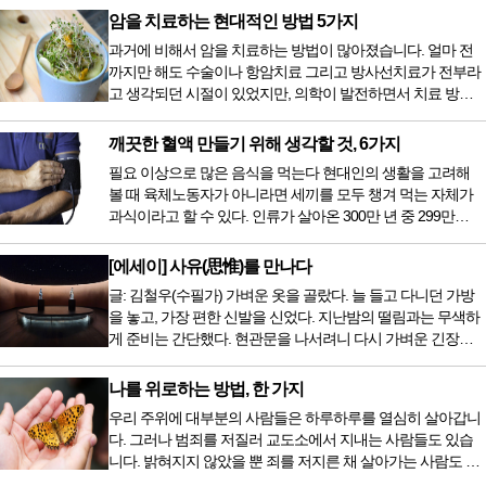
암을 치료하는 현대적인 방법 5가지
과거에 비해서 암을 치료하는 방법이 많아졌습니다. 얼마 전
까지만 해도 수술이나 항암치료 그리고 방사선치료가 전부라
고 생각되던 시절이 있었지만, 의학이 발전하면서 치료 방법
또한 다양해졌습니다. 최근 우리나라도 중입자 치료기가 들어
오면서 암을 치료하는 방법이 하나 더 추가되었습니다. 중입
깨끗한 혈액 만들기 위해 생각할 것, 6가지
자 치료를 받기 위해서는 일본이나 독일 등 중입자 치료기가
필요 이상으로 많은 음식을 먹는다 현대인의 생활을 고려해
있는 나라에 가서 힘들게 치료받았지만 얼마 전 국내 도입 후
볼 때 육체노동자가 아니라면 세끼를 모두 챙겨 먹는 자체가
전립선암 환자를 시작으로 중입자 치료기가 가동되었습니다.
과식이라고 할 수 있다. 인류가 살아온 300만 년 중 299만
치료 범위가 한정되어 모든 암 환자가 중입자 치료를 받을 수
9950년이 공복과 기아의 역사였는데 현대 들어서 아침, 점심,
는 없지만 치료...
저녁을 습관적으로 음식을 섭취한다. 게다가 밤늦은 시간까지
[에세이] 사유(思惟)를 만나다
음식을 먹거나, 아침에 식욕이 없는데도 ‘아침을 먹어야 하루
글: 김철우(수필가) 가벼운 옷을 골랐다. 늘 들고 다니던 가방
가 활기차다’라는 이야기에 사로잡혀 억지로 먹는 경우가 많
을 놓고, 가장 편한 신발을 신었다. 지난밤의 떨림과는 무색하
다. 식욕이 없다는 느낌은 본능이 보내는 신호다. 즉 먹어도 소
게 준비는 간단했다. 현관문을 나서려니 다시 가벼운 긴장감
화할 힘이 없다거나 더 이상 먹으면 혈액 안에 잉여물...
이 몰려왔다. 얼마나 보고 싶었던 전시였던가. 연극 무대의 첫
막이 열리기 전. 그 특유의 무대 냄새를 맡았을 때의 긴장감 같
나를 위로하는 방법, 한 가지
은 것이었다. 두 금동 미륵 반가사유상을 만나러 가는 길은 그
우리 주위에 대부분의 사람들은 하루하루를 열심히 살아갑니
렇게 시작됐다. 두 반가사유상을 알게 된 것은 몇 해 전이었다.
다. 그러나 범죄를 저질러 교도소에서 지내는 사람들도 있습
잡지의 발행인으로 독자에게 선보일 좋은 콘텐츠를 고민하던
니다. 밝혀지지 않았을 뿐 죄를 저지른 채 살아가는 사람도 있
중 우리 문화재를 하나씩 소개하고자...
을 것입니다. 우리나라 통계청 자료에서는 전체 인구의 3% 정