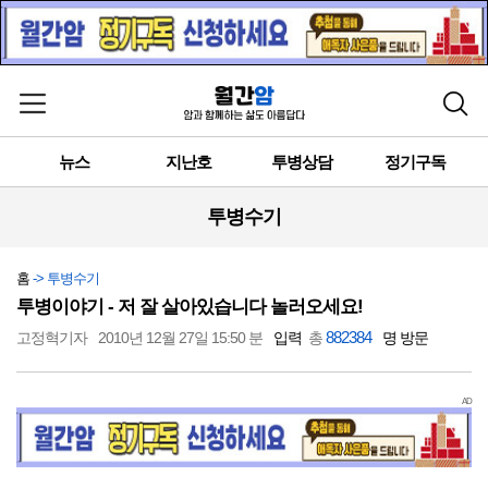
메뉴 열기
검색
뉴스
지난호
투병상담
정기구독
투병수기
홈
-> 투병수기
투병이야기 - 저 잘 살아있습니다 놀러오세요!
882384
고정혁기자
2010년 12월 27일 15:50 분
입력
총
명 방문
AD