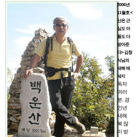
2006년
11월호 <
산은 근
심도 아
픔도 다
받아준
다> 김창
식님의
새해 메
세지
독자
여러
분. 경
인년
새해
복 많
이 받