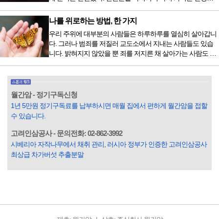
화할 힘이 없다거나 더 이상 먹으면 혈액 안에 잉여물...
이 몰려왔다. 얼마나 보고 싶었던 전시였던가. 연극 무대의 첫
막이 열리기 전. 그 특유의 무대 냄새를 맡았을 때의 긴장감 같
나를 위로하는 방법, 한 가지
은 것이었다. 두 금동 미륵 반가사유상을 만나러 가는 길은 그
우리 주위에 대부분의 사람들은 하루하루를 열심히 살아갑니
렇게 시작됐다. 두 반가사유상을 알게 된 것은 몇 해 전이었다.
다. 그러나 범죄를 저질러 교도소에서 지내는 사람들도 있습
잡지의 발행인으로 독자에게 선보일 좋은 콘텐츠를 고민하던
니다. 밝혀지지 않았을 뿐 죄를 저지른 채 살아가는 사람도 있
중 우리 문화재를 하나씩 소개하고자...
을 것입니다. 우리나라 통계청 자료에서는 전체 인구의 3% 정
도가 범죄를 저지르며 교도소를 간다고 합니다. 즉 100명 중에
3명 정도가 나쁜 짓을 계속하면서 97명에게 크게 작게 피해를
입힌다는 것입니다. 미꾸라지 한 마리가 시냇물을 흐린다는
월간암 - 정기구독신청
옛말이 그저 허투루 생기지는 않은 듯합니다. 대부분의 사람
1년 5만원 정기구독료를 납부하시면 매월 집에서 편하게 월간암을 접할
들은 열심히 살아갑니다. 그렇다고 97%의 사람들이 모두 착
수 있습니다.
한...
고려인삼공사 - 문의전화: 02-862-3992
시베리아 자작나무에서 채취 관리, 러시아 정부가 인증한 고려인삼공사
최상급 차가버섯 추출분말