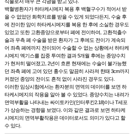
식물로서 매우 큰 각광을 받고 있다.
백혈병환자가 하타케시메지 복용 후 백혈구수가 적어서 받
을 수 없었던 화학치료를 받을 수 있게 되었다든지, 수술 후
에 전이한 암이 하타케시메지를 복용 한 후에 소실한 경우도
있었고 또한 고환종양으로부터 폐에 전이하여, 고환적출수
술과 우측 폐 수술을 받은 환자가 그 후에도 전이가 계속되
어 좌측 폐에까지 전이되어 수술할 수 없는 상황에서 하타케
시메지 엑기스를 집중 투여한 결과 5개월 후에는 종양수치
가 현저히 떨어졌고, 2년이 흐른 현재에는 수술이 불가능했
던 좌측 폐에 고여 있던 흉수도 말끔히 사라져 한때 3cm까지
커졌던 종양의 전이도 흔적 없이 사라진 경우도 있다.
이러한 임상시험에서는 환자분의 면역의 데이터를 보면 하
타케시메지의 작용을 알아 볼 수 있었다. 종양수치는 내려가
면역부활을 나타내는 싸이토카인(인터루킨2.18)이나 T세포
가 상승하는 경향을 보였다. 이와 같은 결과로 보면 하타케
시메지의 면역부활작용은 데이터로서도 의미가 있다고 할
수 있다.