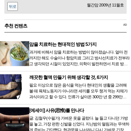
월간암 2009년 11월호
뒤로
AD
추천 컨텐츠
암을 치료하는 현대적인 방법 5가지
과거에 비해서 암을 치료하는 방법이 많아졌습니다. 얼마 전
까지만 해도 수술이나 항암치료 그리고 방사선치료가 전부라
고 생각되던 시절이 있었지만, 의학이 발전하면서 치료 방법
또한 다양해졌습니다. 최근 우리나라도 중입자 치료기가 들어
오면서 암을 치료하는 방법이 하나 더 추가되었습니다. 중입
깨끗한 혈액 만들기 위해 생각할 것, 6가지
자 치료를 받기 위해서는 일본이나 독일 등 중입자 치료기가
필요 이상으로 많은 음식을 먹는다 현대인의 생활을 고려해
있는 나라에 가서 힘들게 치료받았지만 얼마 전 국내 도입 후
볼 때 육체노동자가 아니라면 세끼를 모두 챙겨 먹는 자체가
전립선암 환자를 시작으로 중입자 치료기가 가동되었습니다.
과식이라고 할 수 있다. 인류가 살아온 300만 년 중 299만
치료 범위가 한정되어 모든 암 환자가 중입자 치료를 받을 수
9950년이 공복과 기아의 역사였는데 현대 들어서 아침, 점심,
는 없지만 치료...
저녁을 습관적으로 음식을 섭취한다. 게다가 밤늦은 시간까지
[에세이] 사유(思惟)를 만나다
음식을 먹거나, 아침에 식욕이 없는데도 ‘아침을 먹어야 하루
글: 김철우(수필가) 가벼운 옷을 골랐다. 늘 들고 다니던 가방
가 활기차다’라는 이야기에 사로잡혀 억지로 먹는 경우가 많
을 놓고, 가장 편한 신발을 신었다. 지난밤의 떨림과는 무색하
다. 식욕이 없다는 느낌은 본능이 보내는 신호다. 즉 먹어도 소
게 준비는 간단했다. 현관문을 나서려니 다시 가벼운 긴장감