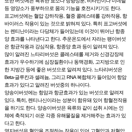
또한 버섯에는 특유한 효소나 방향성분, 비타민이나 미네랄
등 영양소가 풍부하므로 몸의 기능을 호전시키기도 한다.
표고버섯에는 혈압 강하작용, 혈중 콜레스테롤 강하작용, 항
바이러스 작용이 있는 것으로 밝혀져 있다. 특히 표고버섯에
는 렌티난이라는 다당체가 들어있는데 이것이 뛰어난 항종
양 효과를 나타낸다고 한다. 추운온도에서 자라는 팽이버섯
은 항균작용과 강심작용, 항종양 효과 등이 알려져 있다.
많이 알려진 느타리버섯은 콜레스테롤 제거와 신경강장제
효과가 우수하기에 심장질환이나 동맥경화, 고지방으로 인
한 지방간 등에 좋은 버섯으로 알려져 있다. 느타리버섯은
Beta-글루칸과 셀레늄, 그리고 RNA 복합체가 들어있어 항암
효과가 있다고 알려진 버섯중의 하나이다.
양송이버섯에는 항암과 항균효과가 있는 버섯으로 알려져
있다. 특히, 렌티나신이라는 성분이 함유돼 있어 항혈전작용
을 하기도 한다. 양송이버섯은 육류와 같이 섭취 시에는 인
체에 축적되기 쉬운 각종 유해물질을 제거해주는 효과가 있
다고 한다.
영지버섯은 혈압을 조절하는 작용이 있어 고혈압과 저혈압