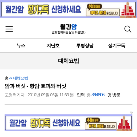
메뉴 열기
검색
뉴스
지난호
투병상담
정기구독
대체요법
홈
-> 대체요법
암과 버섯 - 항암 효과와 버섯
894806
고정혁기자
2010년 09월 06일 11:33 분
입력
총
명 방문
AD