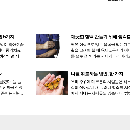
법 5가지
방법이 많아졌습
필요 이상으로 많은 음식을 먹는다 
이나 항암치료
활을 고려해 볼 때 육체노동자가 아
생각되던 시절
를 모두 챙겨 먹는 자체가 과식이라고
 치료 방법 또
다. 인류가 살아온 300만 년 중 299만
라도 중입자 치
공복과 기아의 역사였는데 현대 들어
는 방법이 하나
점심, 저녁을 습관적으로 음식을 섭취
다
나를 위로하는 방법, 한 가지
다...
골랐다. 늘 들
우리 주위에 대부분의 사람들은 하
한 신발을 신었
심히 살아갑니다. 그러나 범죄를 저
 준비는 간단했
에서 지내는 사람들도 있습니다. 밝
벼운 긴장감이
을 뿐 죄를 저지른 채 살아가는 사람
전시였던가. 연
입니다. 우리나라 통계청 자료에서는
특유의 무대 ...
의 3% 정도가 범죄를 저지르며 교
고 합니다. 즉 1...