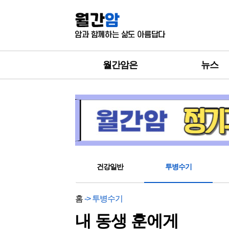
월간암은
뉴스
건강일반
투병수기
홈
-> 투병수기
내 동생 훈에게