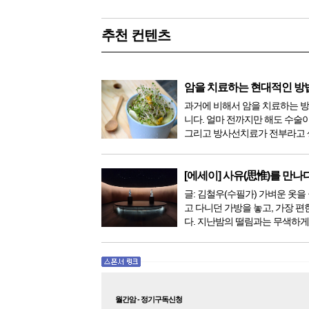
추천 컨텐츠
암을 치료하는 현대적인 방
과거에 비해서 암을 치료하는 
니다. 얼마 전까지만 해도 수술
그리고 방사선치료가 전부라고 
이 있었지만, 의학이 발전하면서
한 다양해졌습니다. 최근 우리나
료기가 들어오면서 암을 치료하
[에세이] 사유(思惟)를 만나
더 추가되었습니다. 중입...
글: 김철우(수필가) 가벼운 옷을 
고 다니던 가방을 놓고, 가장 편
다. 지난밤의 떨림과는 무색하게
다. 현관문을 나서려니 다시 가
몰려왔다. 얼마나 보고 싶었던 
극 무대의 첫 막이 열리기 전. 그 
월간암 - 정기구독신청