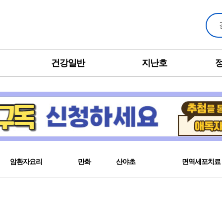
건강일반
지난호
암환자요리
만화
산야초
면역세포치료