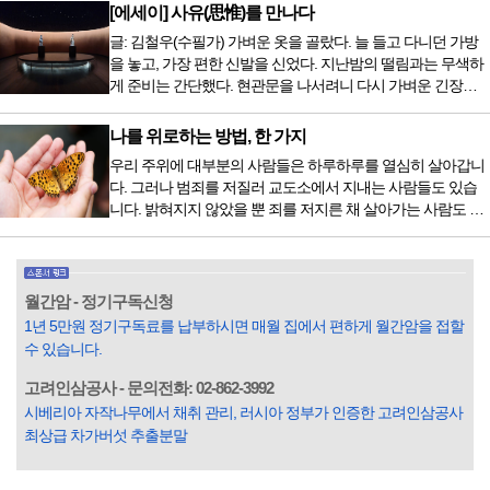
저녁을 습관적으로 음식을 섭취한다. 게다가 밤늦은 시간까지
[에세이] 사유(思惟)를 만나다
음식을 먹거나, 아침에 식욕이 없는데도 ‘아침을 먹어야 하루
글: 김철우(수필가) 가벼운 옷을 골랐다. 늘 들고 다니던 가방
가 활기차다’라는 이야기에 사로잡혀 억지로 먹는 경우가 많
을 놓고, 가장 편한 신발을 신었다. 지난밤의 떨림과는 무색하
다. 식욕이 없다는 느낌은 본능이 보내는 신호다. 즉 먹어도 소
게 준비는 간단했다. 현관문을 나서려니 다시 가벼운 긴장감
화할 힘이 없다거나 더 이상 먹으면 혈액 안에 잉여물...
이 몰려왔다. 얼마나 보고 싶었던 전시였던가. 연극 무대의 첫
막이 열리기 전. 그 특유의 무대 냄새를 맡았을 때의 긴장감 같
나를 위로하는 방법, 한 가지
은 것이었다. 두 금동 미륵 반가사유상을 만나러 가는 길은 그
우리 주위에 대부분의 사람들은 하루하루를 열심히 살아갑니
렇게 시작됐다. 두 반가사유상을 알게 된 것은 몇 해 전이었다.
다. 그러나 범죄를 저질러 교도소에서 지내는 사람들도 있습
잡지의 발행인으로 독자에게 선보일 좋은 콘텐츠를 고민하던
니다. 밝혀지지 않았을 뿐 죄를 저지른 채 살아가는 사람도 있
중 우리 문화재를 하나씩 소개하고자...
을 것입니다. 우리나라 통계청 자료에서는 전체 인구의 3% 정
도가 범죄를 저지르며 교도소를 간다고 합니다. 즉 100명 중에
3명 정도가 나쁜 짓을 계속하면서 97명에게 크게 작게 피해를
입힌다는 것입니다. 미꾸라지 한 마리가 시냇물을 흐린다는
월간암 - 정기구독신청
옛말이 그저 허투루 생기지는 않은 듯합니다. 대부분의 사람
1년 5만원 정기구독료를 납부하시면 매월 집에서 편하게 월간암을 접할
들은 열심히 살아갑니다. 그렇다고 97%의 사람들이 모두 착
수 있습니다.
한...
고려인삼공사 - 문의전화: 02-862-3992
시베리아 자작나무에서 채취 관리, 러시아 정부가 인증한 고려인삼공사
최상급 차가버섯 추출분말