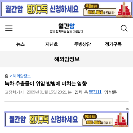
메뉴 열기
검색
뉴스
지난호
투병상담
정기구독
해외암정보
홈
-> 해외암정보
녹차 추출물이 위암 발병에 미치는 영향
883111
고정혁기자
2009년 01월 15일 20:21 분
입력
총
명 방문
AD