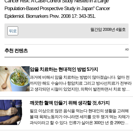
Cancer Risk: A Case-Control Study Nested in a Large
Population-Based Prospective Study in Japan" Cancer
Epidemiol. Biomarkers Prev. 2008 17: 343-351.
월간암 2008년 4월호
뒤로
AD
추천 컨텐츠
암을 치료하는 현대적인 방법 5가지
과거에 비해서 암을 치료하는 방법이 많아졌습니다. 얼마 전
까지만 해도 수술이나 항암치료 그리고 방사선치료가 전부라
고 생각되던 시절이 있었지만, 의학이 발전하면서 치료 방법
또한 다양해졌습니다. 최근 우리나라도 중입자 치료기가 들어
오면서 암을 치료하는 방법이 하나 더 추가되었습니다. 중입
깨끗한 혈액 만들기 위해 생각할 것, 6가지
자 치료를 받기 위해서는 일본이나 독일 등 중입자 치료기가
필요 이상으로 많은 음식을 먹는다 현대인의 생활을 고려해
있는 나라에 가서 힘들게 치료받았지만 얼마 전 국내 도입 후
볼 때 육체노동자가 아니라면 세끼를 모두 챙겨 먹는 자체가
전립선암 환자를 시작으로 중입자 치료기가 가동되었습니다.
과식이라고 할 수 있다. 인류가 살아온 300만 년 중 299만
치료 범위가 한정되어 모든 암 환자가 중입자 치료를 받을 수
9950년이 공복과 기아의 역사였는데 현대 들어서 아침, 점심,
는 없지만 치료...