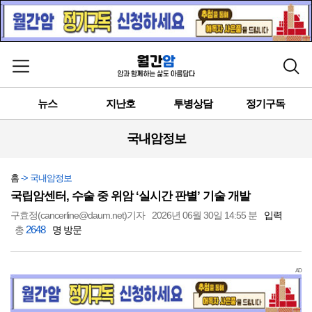
메뉴 열기
검색
뉴스
지난호
투병상담
정기구독
국내암정보
홈
-> 국내암정보
국립암센터, 수술 중 위암 ‘실시간 판별’ 기술 개발
구효정(cancerline@daum.net)기자
2026년 06월 30일 14:55 분
입력
2648
총
명 방문
AD