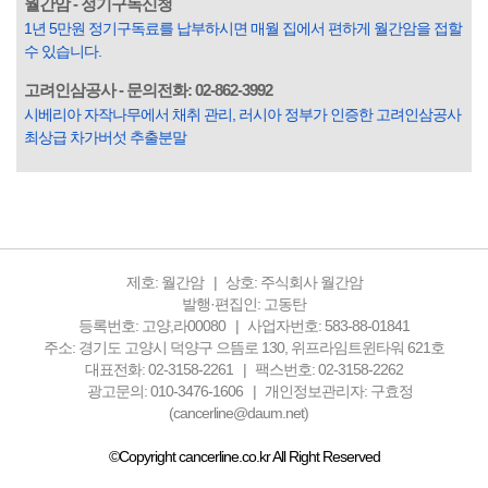
월간암 - 정기구독신청
옛말이 그저 허투루 생기지는 않은 듯합니다. 대부분의 사람
1년 5만원 정기구독료를 납부하시면 매월 집에서 편하게 월간암을 접할
들은 열심히 살아갑니다. 그렇다고 97%의 사람들이 모두 착
수 있습니다.
한...
고려인삼공사 - 문의전화: 02-862-3992
시베리아 자작나무에서 채취 관리, 러시아 정부가 인증한 고려인삼공사
최상급 차가버섯 추출분말
제호: 월간암
상호: 주식회사 월간암
발행·편집인: 고동탄
등록번호: 고양,라00080
사업자번호: 583-88-01841
주소: 경기도 고양시 덕양구 으뜸로 130, 위프라임트윈타워 621호
대표전화: 02-3158-2261
팩스번호: 02-3158-2262
광고문의: 010-3476-1606
개인정보관리자: 구효정
(cancerline@daum.net)
©Copyright cancerline.co.kr All Right Reserved