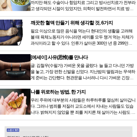
까지만 해도 수술이나 항암치료 그리고 방사선치료가 전부라
고 생각되던 시절이 있었지만, 의학이 발전하면서 치료 방법
또한 다양해졌습니다. 최근 우리나라도 중입자 치료기가 들어
오면서 암을 치료하는 방법이 하나 더 추가되었습니다. 중입
깨끗한 혈액 만들기 위해 생각할 것, 6가지
자 치료를 받기 위해서는 일본이나 독일 등 중입자 치료기가
필요 이상으로 많은 음식을 먹는다 현대인의 생활을 고려해
있는 나라에 가서 힘들게 치료받았지만 얼마 전 국내 도입 후
볼 때 육체노동자가 아니라면 세끼를 모두 챙겨 먹는 자체가
전립선암 환자를 시작으로 중입자 치료기가 가동되었습니다.
과식이라고 할 수 있다. 인류가 살아온 300만 년 중 299만
치료 범위가 한정되어 모든 암 환자가 중입자 치료를 받을 수
9950년이 공복과 기아의 역사였는데 현대 들어서 아침, 점심,
는 없지만 치료...
저녁을 습관적으로 음식을 섭취한다. 게다가 밤늦은 시간까지
[에세이] 사유(思惟)를 만나다
음식을 먹거나, 아침에 식욕이 없는데도 ‘아침을 먹어야 하루
글: 김철우(수필가) 가벼운 옷을 골랐다. 늘 들고 다니던 가방
가 활기차다’라는 이야기에 사로잡혀 억지로 먹는 경우가 많
을 놓고, 가장 편한 신발을 신었다. 지난밤의 떨림과는 무색하
다. 식욕이 없다는 느낌은 본능이 보내는 신호다. 즉 먹어도 소
게 준비는 간단했다. 현관문을 나서려니 다시 가벼운 긴장감
화할 힘이 없다거나 더 이상 먹으면 혈액 안에 잉여물...
이 몰려왔다. 얼마나 보고 싶었던 전시였던가. 연극 무대의 첫
막이 열리기 전. 그 특유의 무대 냄새를 맡았을 때의 긴장감 같
나를 위로하는 방법, 한 가지
은 것이었다. 두 금동 미륵 반가사유상을 만나러 가는 길은 그
우리 주위에 대부분의 사람들은 하루하루를 열심히 살아갑니
렇게 시작됐다. 두 반가사유상을 알게 된 것은 몇 해 전이었다.
다. 그러나 범죄를 저질러 교도소에서 지내는 사람들도 있습
잡지의 발행인으로 독자에게 선보일 좋은 콘텐츠를 고민하던
니다. 밝혀지지 않았을 뿐 죄를 저지른 채 살아가는 사람도 있
중 우리 문화재를 하나씩 소개하고자...
을 것입니다. 우리나라 통계청 자료에서는 전체 인구의 3% 정
도가 범죄를 저지르며 교도소를 간다고 합니다. 즉 100명 중에
3명 정도가 나쁜 짓을 계속하면서 97명에게 크게 작게 피해를
입힌다는 것입니다. 미꾸라지 한 마리가 시냇물을 흐린다는