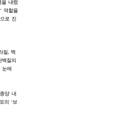
령을 내렸
’ 역할을
안으로 진
질, 멕
 단백질의
 눈에
 종양 내
포의 ‘보