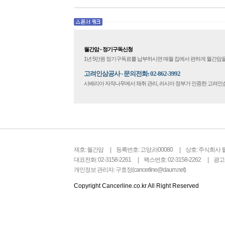
다. 현관문을 나서려니 다시 가
몰려왔다. 얼마나 보고 싶었던 
극 무대의 첫 막이 열리기 전. 그 
월간암 - 정기구독신청
1년 5만원 정기구독료를 납부하시면 매월 집에서 편하게 월간암을
고려인삼공사 - 문의전화: 02-862-3992
시베리아 자작나무에서 채취 관리, 러시아 정부가 인증한 고려
제호: 월간암
등록번호: 고양,라00080
상호: 주식회사 
대표전화: 02-3158-2261
팩스번호: 02-3158-2262
광고문
개인정보 관리자: 구효정(cancerline@daum.net)
Copyright Cancerline.co.kr All Right Reserved