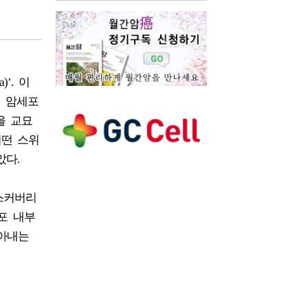
’. 이
은 암세포
을 교묘
어떤 스위
았다.
디스커버리
세포 내부
찾아내는