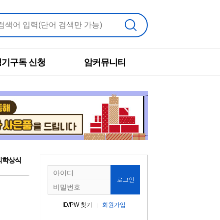
검색
정기구독 신청
암커뮤니티
의학상식
로그인
ID/PW 찾기
회원가입