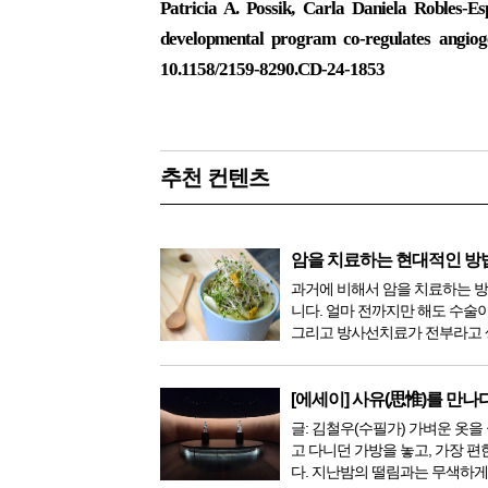
Patricia A. Possik, Carla Daniela Robles-
developmental program co-regulates angio
10.1158/2159-8290.CD-24-1853
추천 컨텐츠
암을 치료하는 현대적인 방
과거에 비해서 암을 치료하는 
니다. 얼마 전까지만 해도 수술
그리고 방사선치료가 전부라고 
이 있었지만, 의학이 발전하면서
한 다양해졌습니다. 최근 우리나
료기가 들어오면서 암을 치료하
[에세이] 사유(思惟)를 만나
더 추가되었습니다. 중입...
글: 김철우(수필가) 가벼운 옷을 
고 다니던 가방을 놓고, 가장 편
다. 지난밤의 떨림과는 무색하게