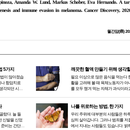
Espinoza, Amanda W. Lund, Markus Schober, Eva Hernando. A tar
genesis and immune evasion in melanoma. Cancer Discovery, 202
월간암(癌) 20
법 5가지
방법이 많아졌습
필요 이상으로 많은 음식을 먹는다 
이나 항암치료
활을 고려해 볼 때 육체노동자가 아
생각되던 시절
를 모두 챙겨 먹는 자체가 과식이라고
 치료 방법 또
다. 인류가 살아온 300만 년 중 299만
라도 중입자 치
공복과 기아의 역사였는데 현대 들어
는 방법이 하나
점심, 저녁을 습관적으로 음식을 섭취
다
나를 위로하는 방법, 한 가지
다...
골랐다. 늘 들
우리 주위에 대부분의 사람들은 하
한 신발을 신었
심히 살아갑니다. 그러나 범죄를 저
 준비는 간단했
에서 지내는 사람들도 있습니다. 밝