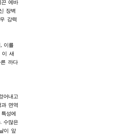
이끈 에바
노신 장벽
매우 강력
, 이를
 이 새
다른 까다
 걷어내고
생과 면역
 특성에
. 수많은
날이 앞