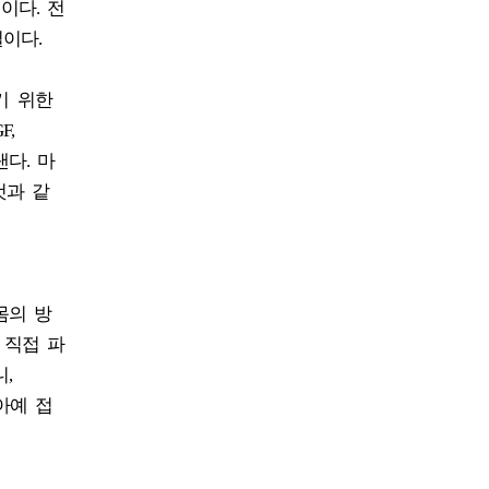
질이다. 전
이다.
기 위한
F,
다. 마
것과 같
몸의 방
 직접 파
,
아예 접