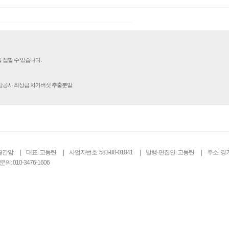
벼운 긴장감이
을 뿐 죄를 저지른 채 살아가는 사람
전시였던가. 연
입니다. 우리나라 통계청 자료에서는
특유의 무대 ...
의 3% 정도가 범죄를 저지르며 교
고 합니다. 즉 1...
 접할 수 있습니다.
인삼공사 최상급 차가버섯 추출분말
월간암
대표: 고동탄
사업자번호: 583-88-01841
발행·편집인: 고동탄
주소: 경
의: 010-3476-1606