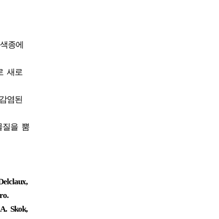
흑색종에
로 새로
 감염된
물질을 뿜
elclaux,
ro.
A. Skok,