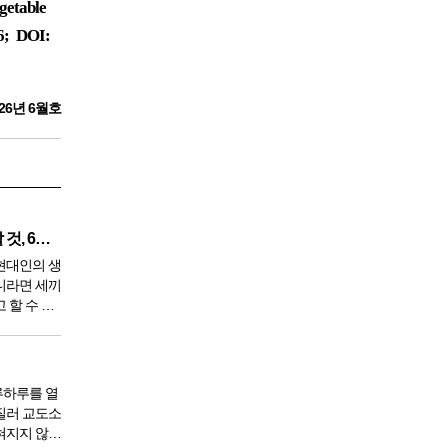
getable
6; DOI:
26년 6월호
깨끗한 혈액 만들기 위해 생각할 것, 6가지
현대인의 생
니라면 세끼
 할 수 있
 9950년이
서 아침,
한다. 게
루하루를 열
질러 교도소
혀지지 않았