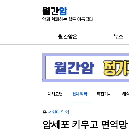
월간암은
뉴스
대체요법
현대의학
특집기사
해
홈
-> 현대의학
암세포 키우고 면역망 