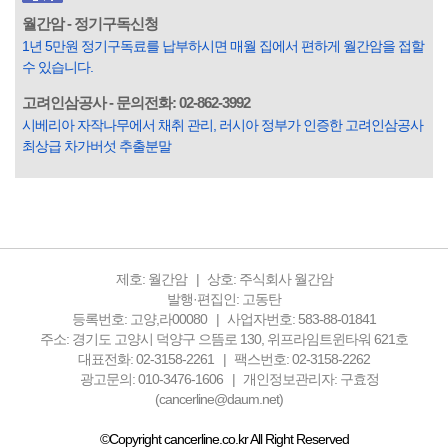
입힌다는 것입니다. 미꾸라지 한 마리가 시냇물을 흐린다는
월간암 - 정기구독신청
옛말이 그저 허투루 생기지는 않은 듯합니다. 대부분의 사람
1년 5만원 정기구독료를 납부하시면 매월 집에서 편하게 월간암을 접할
들은 열심히 살아갑니다. 그렇다고 97%의 사람들이 모두 착
수 있습니다.
한...
고려인삼공사 - 문의전화: 02-862-3992
시베리아 자작나무에서 채취 관리, 러시아 정부가 인증한 고려인삼공사
최상급 차가버섯 추출분말
제호: 월간암
상호: 주식회사 월간암
발행·편집인: 고동탄
등록번호: 고양,라00080
사업자번호: 583-88-01841
주소: 경기도 고양시 덕양구 으뜸로 130, 위프라임트윈타워 621호
대표전화: 02-3158-2261
팩스번호: 02-3158-2262
광고문의: 010-3476-1606
개인정보관리자: 구효정
(cancerline@daum.net)
©Copyright cancerline.co.kr All Right Reserved