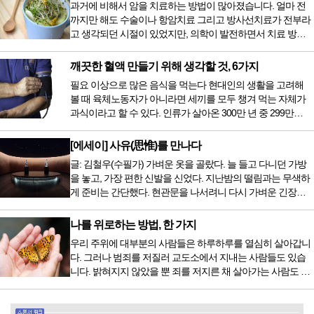
과거에 비해서 암을 치료하는 방법이 많아졌습니다. 얼마 전
까지만 해도 수술이나 항암치료 그리고 방사선치료가 전부라
고 생각되던 시절이 있었지만, 의학이 발전하면서 치료 방법
또한 다양해졌습니다. 최근 우리나라도 중입자 치료기가 들어
오면서 암을 치료하는 방법이 하나 더 추가되었습니다. 중입
깨끗한 혈액 만들기 위해 생각할 것, 6가지
자 치료를 받기 위해서는 일본이나 독일 등 중입자 치료기가
필요 이상으로 많은 음식을 먹는다 현대인의 생활을 고려해
있는 나라에 가서 힘들게 치료받았지만 얼마 전 국내 도입 후
볼 때 육체노동자가 아니라면 세끼를 모두 챙겨 먹는 자체가
전립선암 환자를 시작으로 중입자 치료기가 가동되었습니다.
과식이라고 할 수 있다. 인류가 살아온 300만 년 중 299만
치료 범위가 한정되어 모든 암 환자가 중입자 치료를 받을 수
9950년이 공복과 기아의 역사였는데 현대 들어서 아침, 점심,
는 없지만 치료...
저녁을 습관적으로 음식을 섭취한다. 게다가 밤늦은 시간까지
[에세이] 사유(思惟)를 만나다
음식을 먹거나, 아침에 식욕이 없는데도 ‘아침을 먹어야 하루
글: 김철우(수필가) 가벼운 옷을 골랐다. 늘 들고 다니던 가방
가 활기차다’라는 이야기에 사로잡혀 억지로 먹는 경우가 많
을 놓고, 가장 편한 신발을 신었다. 지난밤의 떨림과는 무색하
다. 식욕이 없다는 느낌은 본능이 보내는 신호다. 즉 먹어도 소
게 준비는 간단했다. 현관문을 나서려니 다시 가벼운 긴장감
화할 힘이 없다거나 더 이상 먹으면 혈액 안에 잉여물...
이 몰려왔다. 얼마나 보고 싶었던 전시였던가. 연극 무대의 첫
막이 열리기 전. 그 특유의 무대 냄새를 맡았을 때의 긴장감 같
나를 위로하는 방법, 한 가지
은 것이었다. 두 금동 미륵 반가사유상을 만나러 가는 길은 그
우리 주위에 대부분의 사람들은 하루하루를 열심히 살아갑니
렇게 시작됐다. 두 반가사유상을 알게 된 것은 몇 해 전이었다.
다. 그러나 범죄를 저질러 교도소에서 지내는 사람들도 있습
잡지의 발행인으로 독자에게 선보일 좋은 콘텐츠를 고민하던
니다. 밝혀지지 않았을 뿐 죄를 저지른 채 살아가는 사람도 있
중 우리 문화재를 하나씩 소개하고자...
을 것입니다. 우리나라 통계청 자료에서는 전체 인구의 3% 정
도가 범죄를 저지르며 교도소를 간다고 합니다. 즉 100명 중에
3명 정도가 나쁜 짓을 계속하면서 97명에게 크게 작게 피해를