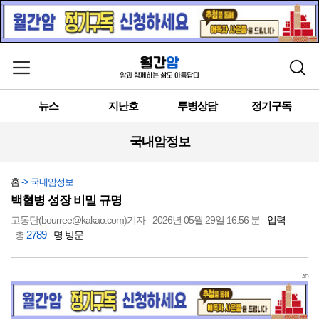
메뉴 열기
검색
뉴스
지난호
투병상담
정기구독
국내암정보
홈
-> 국내암정보
백혈병 성장 비밀 규명
고동탄(bourree@kakao.com)기자
2026년 05월 29일 16:56 분
입력
2789
총
명 방문
AD