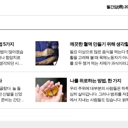
월간암(癌) 2
법 5가지
방법이 많아졌습
필요 이상으로 많은 음식을 먹는다 
이나 항암치료
활을 고려해 볼 때 육체노동자가 아
생각되던 시절
를 모두 챙겨 먹는 자체가 과식이라고
 치료 방법 또
다. 인류가 살아온 300만 년 중 299만
라도 중입자 치
공복과 기아의 역사였는데 현대 들어
는 방법이 하나
점심, 저녁을 습관적으로 음식을 섭취
다
나를 위로하는 방법, 한 가지
다...
골랐다. 늘 들
우리 주위에 대부분의 사람들은 하
한 신발을 신었
심히 살아갑니다. 그러나 범죄를 저
 준비는 간단했
에서 지내는 사람들도 있습니다. 밝
벼운 긴장감이
을 뿐 죄를 저지른 채 살아가는 사람
전시였던가. 연
입니다. 우리나라 통계청 자료에서는
특유의 무대 ...
의 3% 정도가 범죄를 저지르며 교
고 합니다. 즉 1...