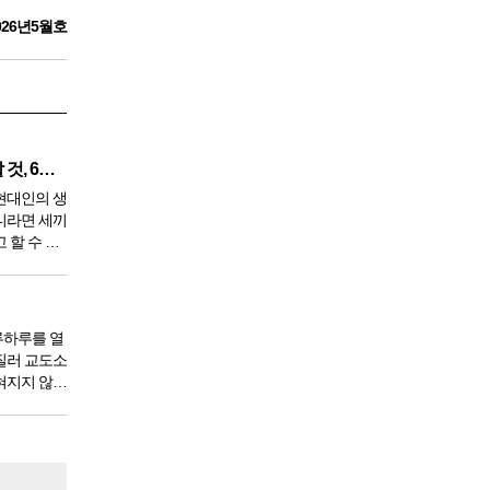
026년5월호
깨끗한 혈액 만들기 위해 생각할 것, 6가지
현대인의 생
니라면 세끼
 할 수 있
 9950년이
서 아침,
한다. 게
루하루를 열
질러 교도소
혀지지 않았
도 있을 것
 전체 인구
도소를 간다