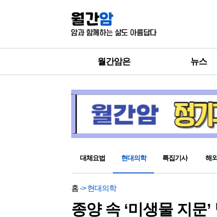
월간암은
뉴스
대체요법
현대의학
특집기사
해
홈
-> 현대의학
종양 속 ‘미생물 지문’