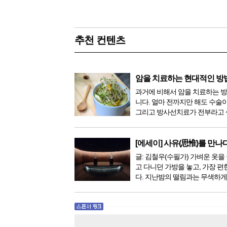
추천 컨텐츠
암을 치료하는 현대적인 방
과거에 비해서 암을 치료하는 
니다. 얼마 전까지만 해도 수술
그리고 방사선치료가 전부라고 
이 있었지만, 의학이 발전하면서
한 다양해졌습니다. 최근 우리나
료기가 들어오면서 암을 치료하
[에세이] 사유(思惟)를 만나
더 추가되었습니다. 중입...
글: 김철우(수필가) 가벼운 옷을 
고 다니던 가방을 놓고, 가장 편
다. 지난밤의 떨림과는 무색하게
다. 현관문을 나서려니 다시 가
몰려왔다. 얼마나 보고 싶었던 
극 무대의 첫 막이 열리기 전. 그 