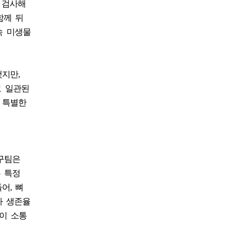
 검사해
함께 뒤
속 미생물
지만,
고 일관된
 특별한
구팀은
는 특정
어, 뼈
라 생존율
이 소통