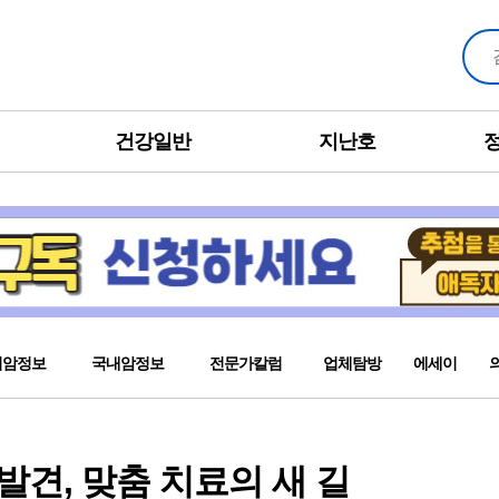
건강일반
지난호
외암정보
국내암정보
전문가칼럼
업체탐방
에세이
 발견, 맞춤 치료의 새 길