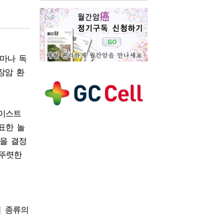
마나 독
장암 환
 이스트
발표한 놀
명을 결정
 뚜렷한
지 종류의