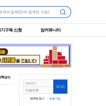
검색
정기구독 신청
암커뮤니티
의학상식
로그인
ID/PW 찾기
회원가입