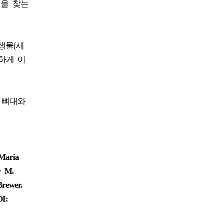
인을 찾는
미생물(세
하게 이
의 뼈대와
 Maria
y M.
Brewer.
OI: