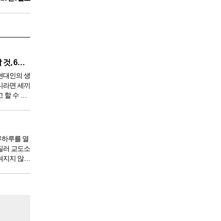
깨끗한 혈액 만들기 위해 생각할 것, 6가지
현대인의 생
니라면 세끼
 할 수 있
 9950년이
서 아침,
한다. 게
루하루를 열
질러 교도소
혀지지 않았
도 있을 것
 전체 인구
도소를 간다