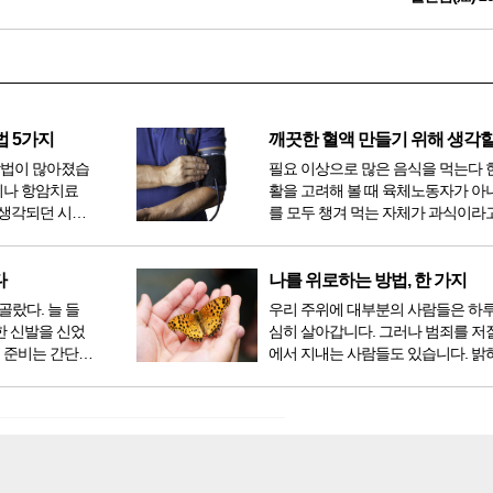
법 5가지
방법이 많아졌습
필요 이상으로 많은 음식을 먹는다 
이나 항암치료
활을 고려해 볼 때 육체노동자가 아
생각되던 시절
를 모두 챙겨 먹는 자체가 과식이라고
 치료 방법 또
다. 인류가 살아온 300만 년 중 299만
라도 중입자 치
공복과 기아의 역사였는데 현대 들어
는 방법이 하나
점심, 저녁을 습관적으로 음식을 섭취
다
나를 위로하는 방법, 한 가지
다...
골랐다. 늘 들
우리 주위에 대부분의 사람들은 하
한 신발을 신었
심히 살아갑니다. 그러나 범죄를 저
 준비는 간단했
에서 지내는 사람들도 있습니다. 밝
벼운 긴장감이
을 뿐 죄를 저지른 채 살아가는 사람
전시였던가. 연
입니다. 우리나라 통계청 자료에서는
특유의 무대 ...
의 3% 정도가 범죄를 저지르며 교
고 합니다. 즉 1...