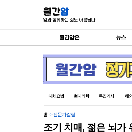
월간암은
뉴스
대체요법
현대의학
특집기사
해
홈
-> 전문가칼럼
조기 치매, 젊은 뇌가