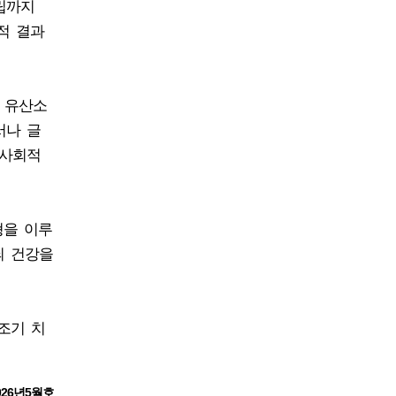
립까지
적 결과
 유산소
서나 글
 사회적
형을 이루
뇌 건강을
조기 치
026년5월호