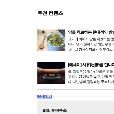
추천 컨텐츠
암을 치료하는 현대적인 방
과거에 비해서 암을 치료하는 
니다. 얼마 전까지만 해도 수술
그리고 방사선치료가 전부라고 
이 있었지만, 의학이 발전하면서
한 다양해졌습니다. 최근 우리나
료기가 들어오면서 암을 치료하
[에세이] 사유(思惟)를 만나
더 추가되었습니다. 중입...
글: 김철우(수필가) 가벼운 옷을 
고 다니던 가방을 놓고, 가장 편
다. 지난밤의 떨림과는 무색하게
다. 현관문을 나서려니 다시 가
몰려왔다. 얼마나 보고 싶었던 
극 무대의 첫 막이 열리기 전. 그 
월간암 - 정기구독신청