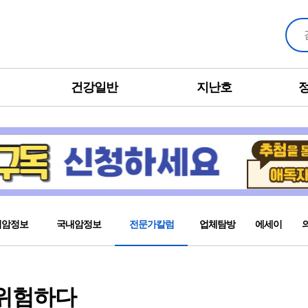
건강일반
지난호
외암정보
국내암정보
전문가칼럼
업체탐방
에세이
 위험하다