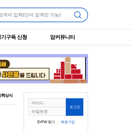
검색
정기구독 신청
암커뮤니티
의학상식
로그인
ID/PW 찾기
회원가입