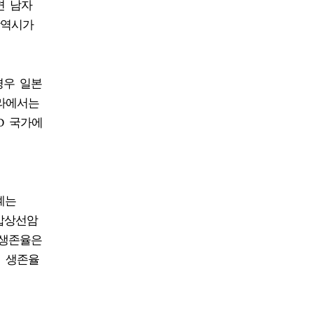
면 남자
광역시가
경우 일본
나라에서는
D 국가에
계는
 갑상선암
 생존율은
의 생존율