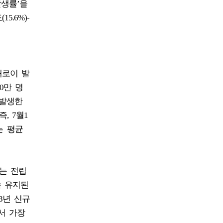
조발생률’을
15.6%)-
새로이 발
0만 명
 발생한
, 7월1
는 평균
는 전립
속 유지된
23년 신규
에서 가장