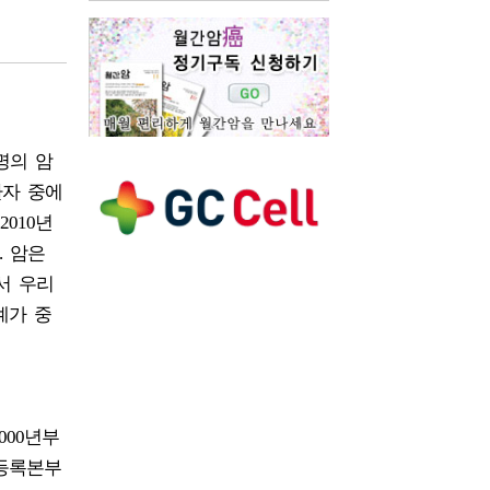
명의 암
환자 중에
010년
. 암은
서 우리
계가 중
000년부
등록본부