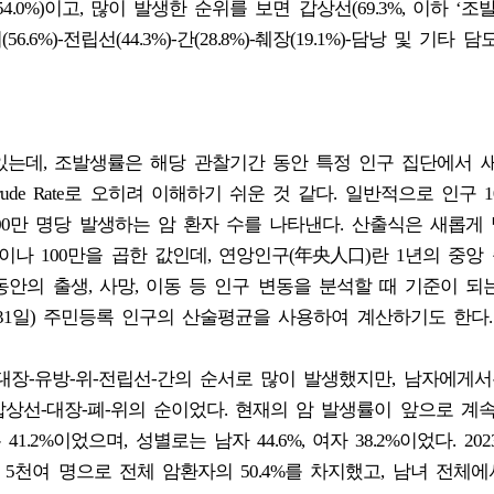
암(54.0%)이고, 많이 발생한 순위를 보면 갑상선(69.3%, 이하 ‘
위(56.6%)-전립선(44.3%)-간(28.8%)-췌장(19.1%)-담낭 및 기타 담도(
있는데, 조발생률은 해당 관찰기간 동안 특정 인구 집단에서 
ude Rate로 오히려 이해하기 쉬운 것 같다. 일반적으로 인구 1
00만 명당 발생하는 암 환자 수를 나타낸다. 산출식은 새롭게
나 100만을 곱한 값인데, 연앙인구(年央人口)란 1년의 중앙 즉
동안의 출생, 사망, 이동 등 인구 변동을 분석할 때 기준이 되
2월31일) 주민등록 인구의 산술평균을 사용하여 계산하기도 한다.
대장-유방-위-전립선-간의 순서로 많이 발생했지만, 남자에게서
-갑상선-대장-폐-위의 순이었다. 현재의 암 발생률이 앞으로 계
.2%이었으며, 성별로는 남자 44.6%, 여자 38.2%이었다. 20
 5천여 명으로 전체 암환자의 50.4%를 차지했고, 남녀 전체