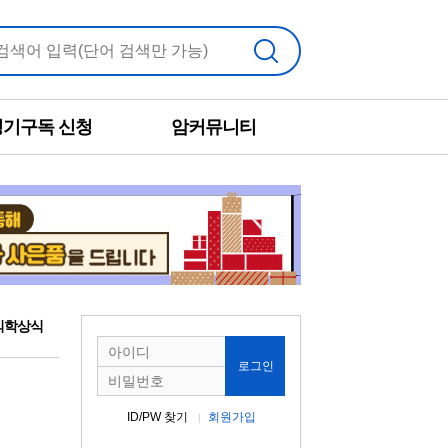
검색
정기구독 신청
암커뮤니티
의학상식
로그인
ID/PW 찾기
회원가입