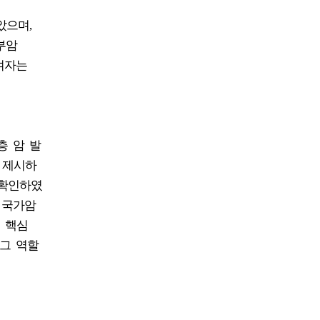
았으며,
경부암
 여자는
층 암 발
 제시하
 확인하였
 국가암
 핵심
그 역할