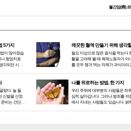
월간암(癌) 2
법 5가지
방법이 많아졌습
필요 이상으로 많은 음식을 먹는다 
이나 항암치료
활을 고려해 볼 때 육체노동자가 아
생각되던 시절
를 모두 챙겨 먹는 자체가 과식이라고
 치료 방법 또
다. 인류가 살아온 300만 년 중 299만
라도 중입자 치
공복과 기아의 역사였는데 현대 들어
는 방법이 하나
점심, 저녁을 습관적으로 음식을 섭취
다
나를 위로하는 방법, 한 가지
다...
골랐다. 늘 들
우리 주위에 대부분의 사람들은 하
한 신발을 신었
심히 살아갑니다. 그러나 범죄를 저
 준비는 간단했
에서 지내는 사람들도 있습니다. 밝
벼운 긴장감이
을 뿐 죄를 저지른 채 살아가는 사람
전시였던가. 연
입니다. 우리나라 통계청 자료에서는
특유의 무대 ...
의 3% 정도가 범죄를 저지르며 교
고 합니다. 즉 1...