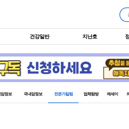
건강일반
지난호
외암정보
국내암정보
전문가칼럼
업체탐방
에세이