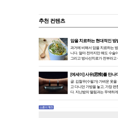
추천 컨텐츠
암을 치료하는 현대적인 방
과거에 비해서 암을 치료하는 
니다. 얼마 전까지만 해도 수술
그리고 방사선치료가 전부라고 
이 있었지만, 의학이 발전하면서
한 다양해졌습니다. 최근 우리나
료기가 들어오면서 암을 치료하
[에세이] 사유(思惟)를 만나
더 추가되었습니다. 중입...
글: 김철우(수필가) 가벼운 옷을 
고 다니던 가방을 놓고, 가장 편
다. 지난밤의 떨림과는 무색하게
다. 현관문을 나서려니 다시 가
몰려왔다. 얼마나 보고 싶었던 
극 무대의 첫 막이 열리기 전. 그 