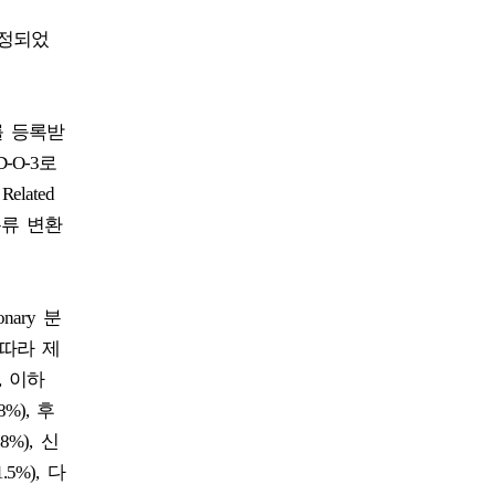
 개정되었
료를 등록받
O-3로
elated
분류 변환
nary 분
 따라 제
, 이하
8%), 후
.8%), 신
.5%), 다