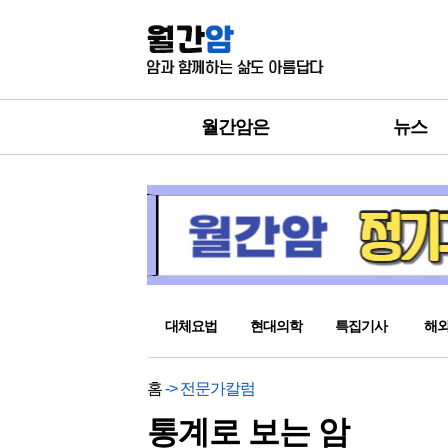
월간암은
뉴스
대체요법
현대의학
특집기사
해
홈
-> 전문가칼럼
통계로 보는 암