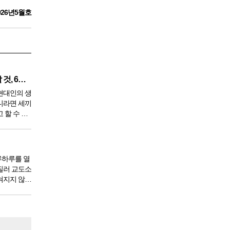
026년5월호
깨끗한 혈액 만들기 위해 생각할 것, 6가지
현대인의 생
니라면 세끼
 할 수 있
 9950년이
서 아침,
한다. 게
루하루를 열
질러 교도소
혀지지 않았
도 있을 것
 전체 인구
도소를 간다