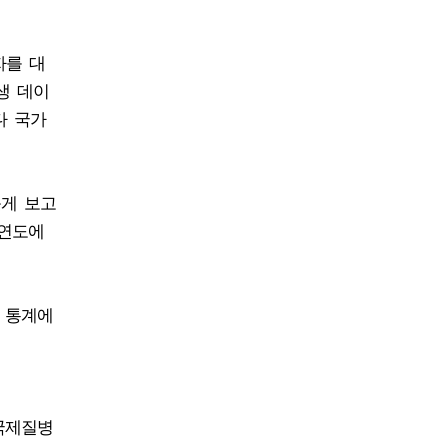
자를 대
생 데이
다 국가
늦게 보고
 연도에
 통계에
 국제질병