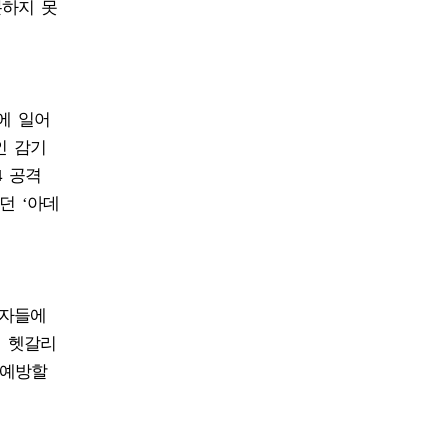
분하지 못
에 일어
인 감기
4 공격
던 ‘아데
발자들에
를 헷갈리
 예방할