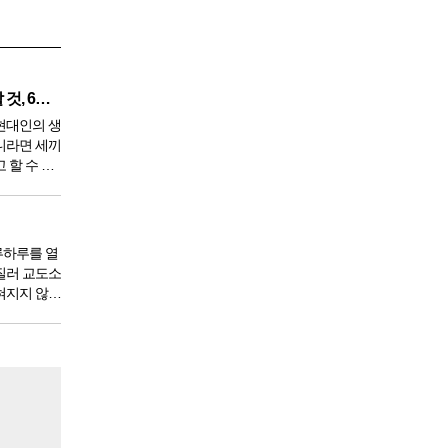
깨끗한 혈액 만들기 위해 생각할 것, 6가지
현대인의 생
니라면 세끼
 할 수 있
 9950년이
서 아침,
한다. 게
루하루를 열
질러 교도소
혀지지 않았
도 있을 것
 전체 인구
도소를 간다