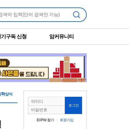
검색
정기구독 신청
암커뮤니티
의학상식
로그인
ID/PW 찾기
회원가입
명