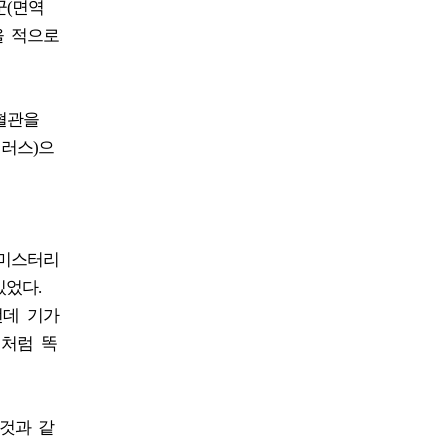
군(면역
을 적으로
혈관을
러스)으
 미스터리
있었다.
런데 기가
이처럼 똑
것과 같