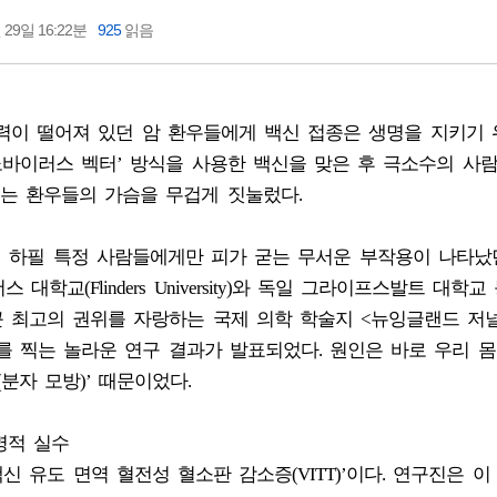
 29일 16:22분
925
읽음
역력이 떨어져 있던 암 환우들에게 백신 접종은 생명을 지키기 
데노바이러스 벡터’ 방식을 사용한 백신을 맞은 후 극소수의 사
는 환우들의 가슴을 무겁게 짓눌렀다.
왜 하필 특정 사람들에게만 피가 굳는 무서운 부작용이 나타났
학교(Flinders University)와 독일 그라이프스발트 대학교
근 최고의 권위를 자랑하는 국제 의학 학술지 <뉴잉글랜드 저
표를 찍는 놀라운 연구 결과가 발표되었다. 원인은 바로 우리 
분자 모방)’ 때문이었다.
명적 실수
신 유도 면역 혈전성 혈소판 감소증(VITT)’이다. 연구진은 이