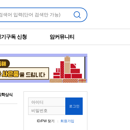
검색
정기구독 신청
암커뮤니티
의학상식
로그인
ID/PW 찾기
회원가입