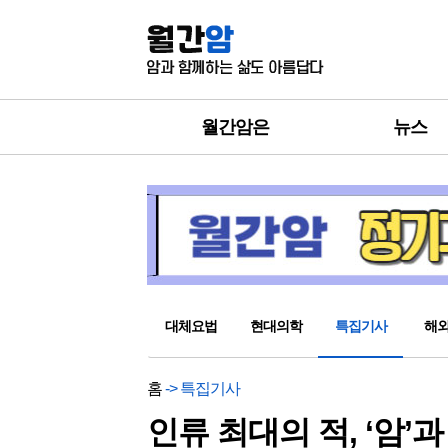
월간암은
뉴스
대체요법
현대의학
특집기사
해
홈
-> 특집기사
인류 최대의 적, ‘암’