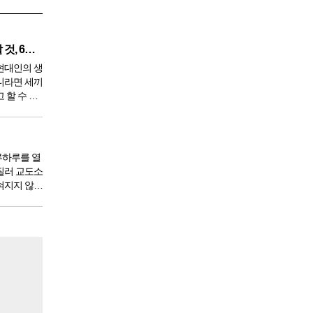
깨끗한 혈액 만들기 위해 생각할 것, 6가지
현대인의 생
니라면 세끼
 할 수 있
 9950년이
서 아침,
한다. 게
루하루를 열
질러 교도소
혀지지 않았
도 있을 것
 전체 인구
도소를 간다