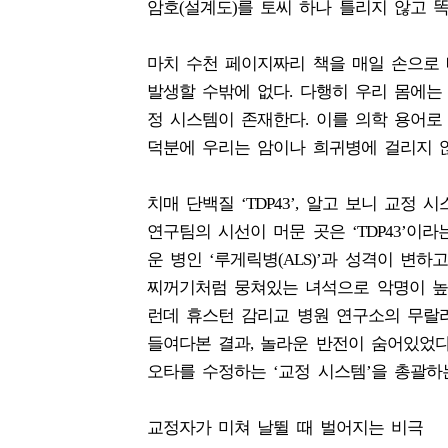
암호(설계도)를 토씨 하나 틀리지 않고 
마치 수천 페이지짜리 책을 매일 손으로 베
발생할 수밖에 없다. 다행히 우리 몸에는
정 시스템이 존재한다. 이를 의학 용어로 ‘DN
덕분에 우리는 암이나 희귀병에 걸리지 않
치매 단백질 ‘TDP43’, 알고 보니 교정
연구팀의 시선이 머문 곳은 ‘TDP43’이
운 병인 ‘루게릭병(ALS)’과 성격이 변하
찌꺼기처럼 뭉쳐있는 녀석으로 악명이 높았다
런데 휴스턴 감리교 병원 연구소의 무랄리다르 
들여다본 결과, 놀라운 반전이 숨어있었다.
오타를 수정하는 ‘교정 시스템’을 총괄하
교정자가 미쳐 날뛸 때 벌어지는 비극