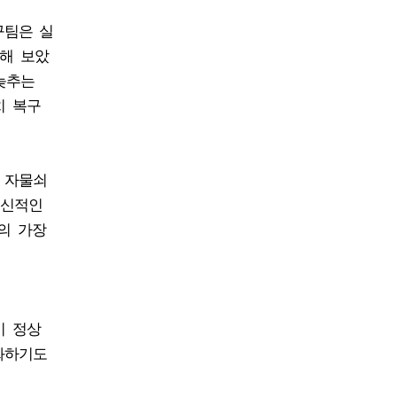
구팀은 실
제해 보았
늦추는
치 복구
 자물쇠
혁신적인
의 가장
이 정상
화하기도