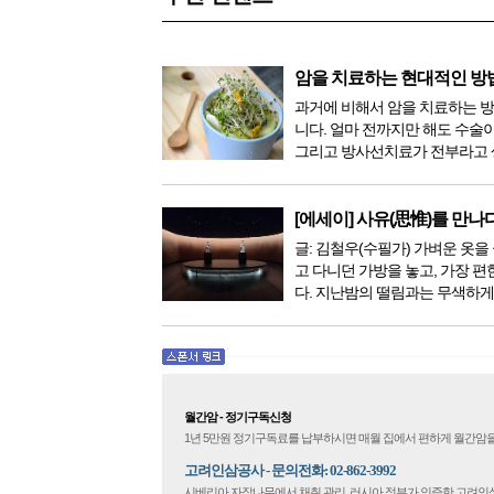
암을 치료하는 현대적인 방
과거에 비해서 암을 치료하는 
니다. 얼마 전까지만 해도 수술
그리고 방사선치료가 전부라고 
이 있었지만, 의학이 발전하면서
한 다양해졌습니다. 최근 우리나
료기가 들어오면서 암을 치료하
[에세이] 사유(思惟)를 만나
더 추가되었습니다. 중입...
글: 김철우(수필가) 가벼운 옷을 
고 다니던 가방을 놓고, 가장 편
다. 지난밤의 떨림과는 무색하게
다. 현관문을 나서려니 다시 가
몰려왔다. 얼마나 보고 싶었던 
극 무대의 첫 막이 열리기 전. 그 
월간암 - 정기구독신청
1년 5만원 정기구독료를 납부하시면 매월 집에서 편하게 월간암을
고려인삼공사 - 문의전화: 02-862-3992
시베리아 자작나무에서 채취 관리, 러시아 정부가 인증한 고려