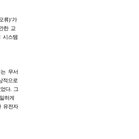
오류)’가
깐한 교
교정 시스템
되는 무서
정상적으로
었다. 그
정밀하게
한 유전자