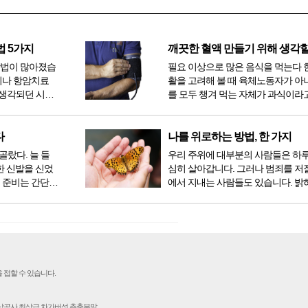
법 5가지
방법이 많아졌습
필요 이상으로 많은 음식을 먹는다 
이나 항암치료
활을 고려해 볼 때 육체노동자가 아
생각되던 시절
를 모두 챙겨 먹는 자체가 과식이라고
 치료 방법 또
다. 인류가 살아온 300만 년 중 299만
라도 중입자 치
공복과 기아의 역사였는데 현대 들어
는 방법이 하나
점심, 저녁을 습관적으로 음식을 섭취
다
나를 위로하는 방법, 한 가지
다...
골랐다. 늘 들
우리 주위에 대부분의 사람들은 하
한 신발을 신었
심히 살아갑니다. 그러나 범죄를 저
 준비는 간단했
에서 지내는 사람들도 있습니다. 밝
벼운 긴장감이
을 뿐 죄를 저지른 채 살아가는 사람
전시였던가. 연
입니다. 우리나라 통계청 자료에서는
특유의 무대 ...
의 3% 정도가 범죄를 저지르며 교
고 합니다. 즉 1...
 접할 수 있습니다.
인삼공사 최상급 차가버섯 추출분말