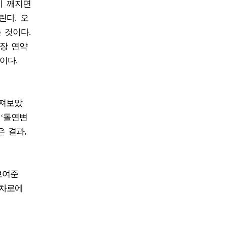
이 깨지면
린다. 오
 것이다.
장 연약
이다.
뒤져보았
 ‘돌연변
 결과,
보여준
교차로에