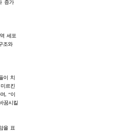
나 증가
면역 세포
‘구조와
들이 치
 미르킨
, “이
탈바꿈시킬
암을 표