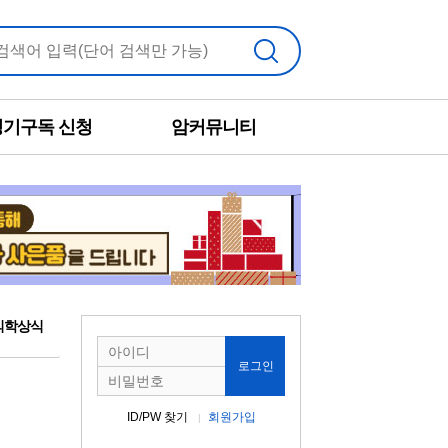
검색
정기구독 신청
암커뮤니티
의학상식
로그인
ID/PW 찾기
회원가입