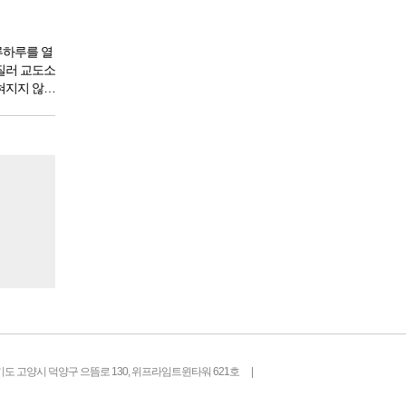
서 아침,
한다. 게
루하루를 열
질러 교도소
혀지지 않았
도 있을 것
 전체 인구
도소를 간다
기도 고양시 덕양구 으뜸로 130, 위프라임트윈타워 621호