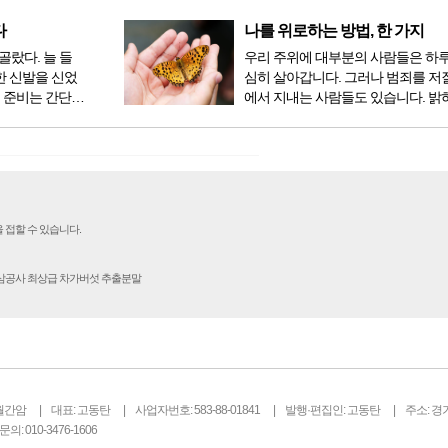
라도 중입자 치
공복과 기아의 역사였는데 현대 들어
는 방법이 하나
점심, 저녁을 습관적으로 음식을 섭취
다
나를 위로하는 방법, 한 가지
다...
골랐다. 늘 들
우리 주위에 대부분의 사람들은 하
한 신발을 신었
심히 살아갑니다. 그러나 범죄를 저
 준비는 간단했
에서 지내는 사람들도 있습니다. 밝
벼운 긴장감이
을 뿐 죄를 저지른 채 살아가는 사람
전시였던가. 연
입니다. 우리나라 통계청 자료에서는
특유의 무대 ...
의 3% 정도가 범죄를 저지르며 교
고 합니다. 즉 1...
 접할 수 있습니다.
인삼공사 최상급 차가버섯 추출분말
월간암
대표: 고동탄
사업자번호: 583-88-01841
발행·편집인: 고동탄
주소: 경
의: 010-3476-1606