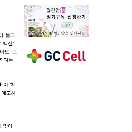
라 불고
 백신’
아도, 그
라진다는
한 이 혁
 예고하
리 맞아