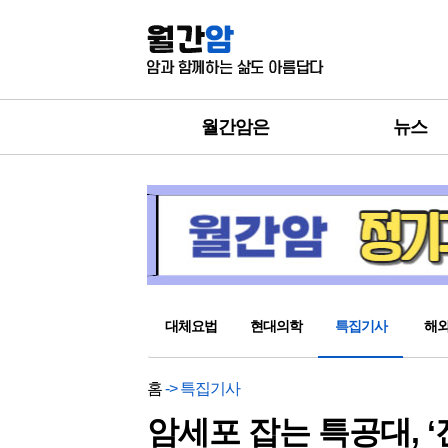
월간암은
뉴스
대체요법
현대의학
특집기사
해
홈
-> 특집기사
암세포 잡는 특공대, 