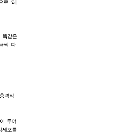
으로 ‘레
지 똑같은
금씩 다
 충격적
신이 투여
 암세포를