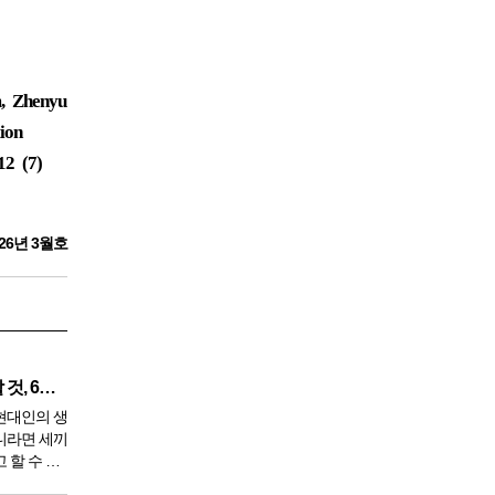
, Zhenyu
ion
12 (7)
26년 3월호
깨끗한 혈액 만들기 위해 생각할 것, 6가지
현대인의 생
니라면 세끼
 할 수 있
 9950년이