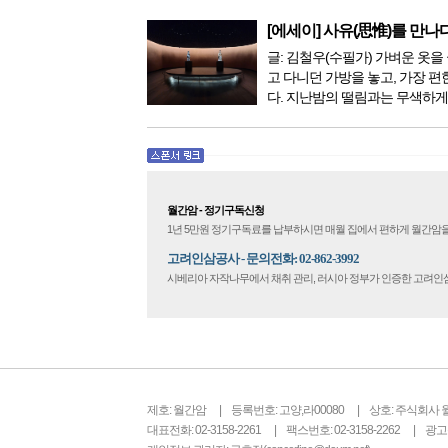
한 다양해졌습니다. 최근 우리나
료기가 들어오면서 암을 치료하
[에세이] 사유(思惟)를 만나
더 추가되었습니다. 중입...
글: 김철우(수필가) 가벼운 옷을 
고 다니던 가방을 놓고, 가장 편
다. 지난밤의 떨림과는 무색하게
다. 현관문을 나서려니 다시 가
몰려왔다. 얼마나 보고 싶었던 
극 무대의 첫 막이 열리기 전. 그 
월간암 - 정기구독신청
1년 5만원 정기구독료를 납부하시면 매월 집에서 편하게 월간암을
고려인삼공사 - 문의전화: 02-862-3992
시베리아 자작나무에서 채취 관리, 러시아 정부가 인증한 고려
제호: 월간암
등록번호: 고양,라00080
상호: 주식회사 
대표전화: 02-3158-2261
팩스번호: 02-3158-2262
광고문