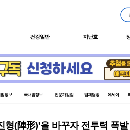
건강일반
지난호
외암정보
국내암정보
전문가칼럼
업체탐방
에세이
‘진형(陣形)’을 바꾸자 전투력 폭발