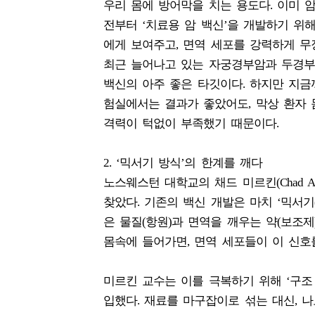
우리 몸에 방어막을 치는 용도다. 이미 
전부터 ‘치료용 암 백신’을 개발하기 위해
에게 보여주고, 면역 세포를 강력하게 무
최근 늘어나고 있는 자궁경부암과 두경부암
백신의 아주 좋은 타깃이다. 하지만 지금
험실에서는 결과가 좋았어도, 막상 환자
격력이 턱없이 부족했기 때문이다.
2. ‘믹서기 방식’의 한계를 깨다
노스웨스턴 대학교의 채드 미르킨(Chad A
찾았다. 기존의 백신 개발은 마치 ‘믹서기(
은 물질(항원)과 면역을 깨우는 약(보조
몸속에 들어가면, 면역 세포들이 이 신호
미르킨 교수는 이를 극복하기 위해 ‘구조 나노의
입했다. 재료를 마구잡이로 섞는 대신, 나노