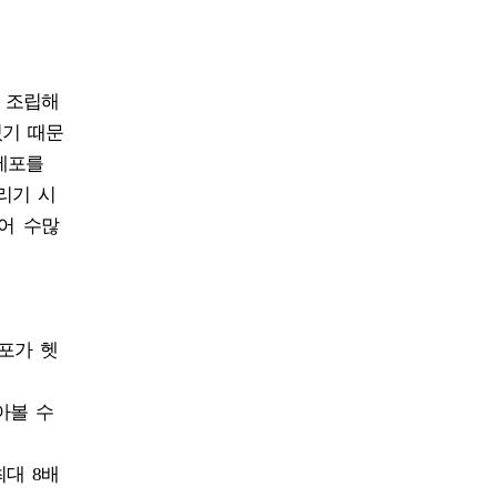
로 조립해
있기 때문
세포를
리기 시
어 수많
세포가 헷
아볼 수
최대 8배