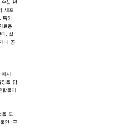
 수십 년
역 세포
. 특히
 치료용
다. 실
거나 공
식’에서
특징을 담
 혼합물이
근법을 도
물인 ‘구