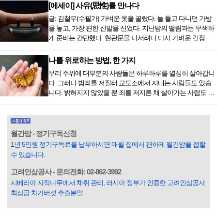
저녁을 습관적으로 음식을 섭취한다. 게다가 밤늦은 시간까지
[에세이] 사유(思惟)를 만나다
음식을 먹거나, 아침에 식욕이 없는데도 ‘아침을 먹어야 하루
글: 김철우(수필가) 가벼운 옷을 골랐다. 늘 들고 다니던 가방
가 활기차다’라는 이야기에 사로잡혀 억지로 먹는 경우가 많
을 놓고, 가장 편한 신발을 신었다. 지난밤의 떨림과는 무색하
다. 식욕이 없다는 느낌은 본능이 보내는 신호다. 즉 먹어도 소
게 준비는 간단했다. 현관문을 나서려니 다시 가벼운 긴장감
화할 힘이 없다거나 더 이상 먹으면 혈액 안에 잉여물...
이 몰려왔다. 얼마나 보고 싶었던 전시였던가. 연극 무대의 첫
막이 열리기 전. 그 특유의 무대 냄새를 맡았을 때의 긴장감 같
나를 위로하는 방법, 한 가지
은 것이었다. 두 금동 미륵 반가사유상을 만나러 가는 길은 그
우리 주위에 대부분의 사람들은 하루하루를 열심히 살아갑니
렇게 시작됐다. 두 반가사유상을 알게 된 것은 몇 해 전이었다.
다. 그러나 범죄를 저질러 교도소에서 지내는 사람들도 있습
잡지의 발행인으로 독자에게 선보일 좋은 콘텐츠를 고민하던
니다. 밝혀지지 않았을 뿐 죄를 저지른 채 살아가는 사람도 있
중 우리 문화재를 하나씩 소개하고자...
을 것입니다. 우리나라 통계청 자료에서는 전체 인구의 3% 정
도가 범죄를 저지르며 교도소를 간다고 합니다. 즉 100명 중에
3명 정도가 나쁜 짓을 계속하면서 97명에게 크게 작게 피해를
입힌다는 것입니다. 미꾸라지 한 마리가 시냇물을 흐린다는
월간암 - 정기구독신청
옛말이 그저 허투루 생기지는 않은 듯합니다. 대부분의 사람
1년 5만원 정기구독료를 납부하시면 매월 집에서 편하게 월간암을 접할
들은 열심히 살아갑니다. 그렇다고 97%의 사람들이 모두 착
수 있습니다.
한...
고려인삼공사 - 문의전화: 02-862-3992
시베리아 자작나무에서 채취 관리, 러시아 정부가 인증한 고려인삼공사
최상급 차가버섯 추출분말