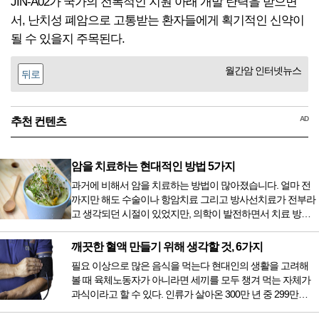
JIN-A02가 국가의 전폭적인 지원 아래 개발 탄력을 받으면
서, 난치성 폐암으로 고통받는 환자들에게 획기적인 신약이
될 수 있을지 주목된다.
월간암 인터넷뉴스
뒤로
AD
추천 컨텐츠
암을 치료하는 현대적인 방법 5가지
과거에 비해서 암을 치료하는 방법이 많아졌습니다. 얼마 전
까지만 해도 수술이나 항암치료 그리고 방사선치료가 전부라
고 생각되던 시절이 있었지만, 의학이 발전하면서 치료 방법
또한 다양해졌습니다. 최근 우리나라도 중입자 치료기가 들어
오면서 암을 치료하는 방법이 하나 더 추가되었습니다. 중입
깨끗한 혈액 만들기 위해 생각할 것, 6가지
자 치료를 받기 위해서는 일본이나 독일 등 중입자 치료기가
필요 이상으로 많은 음식을 먹는다 현대인의 생활을 고려해
있는 나라에 가서 힘들게 치료받았지만 얼마 전 국내 도입 후
볼 때 육체노동자가 아니라면 세끼를 모두 챙겨 먹는 자체가
전립선암 환자를 시작으로 중입자 치료기가 가동되었습니다.
과식이라고 할 수 있다. 인류가 살아온 300만 년 중 299만
치료 범위가 한정되어 모든 암 환자가 중입자 치료를 받을 수
9950년이 공복과 기아의 역사였는데 현대 들어서 아침, 점심,
는 없지만 치료...