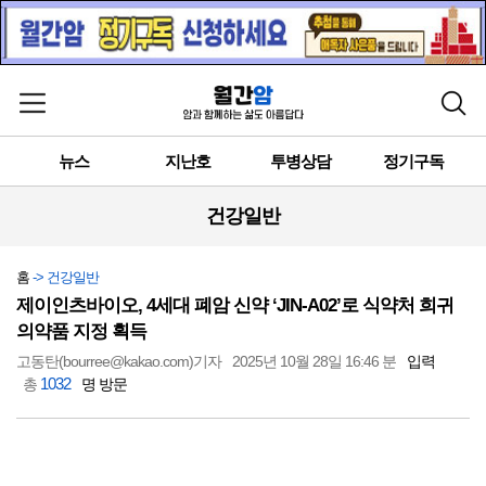
메뉴 열기
검색
뉴스
지난호
투병상담
정기구독
건강일반
홈
-> 건강일반
제이인츠바이오, 4세대 폐암 신약 ‘JIN-A02’로 식약처 희귀
의약품 지정 획득
고동탄(bourree@kakao.com)기자
2025년 10월 28일 16:46 분
입력
1032
총
명 방문