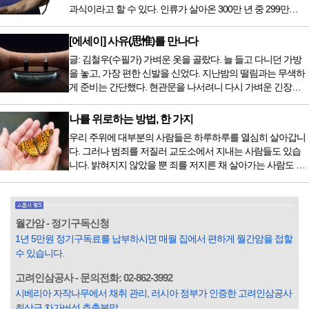
전립선암 환자를 시작으로 중입자 치료기가 가동되었습니다.
과식이라고 할 수 있다. 인류가 살아온 300만 년 중 299만
치료 범위가 한정되어 모든 암 환자가 중입자 치료를 받을 수
9950년이 공복과 기아의 역사였는데 현대 들어서 아침, 점심,
는 없지만 치료...
저녁을 습관적으로 음식을 섭취한다. 게다가 밤늦은 시간까지
[에세이] 사유(思惟)를 만나다
음식을 먹거나, 아침에 식욕이 없는데도 ‘아침을 먹어야 하루
글: 김철우(수필가) 가벼운 옷을 골랐다. 늘 들고 다니던 가방
가 활기차다’라는 이야기에 사로잡혀 억지로 먹는 경우가 많
을 놓고, 가장 편한 신발을 신었다. 지난밤의 떨림과는 무색하
다. 식욕이 없다는 느낌은 본능이 보내는 신호다. 즉 먹어도 소
게 준비는 간단했다. 현관문을 나서려니 다시 가벼운 긴장감
화할 힘이 없다거나 더 이상 먹으면 혈액 안에 잉여물...
이 몰려왔다. 얼마나 보고 싶었던 전시였던가. 연극 무대의 첫
막이 열리기 전. 그 특유의 무대 냄새를 맡았을 때의 긴장감 같
나를 위로하는 방법, 한 가지
은 것이었다. 두 금동 미륵 반가사유상을 만나러 가는 길은 그
우리 주위에 대부분의 사람들은 하루하루를 열심히 살아갑니
렇게 시작됐다. 두 반가사유상을 알게 된 것은 몇 해 전이었다.
다. 그러나 범죄를 저질러 교도소에서 지내는 사람들도 있습
잡지의 발행인으로 독자에게 선보일 좋은 콘텐츠를 고민하던
니다. 밝혀지지 않았을 뿐 죄를 저지른 채 살아가는 사람도 있
중 우리 문화재를 하나씩 소개하고자...
을 것입니다. 우리나라 통계청 자료에서는 전체 인구의 3% 정
도가 범죄를 저지르며 교도소를 간다고 합니다. 즉 100명 중에
3명 정도가 나쁜 짓을 계속하면서 97명에게 크게 작게 피해를
입힌다는 것입니다. 미꾸라지 한 마리가 시냇물을 흐린다는
월간암 - 정기구독신청
옛말이 그저 허투루 생기지는 않은 듯합니다. 대부분의 사람
1년 5만원 정기구독료를 납부하시면 매월 집에서 편하게 월간암을 접할
들은 열심히 살아갑니다. 그렇다고 97%의 사람들이 모두 착
수 있습니다.
한...
고려인삼공사 - 문의전화: 02-862-3992
시베리아 자작나무에서 채취 관리, 러시아 정부가 인증한 고려인삼공사
최상급 차가버섯 추출분말