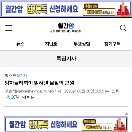
메뉴 열기
검색
뉴스
지난호
투병상담
정기구독
특집기사
홈
-> 특집기사
양자물리학이 밝혀낸 물질의 근원
구효정(cancerline@daum.net)기자
2025년 06월 30일 16:09 분
입력
3674
총
명 방문
AD