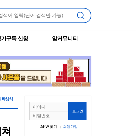
검색
정기구독 신청
암커뮤니티
의학상식
로그인
ID/PW 찾기
회원가입
끼쳐