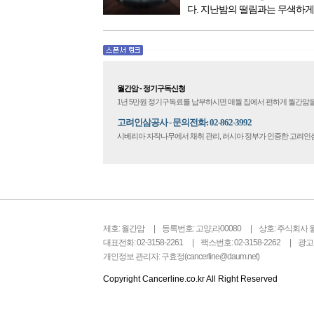
다. 지난밤의 떨림과는 무색하게
다. 현관문을 나서려니 다시 가
몰려왔다. 얼마나 보고 싶었던 
극 무대의 첫 막이 열리기 전. 그 
월간암 - 정기구독신청
1년 5만원 정기구독료를 납부하시면 매월 집에서 편하게 월간암을
고려인삼공사 - 문의전화: 02-862-3992
시베리아 자작나무에서 채취 관리, 러시아 정부가 인증한 고려
제호: 월간암
등록번호: 고양,라00080
상호: 주식회사 
대표전화: 02-3158-2261
팩스번호: 02-3158-2262
광고문
개인정보 관리자: 구효정(cancerline@daum.net)
Copyright Cancerline.co.kr All Right Reserved