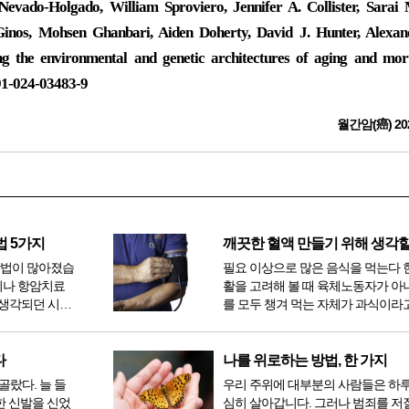
Nevado-Holgado, William Sproviero, Jennifer A. Collister, Sarai 
inos, Mohsen Ghanbari, Aiden Doherty, David J. Hunter, Alexan
g the environmental and genetic architectures of aging and morta
91-024-03483-9
월간암(癌) 20
법 5가지
방법이 많아졌습
필요 이상으로 많은 음식을 먹는다 
이나 항암치료
활을 고려해 볼 때 육체노동자가 아
생각되던 시절
를 모두 챙겨 먹는 자체가 과식이라고
 치료 방법 또
다. 인류가 살아온 300만 년 중 299만
라도 중입자 치
공복과 기아의 역사였는데 현대 들어
는 방법이 하나
점심, 저녁을 습관적으로 음식을 섭취
다
나를 위로하는 방법, 한 가지
다...
골랐다. 늘 들
우리 주위에 대부분의 사람들은 하
한 신발을 신었
심히 살아갑니다. 그러나 범죄를 저