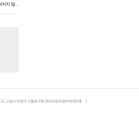
혀지지 않았
도 있을 것
 전체 인구
도소를 간다
기도 고양시 덕양구 으뜸로 130, 위프라임트윈타워 621호