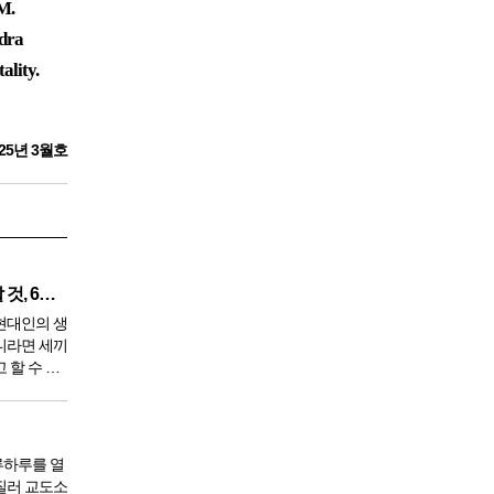
M.
dra
lity.
25년 3월호
깨끗한 혈액 만들기 위해 생각할 것, 6가지
현대인의 생
니라면 세끼
 할 수 있
 9950년이
서 아침,
한다. 게
루하루를 열
질러 교도소