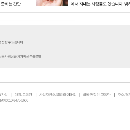
 준비는 간단했
에서 지내는 사람들도 있습니다. 밝
벼운 긴장감이
을 뿐 죄를 저지른 채 살아가는 사람
전시였던가. 연
입니다. 우리나라 통계청 자료에서는
특유의 무대 ...
의 3% 정도가 범죄를 저지르며 교
고 합니다. 즉 1...
 접할 수 있습니다.
인삼공사 최상급 차가버섯 추출분말
월간암
대표: 고동탄
사업자번호: 583-88-01841
발행·편집인: 고동탄
주소: 경
의: 010-3476-1606