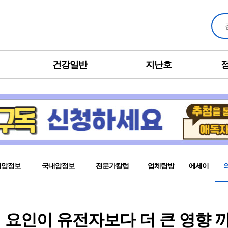
건강일반
지난호
외암정보
국내암정보
전문가칼럼
업체탐방
에세이
 요인이 유전자보다 더 큰 영향 