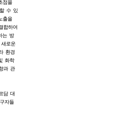
 초점을
할 수 있
 노출을
 결합하여
하는 방
 새로운
라 환경
및 화학
향과 관
르담 대
연구자들