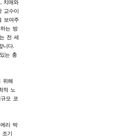
, 치매와
학 교수이
을 보여주
려하는 방
는 전 세
합니다.
있는 충
 위해
학적 노
대규모 코
티에리 박
 조기