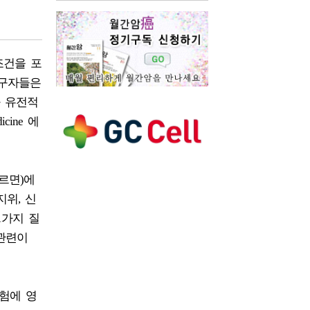
조건을 포
연구자들은
과 유전적
ine 에
르면)에
지위, 신
1가지 질
 관련이
위험에 영