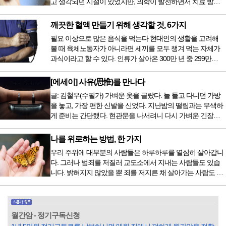
고 생각되던 시절이 있었지만, 의학이 발전하면서 치료 방법
또한 다양해졌습니다. 최근 우리나라도 중입자 치료기가 들어
오면서 암을 치료하는 방법이 하나 더 추가되었습니다. 중입
깨끗한 혈액 만들기 위해 생각할 것, 6가지
자 치료를 받기 위해서는 일본이나 독일 등 중입자 치료기가
필요 이상으로 많은 음식을 먹는다 현대인의 생활을 고려해
있는 나라에 가서 힘들게 치료받았지만 얼마 전 국내 도입 후
볼 때 육체노동자가 아니라면 세끼를 모두 챙겨 먹는 자체가
전립선암 환자를 시작으로 중입자 치료기가 가동되었습니다.
과식이라고 할 수 있다. 인류가 살아온 300만 년 중 299만
치료 범위가 한정되어 모든 암 환자가 중입자 치료를 받을 수
9950년이 공복과 기아의 역사였는데 현대 들어서 아침, 점심,
는 없지만 치료...
저녁을 습관적으로 음식을 섭취한다. 게다가 밤늦은 시간까지
[에세이] 사유(思惟)를 만나다
음식을 먹거나, 아침에 식욕이 없는데도 ‘아침을 먹어야 하루
글: 김철우(수필가) 가벼운 옷을 골랐다. 늘 들고 다니던 가방
가 활기차다’라는 이야기에 사로잡혀 억지로 먹는 경우가 많
을 놓고, 가장 편한 신발을 신었다. 지난밤의 떨림과는 무색하
다. 식욕이 없다는 느낌은 본능이 보내는 신호다. 즉 먹어도 소
게 준비는 간단했다. 현관문을 나서려니 다시 가벼운 긴장감
화할 힘이 없다거나 더 이상 먹으면 혈액 안에 잉여물...
이 몰려왔다. 얼마나 보고 싶었던 전시였던가. 연극 무대의 첫
막이 열리기 전. 그 특유의 무대 냄새를 맡았을 때의 긴장감 같
나를 위로하는 방법, 한 가지
은 것이었다. 두 금동 미륵 반가사유상을 만나러 가는 길은 그
우리 주위에 대부분의 사람들은 하루하루를 열심히 살아갑니
렇게 시작됐다. 두 반가사유상을 알게 된 것은 몇 해 전이었다.
다. 그러나 범죄를 저질러 교도소에서 지내는 사람들도 있습
잡지의 발행인으로 독자에게 선보일 좋은 콘텐츠를 고민하던
니다. 밝혀지지 않았을 뿐 죄를 저지른 채 살아가는 사람도 있
중 우리 문화재를 하나씩 소개하고자...
을 것입니다. 우리나라 통계청 자료에서는 전체 인구의 3% 정
도가 범죄를 저지르며 교도소를 간다고 합니다. 즉 100명 중에
3명 정도가 나쁜 짓을 계속하면서 97명에게 크게 작게 피해를
입힌다는 것입니다. 미꾸라지 한 마리가 시냇물을 흐린다는
월간암 - 정기구독신청
옛말이 그저 허투루 생기지는 않은 듯합니다. 대부분의 사람