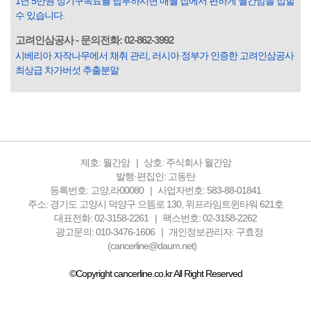
1년 5만원 정기구독료를 납부하시면 매월 집에서 편하게 월간암을 접할
들은 열심히 살아갑니다. 그렇다고 97%의 사람들이 모두 착
수 있습니다.
한...
고려인삼공사 - 문의전화: 02-862-3992
시베리아 자작나무에서 채취 관리, 러시아 정부가 인증한 고려인삼공사
최상급 차가버섯 추출분말
제호: 월간암
상호: 주식회사 월간암
발행·편집인: 고동탄
등록번호: 고양,라00080
사업자번호: 583-88-01841
주소: 경기도 고양시 덕양구 으뜸로 130, 위프라임트윈타워 621호
대표전화: 02-3158-2261
팩스번호: 02-3158-2262
광고문의: 010-3476-1606
개인정보관리자: 구효정
(cancerline@daum.net)
©Copyright cancerline.co.kr All Right Reserved