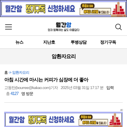
메뉴 열기
검색
뉴스
지난호
투병상담
정기구독
암환자요리
홈
-> 암환자요리
아침 시간에 마시는 커피가 심장에 더 좋아
고동탄(bourree@kakao.com)기자
2025년 03월 31일 17:17 분
입력
4127
총
명 방문
AD