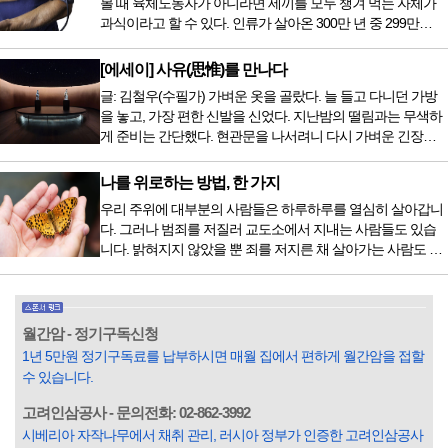
볼 때 육체노동자가 아니라면 세끼를 모두 챙겨 먹는 자체가
전립선암 환자를 시작으로 중입자 치료기가 가동되었습니다.
과식이라고 할 수 있다. 인류가 살아온 300만 년 중 299만
치료 범위가 한정되어 모든 암 환자가 중입자 치료를 받을 수
9950년이 공복과 기아의 역사였는데 현대 들어서 아침, 점심,
는 없지만 치료...
저녁을 습관적으로 음식을 섭취한다. 게다가 밤늦은 시간까지
[에세이] 사유(思惟)를 만나다
음식을 먹거나, 아침에 식욕이 없는데도 ‘아침을 먹어야 하루
글: 김철우(수필가) 가벼운 옷을 골랐다. 늘 들고 다니던 가방
가 활기차다’라는 이야기에 사로잡혀 억지로 먹는 경우가 많
을 놓고, 가장 편한 신발을 신었다. 지난밤의 떨림과는 무색하
다. 식욕이 없다는 느낌은 본능이 보내는 신호다. 즉 먹어도 소
게 준비는 간단했다. 현관문을 나서려니 다시 가벼운 긴장감
화할 힘이 없다거나 더 이상 먹으면 혈액 안에 잉여물...
이 몰려왔다. 얼마나 보고 싶었던 전시였던가. 연극 무대의 첫
막이 열리기 전. 그 특유의 무대 냄새를 맡았을 때의 긴장감 같
나를 위로하는 방법, 한 가지
은 것이었다. 두 금동 미륵 반가사유상을 만나러 가는 길은 그
우리 주위에 대부분의 사람들은 하루하루를 열심히 살아갑니
렇게 시작됐다. 두 반가사유상을 알게 된 것은 몇 해 전이었다.
다. 그러나 범죄를 저질러 교도소에서 지내는 사람들도 있습
잡지의 발행인으로 독자에게 선보일 좋은 콘텐츠를 고민하던
니다. 밝혀지지 않았을 뿐 죄를 저지른 채 살아가는 사람도 있
중 우리 문화재를 하나씩 소개하고자...
을 것입니다. 우리나라 통계청 자료에서는 전체 인구의 3% 정
도가 범죄를 저지르며 교도소를 간다고 합니다. 즉 100명 중에
3명 정도가 나쁜 짓을 계속하면서 97명에게 크게 작게 피해를
입힌다는 것입니다. 미꾸라지 한 마리가 시냇물을 흐린다는
월간암 - 정기구독신청
옛말이 그저 허투루 생기지는 않은 듯합니다. 대부분의 사람
1년 5만원 정기구독료를 납부하시면 매월 집에서 편하게 월간암을 접할
들은 열심히 살아갑니다. 그렇다고 97%의 사람들이 모두 착
수 있습니다.
한...
고려인삼공사 - 문의전화: 02-862-3992
시베리아 자작나무에서 채취 관리, 러시아 정부가 인증한 고려인삼공사