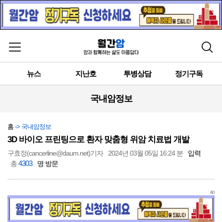
메뉴 열기
검색
뉴스
지난호
투병상담
정기구독
국내암정보
홈
-> 국내암정보
3D 바이오 프린팅으로 환자 맞춤형 위암 치료법 개발
구효정(cancerline@daum.net)기자
2024년 03월 05일 16:24 분
입력
4303
총
명 방문
AD