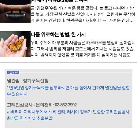
음식을 먹거나, 아침에 식욕이 없는데도 ‘아침을 먹어야 하루
글: 김철우(수필가) 가벼운 옷을 골랐다. 늘 들고 다니던 가방
가 활기차다’라는 이야기에 사로잡혀 억지로 먹는 경우가 많
을 놓고, 가장 편한 신발을 신었다. 지난밤의 떨림과는 무색하
다. 식욕이 없다는 느낌은 본능이 보내는 신호다. 즉 먹어도 소
게 준비는 간단했다. 현관문을 나서려니 다시 가벼운 긴장감
화할 힘이 없다거나 더 이상 먹으면 혈액 안에 잉여물...
이 몰려왔다. 얼마나 보고 싶었던 전시였던가. 연극 무대의 첫
막이 열리기 전. 그 특유의 무대 냄새를 맡았을 때의 긴장감 같
나를 위로하는 방법, 한 가지
은 것이었다. 두 금동 미륵 반가사유상을 만나러 가는 길은 그
우리 주위에 대부분의 사람들은 하루하루를 열심히 살아갑니
렇게 시작됐다. 두 반가사유상을 알게 된 것은 몇 해 전이었다.
다. 그러나 범죄를 저질러 교도소에서 지내는 사람들도 있습
잡지의 발행인으로 독자에게 선보일 좋은 콘텐츠를 고민하던
니다. 밝혀지지 않았을 뿐 죄를 저지른 채 살아가는 사람도 있
중 우리 문화재를 하나씩 소개하고자...
을 것입니다. 우리나라 통계청 자료에서는 전체 인구의 3% 정
도가 범죄를 저지르며 교도소를 간다고 합니다. 즉 100명 중에
3명 정도가 나쁜 짓을 계속하면서 97명에게 크게 작게 피해를
입힌다는 것입니다. 미꾸라지 한 마리가 시냇물을 흐린다는
월간암 - 정기구독신청
옛말이 그저 허투루 생기지는 않은 듯합니다. 대부분의 사람
1년 5만원 정기구독료를 납부하시면 매월 집에서 편하게 월간암을 접할
들은 열심히 살아갑니다. 그렇다고 97%의 사람들이 모두 착
수 있습니다.
한...
고려인삼공사 - 문의전화: 02-862-3992
시베리아 자작나무에서 채취 관리, 러시아 정부가 인증한 고려인삼공사
최상급 차가버섯 추출분말