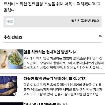
료서비스 위한 진료환경 조성을 위해 더욱 노력하겠다”라고
말했다.
월간암 2024년 2월호
뒤로
AD
추천 컨텐츠
암을 치료하는 현대적인 방법 5가지
과거에 비해서 암을 치료하는 방법이 많아졌습니다. 얼마 전
까지만 해도 수술이나 항암치료 그리고 방사선치료가 전부라
고 생각되던 시절이 있었지만, 의학이 발전하면서 치료 방법
또한 다양해졌습니다. 최근 우리나라도 중입자 치료기가 들어
오면서 암을 치료하는 방법이 하나 더 추가되었습니다. 중입
깨끗한 혈액 만들기 위해 생각할 것, 6가지
자 치료를 받기 위해서는 일본이나 독일 등 중입자 치료기가
필요 이상으로 많은 음식을 먹는다 현대인의 생활을 고려해
있는 나라에 가서 힘들게 치료받았지만 얼마 전 국내 도입 후
볼 때 육체노동자가 아니라면 세끼를 모두 챙겨 먹는 자체가
전립선암 환자를 시작으로 중입자 치료기가 가동되었습니다.
과식이라고 할 수 있다. 인류가 살아온 300만 년 중 299만
치료 범위가 한정되어 모든 암 환자가 중입자 치료를 받을 수
9950년이 공복과 기아의 역사였는데 현대 들어서 아침, 점심,
는 없지만 치료...
저녁을 습관적으로 음식을 섭취한다. 게다가 밤늦은 시간까지
[에세이] 사유(思惟)를 만나다