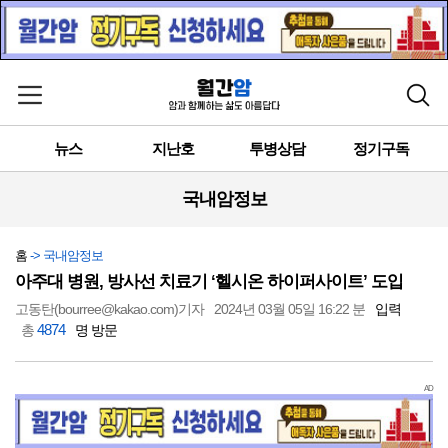
메뉴 열기
검색
뉴스
지난호
투병상담
정기구독
국내암정보
홈
-> 국내암정보
아주대 병원, 방사선 치료기 ‘헬시온 하이퍼사이트’ 도입
고동탄(bourree@kakao.com)기자
2024년 03월 05일 16:22 분
입력
4874
총
명 방문
AD