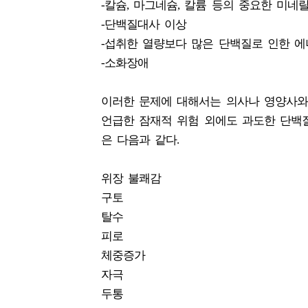
-칼슘, 마그네슘, 칼륨 등의 중요한 미네
-단백질대사 이상
-섭취한 열량보다 많은 단백질로 인한 에
-소화장애
이러한 문제에 대해서는 의사나 영양사와
언급한 잠재적 위험 외에도 과도한 단백
은 다음과 같다.
위장 불쾌감
구토
탈수
피로
체중증가
자극
두통