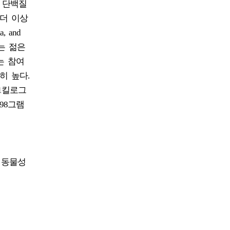
 단백질
 더 이상
, and
취는 젊은
는 참여
히 높다.
1킬로그
98그램
 동물성