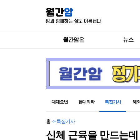
월간암은
뉴스
대체요법
현대의학
특집기사
해
홈
-> 특집기사
신체 근육을 만드는데