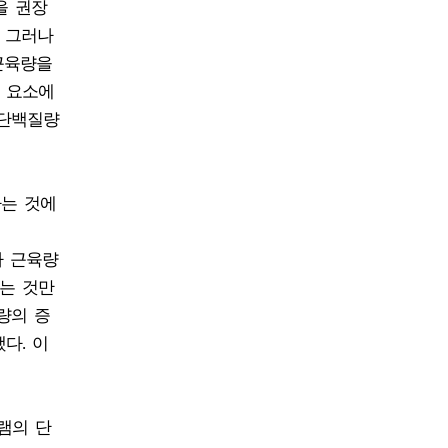
을 권장
. 그러나
근육량을
러 요소에
 단백질량
다는 것에
취가 근육량
키는 것만
량의 증
다. 이
그램의 단