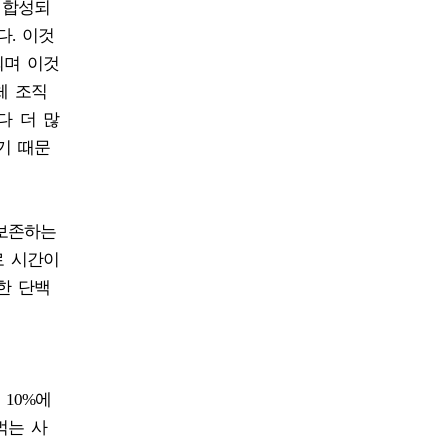
 합성되
다. 이것
되며 이것
체 조직
다 더 많
기 때문
 보존하는
로 시간이
한 단백
 10%에
먹는 사