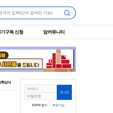
검색
정기구독 신청
암커뮤니티
의학상식
로그인
ID/PW 찾기
회원가입