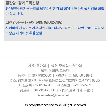
입힌다는 것입니다. 미꾸라지 한 마리가 시냇물을 흐린다는
월간암 - 정기구독신청
옛말이 그저 허투루 생기지는 않은 듯합니다. 대부분의 사람
1년 5만원 정기구독료를 납부하시면 매월 집에서 편하게 월간암을 접할
들은 열심히 살아갑니다. 그렇다고 97%의 사람들이 모두 착
수 있습니다.
한...
고려인삼공사 - 문의전화: 02-862-3992
시베리아 자작나무에서 채취 관리, 러시아 정부가 인증한 고려인삼공사
최상급 차가버섯 추출분말
제호: 월간암
상호: 주식회사 월간암
발행·편집인: 고동탄
등록번호: 고양,라00080
사업자번호: 583-88-01841
주소: 경기도 고양시 덕양구 으뜸로 130, 위프라임트윈타워 621호
대표전화: 02-3158-2261
팩스번호: 02-3158-2262
광고문의: 010-3476-1606
개인정보관리자: 구효정
(cancerline@daum.net)
©Copyright cancerline.co.kr All Right Reserved