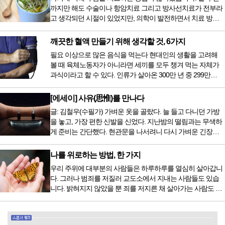
까지만 해도 수술이나 항암치료 그리고 방사선치료가 전부라
고 생각되던 시절이 있었지만, 의학이 발전하면서 치료 방법
또한 다양해졌습니다. 최근 우리나라도 중입자 치료기가 들어
오면서 암을 치료하는 방법이 하나 더 추가되었습니다. 중입
깨끗한 혈액 만들기 위해 생각할 것, 6가지
자 치료를 받기 위해서는 일본이나 독일 등 중입자 치료기가
필요 이상으로 많은 음식을 먹는다 현대인의 생활을 고려해
있는 나라에 가서 힘들게 치료받았지만 얼마 전 국내 도입 후
볼 때 육체노동자가 아니라면 세끼를 모두 챙겨 먹는 자체가
전립선암 환자를 시작으로 중입자 치료기가 가동되었습니다.
과식이라고 할 수 있다. 인류가 살아온 300만 년 중 299만
치료 범위가 한정되어 모든 암 환자가 중입자 치료를 받을 수
9950년이 공복과 기아의 역사였는데 현대 들어서 아침, 점심,
는 없지만 치료...
저녁을 습관적으로 음식을 섭취한다. 게다가 밤늦은 시간까지
[에세이] 사유(思惟)를 만나다
음식을 먹거나, 아침에 식욕이 없는데도 ‘아침을 먹어야 하루
글: 김철우(수필가) 가벼운 옷을 골랐다. 늘 들고 다니던 가방
가 활기차다’라는 이야기에 사로잡혀 억지로 먹는 경우가 많
을 놓고, 가장 편한 신발을 신었다. 지난밤의 떨림과는 무색하
다. 식욕이 없다는 느낌은 본능이 보내는 신호다. 즉 먹어도 소
게 준비는 간단했다. 현관문을 나서려니 다시 가벼운 긴장감
화할 힘이 없다거나 더 이상 먹으면 혈액 안에 잉여물...
이 몰려왔다. 얼마나 보고 싶었던 전시였던가. 연극 무대의 첫
막이 열리기 전. 그 특유의 무대 냄새를 맡았을 때의 긴장감 같
나를 위로하는 방법, 한 가지
은 것이었다. 두 금동 미륵 반가사유상을 만나러 가는 길은 그
우리 주위에 대부분의 사람들은 하루하루를 열심히 살아갑니
렇게 시작됐다. 두 반가사유상을 알게 된 것은 몇 해 전이었다.
다. 그러나 범죄를 저질러 교도소에서 지내는 사람들도 있습
잡지의 발행인으로 독자에게 선보일 좋은 콘텐츠를 고민하던
니다. 밝혀지지 않았을 뿐 죄를 저지른 채 살아가는 사람도 있
중 우리 문화재를 하나씩 소개하고자...
을 것입니다. 우리나라 통계청 자료에서는 전체 인구의 3% 정
도가 범죄를 저지르며 교도소를 간다고 합니다. 즉 100명 중에
3명 정도가 나쁜 짓을 계속하면서 97명에게 크게 작게 피해를