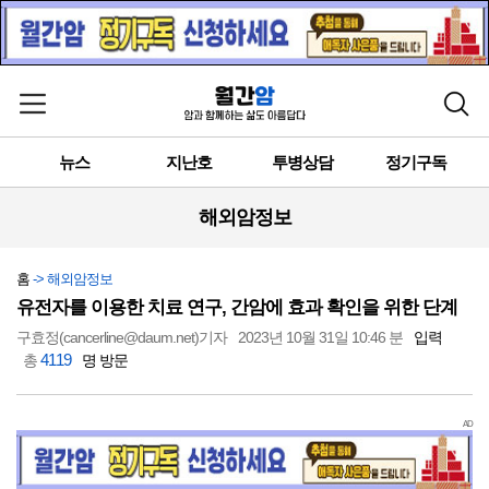
메뉴 열기
검색
뉴스
지난호
투병상담
정기구독
해외암정보
홈
-> 해외암정보
유전자를 이용한 치료 연구, 간암에 효과 확인을 위한 단계
구효정(cancerline@daum.net)기자
2023년 10월 31일 10:46 분
입력
4119
총
명 방문
AD