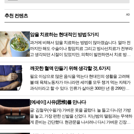
AD
추천 컨텐츠
암을 치료하는 현대적인 방법 5가지
과거에 비해서 암을 치료하는 방법이 많아졌습니다. 얼마 전
까지만 해도 수술이나 항암치료 그리고 방사선치료가 전부라
고 생각되던 시절이 있었지만, 의학이 발전하면서 치료 방법
또한 다양해졌습니다. 최근 우리나라도 중입자 치료기가 들어
오면서 암을 치료하는 방법이 하나 더 추가되었습니다. 중입
깨끗한 혈액 만들기 위해 생각할 것, 6가지
자 치료를 받기 위해서는 일본이나 독일 등 중입자 치료기가
필요 이상으로 많은 음식을 먹는다 현대인의 생활을 고려해
있는 나라에 가서 힘들게 치료받았지만 얼마 전 국내 도입 후
볼 때 육체노동자가 아니라면 세끼를 모두 챙겨 먹는 자체가
전립선암 환자를 시작으로 중입자 치료기가 가동되었습니다.
과식이라고 할 수 있다. 인류가 살아온 300만 년 중 299만
치료 범위가 한정되어 모든 암 환자가 중입자 치료를 받을 수
9950년이 공복과 기아의 역사였는데 현대 들어서 아침, 점심,
는 없지만 치료...
저녁을 습관적으로 음식을 섭취한다. 게다가 밤늦은 시간까지
[에세이] 사유(思惟)를 만나다
음식을 먹거나, 아침에 식욕이 없는데도 ‘아침을 먹어야 하루
글: 김철우(수필가) 가벼운 옷을 골랐다. 늘 들고 다니던 가방
가 활기차다’라는 이야기에 사로잡혀 억지로 먹는 경우가 많
을 놓고, 가장 편한 신발을 신었다. 지난밤의 떨림과는 무색하
다. 식욕이 없다는 느낌은 본능이 보내는 신호다. 즉 먹어도 소
게 준비는 간단했다. 현관문을 나서려니 다시 가벼운 긴장감
화할 힘이 없다거나 더 이상 먹으면 혈액 안에 잉여물...
이 몰려왔다. 얼마나 보고 싶었던 전시였던가. 연극 무대의 첫