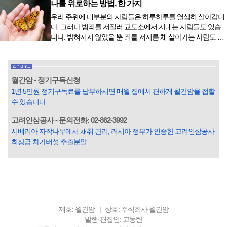
막이 열리기 전. 그 특유의 무대 냄새를 맡았을 때의 긴장감 같
나를 위로하는 방법, 한 가지
은 것이었다. 두 금동 미륵 반가사유상을 만나러 가는 길은 그
우리 주위에 대부분의 사람들은 하루하루를 열심히 살아갑니
렇게 시작됐다. 두 반가사유상을 알게 된 것은 몇 해 전이었다.
다. 그러나 범죄를 저질러 교도소에서 지내는 사람들도 있습
잡지의 발행인으로 독자에게 선보일 좋은 콘텐츠를 고민하던
니다. 밝혀지지 않았을 뿐 죄를 저지른 채 살아가는 사람도 있
중 우리 문화재를 하나씩 소개하고자...
을 것입니다. 우리나라 통계청 자료에서는 전체 인구의 3% 정
도가 범죄를 저지르며 교도소를 간다고 합니다. 즉 100명 중에
3명 정도가 나쁜 짓을 계속하면서 97명에게 크게 작게 피해를
입힌다는 것입니다. 미꾸라지 한 마리가 시냇물을 흐린다는
월간암 - 정기구독신청
옛말이 그저 허투루 생기지는 않은 듯합니다. 대부분의 사람
1년 5만원 정기구독료를 납부하시면 매월 집에서 편하게 월간암을 접할
들은 열심히 살아갑니다. 그렇다고 97%의 사람들이 모두 착
수 있습니다.
한...
고려인삼공사 - 문의전화: 02-862-3992
시베리아 자작나무에서 채취 관리, 러시아 정부가 인증한 고려인삼공사
최상급 차가버섯 추출분말
제호: 월간암
상호: 주식회사 월간암
발행·편집인: 고동탄