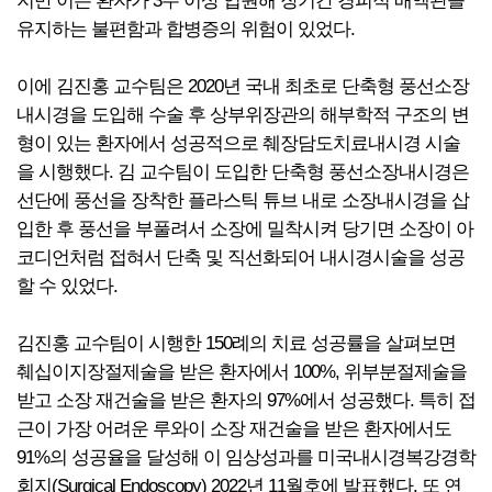
지만 이는 환자가 3주 이상 입원해 장기간 경피적 배액관을
유지하는 불편함과 합병증의 위험이 있었다.
이에 김진홍 교수팀은 2020년 국내 최초로 단축형 풍선소장
내시경을 도입해 수술 후 상부위장관의 해부학적 구조의 변
형이 있는 환자에서 성공적으로 췌장담도치료내시경 시술
을 시행했다. 김 교수팀이 도입한 단축형 풍선소장내시경은
선단에 풍선을 장착한 플라스틱 튜브 내로 소장내시경을 삽
입한 후 풍선을 부풀려서 소장에 밀착시켜 당기면 소장이 아
코디언처럼 접혀서 단축 및 직선화되어 내시경시술을 성공
할 수 있었다.
김진홍 교수팀이 시행한 150례의 치료 성공률을 살펴보면
췌십이지장절제술을 받은 환자에서 100%, 위부분절제술을
받고 소장 재건술을 받은 환자의 97%에서 성공했다. 특히 접
근이 가장 어려운 루와이 소장 재건술을 받은 환자에서도
91%의 성공율을 달성해 이 임상성과를 미국내시경복강경학
회지(Surgical Endoscopy) 2022년 11월호에 발표했다. 또 연