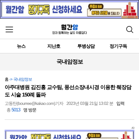
메뉴 열기
검색
뉴스
지난호
투병상담
정기구독
국내암정보
홈
-> 국내암정보
아주대병원 김진홍 교수팀, 풍선소장내시경 이용한 췌장담
도 시술 150례 돌파
고동탄(bourree@kakao.com)기자
2023년 03월 21일 13:02 분
입력
5013
총
명 방문
AD