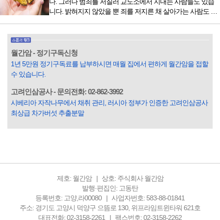
다. 그러나 범죄를 저질러 교도소에서 지내는 사람들도 있습
잡지의 발행인으로 독자에게 선보일 좋은 콘텐츠를 고민하던
니다. 밝혀지지 않았을 뿐 죄를 저지른 채 살아가는 사람도 있
중 우리 문화재를 하나씩 소개하고자...
을 것입니다. 우리나라 통계청 자료에서는 전체 인구의 3% 정
도가 범죄를 저지르며 교도소를 간다고 합니다. 즉 100명 중에
3명 정도가 나쁜 짓을 계속하면서 97명에게 크게 작게 피해를
입힌다는 것입니다. 미꾸라지 한 마리가 시냇물을 흐린다는
월간암 - 정기구독신청
옛말이 그저 허투루 생기지는 않은 듯합니다. 대부분의 사람
1년 5만원 정기구독료를 납부하시면 매월 집에서 편하게 월간암을 접할
들은 열심히 살아갑니다. 그렇다고 97%의 사람들이 모두 착
수 있습니다.
한...
고려인삼공사 - 문의전화: 02-862-3992
시베리아 자작나무에서 채취 관리, 러시아 정부가 인증한 고려인삼공사
최상급 차가버섯 추출분말
제호: 월간암
상호: 주식회사 월간암
발행·편집인: 고동탄
등록번호: 고양,라00080
사업자번호: 583-88-01841
주소: 경기도 고양시 덕양구 으뜸로 130, 위프라임트윈타워 621호
대표전화: 02-3158-2261
팩스번호: 02-3158-2262