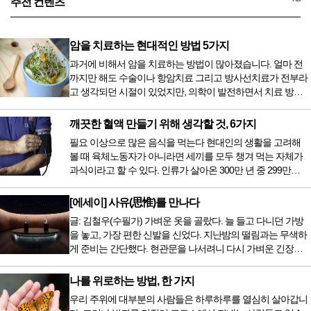
추천 컨텐츠
암을 치료하는 현대적인 방법 5가지
과거에 비해서 암을 치료하는 방법이 많아졌습니다. 얼마 전
까지만 해도 수술이나 항암치료 그리고 방사선치료가 전부라
고 생각되던 시절이 있었지만, 의학이 발전하면서 치료 방법
또한 다양해졌습니다. 최근 우리나라도 중입자 치료기가 들어
오면서 암을 치료하는 방법이 하나 더 추가되었습니다. 중입
깨끗한 혈액 만들기 위해 생각할 것, 6가지
자 치료를 받기 위해서는 일본이나 독일 등 중입자 치료기가
필요 이상으로 많은 음식을 먹는다 현대인의 생활을 고려해
있는 나라에 가서 힘들게 치료받았지만 얼마 전 국내 도입 후
볼 때 육체노동자가 아니라면 세끼를 모두 챙겨 먹는 자체가
전립선암 환자를 시작으로 중입자 치료기가 가동되었습니다.
과식이라고 할 수 있다. 인류가 살아온 300만 년 중 299만
치료 범위가 한정되어 모든 암 환자가 중입자 치료를 받을 수
9950년이 공복과 기아의 역사였는데 현대 들어서 아침, 점심,
는 없지만 치료...
저녁을 습관적으로 음식을 섭취한다. 게다가 밤늦은 시간까지
[에세이] 사유(思惟)를 만나다
음식을 먹거나, 아침에 식욕이 없는데도 ‘아침을 먹어야 하루
글: 김철우(수필가) 가벼운 옷을 골랐다. 늘 들고 다니던 가방
가 활기차다’라는 이야기에 사로잡혀 억지로 먹는 경우가 많
을 놓고, 가장 편한 신발을 신었다. 지난밤의 떨림과는 무색하
다. 식욕이 없다는 느낌은 본능이 보내는 신호다. 즉 먹어도 소
게 준비는 간단했다. 현관문을 나서려니 다시 가벼운 긴장감
화할 힘이 없다거나 더 이상 먹으면 혈액 안에 잉여물...
이 몰려왔다. 얼마나 보고 싶었던 전시였던가. 연극 무대의 첫
막이 열리기 전. 그 특유의 무대 냄새를 맡았을 때의 긴장감 같
나를 위로하는 방법, 한 가지
은 것이었다. 두 금동 미륵 반가사유상을 만나러 가는 길은 그
우리 주위에 대부분의 사람들은 하루하루를 열심히 살아갑니
렇게 시작됐다. 두 반가사유상을 알게 된 것은 몇 해 전이었다.