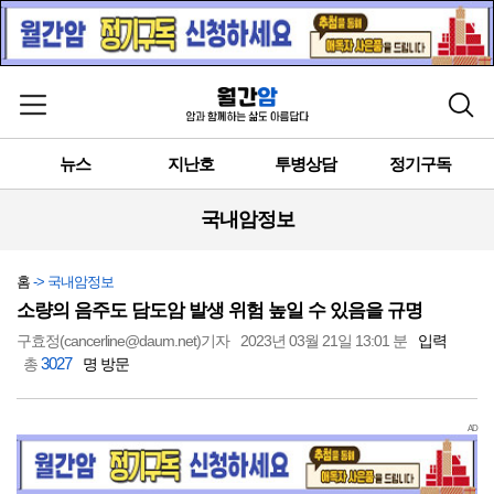
메뉴 열기
검색
뉴스
지난호
투병상담
정기구독
국내암정보
홈
-> 국내암정보
소량의 음주도 담도암 발생 위험 높일 수 있음을 규명
구효정(cancerline@daum.net)기자
2023년 03월 21일 13:01 분
입력
3027
총
명 방문
AD